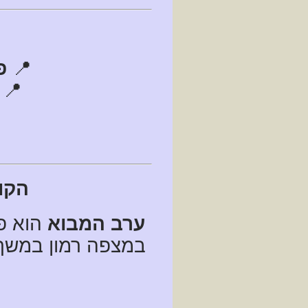
📍
פ
📍
הקו
ערב המבוא
הוא פ