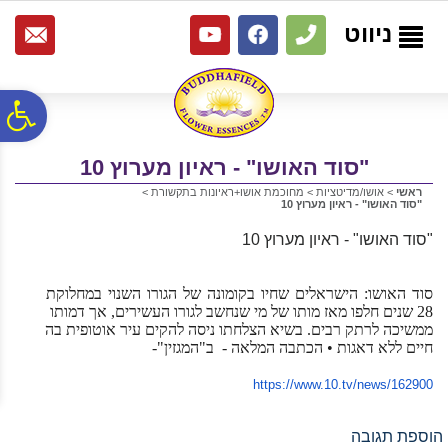
לתפריט
לתוכן
לתפריט
אתר
המרכזי
נגישות
ניווט
פ
"סוד האושו" - ראיון מערוץ 10
סר
ראשי
>
אושו/מדיטציות
>
מחוכמת אושו+ראיונות בתקשורת
>
"סוד האושו" - ראיון מערוץ 10
נג
"סוד האושו" - ראיון מערוץ 10
סוד האושו: הישראלים שחיו בקומונה של הגורו השנוי במחלוקת
28 שנים חלפו מאז מותו של מי שנחשב לגורו העשירים, אך דמותו
ממשיכה לרתק רבים. בשיא הצלחתו ניסה להקים עיר אוטופית בה
חיים ללא דאגות • הכתבה המלאה - ב"המגזין"-
https://www.10.tv/news/162900
הוספת תגובה