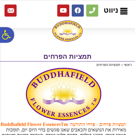
לתפריט
לתוכן
לתפריט
אתר
המרכזי
נגישות
ניווט
פ
סר
תמציות הפרחים
ראשי
>
תמציות הפרחים
נג
תמציות פרחים - פרחי התודעה Buddhafield Flower EssencesTm
מאירות את הנושאים והכאבים שאנו פוגשים בחיי היום יום, תומכות