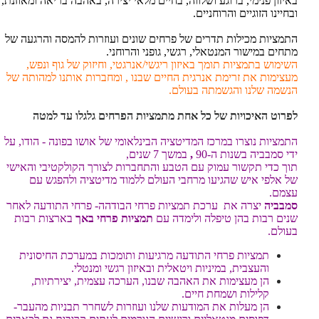
באיזון פנימי, ברוגע ושלווה, בחיים מלאי יצירה, באהבה בריאה ומאוזנת,
ובחיינו הזוגיים והרוחניים.
התמציות מכילות תדרים של פרחים שונים ועוזרות להמסה והרגעה של
מתחים במישור המנטאלי, רגשי, גופני והרוחני.
השימוש
בתמציות תומך באיזון ריגשי/אנרגטי, וחיזוק של גוף ונפש,
מעצימות את זרימת אנרגית החיים שבנו , ומחברות אותנו למהותה של
הנשמה שלנו והגשמתה בעולם.
לפר
וט
האיכויות של כל אחת מתמציות הפרחים גלגלו עד למטה
התמציות נוצרו במרכז המדיטציה הבינלאומי של אושו בפונה - הודו, על
ידי סמבביה בשנות ה-90
,
במשך 7 שנים,
תוך כדי תקשור עמוק עם הטבע והתחברות לצורך הקולקטיבי והאישי
של אלפי איש שהגיעו מרחבי העולם ללמוד מדיטציה ולהפגש עם
עצמם.
סמבביה
יצרה את ערכת תמציות פרחי הבודהה- פרחי התודעה לאחר
שנים רבות בהן טיפלה ולימדה עם
תמציות פרחי באך
בארצות רבות
בעולם.
תמציות פרחי התודעה מרגיעות ותומכות במערכת החיסונית
והעצבית, במיניות ויטאלית ובאיזון רגשי ומנטלי.
הן מעצימות את האהבה שבנו, הערכה עצמית, יצירתיות,
קלילות ושמחת חיים.
הן מעלות את המודעות שלנו ועוזרות לשחרר תבניות מהעבר-