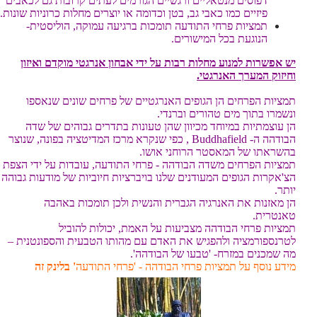
דפוסים מנטאליים ורגשיים הגורמים לעתים קרובות גם לכאבים
פיזיים כמו כאבי גב, בטן וכדומה או יוצרים מחלות כרוניות שונות.
תמציות פרחי התודעה תומכות ברגיעה עמוקה, הוליסטית-
הנוגעת בכל המישורים.
יש אפשרות למנוע מחלות רבות על ידי אבחון אנרגטי מוקדם ואיזון
וחיזוק המערך האנרגטי.
תמציות הפרחים הן הגופים האנרגטיים של פרחים שונים שנאספו
ונשמרו בתוך מים טהורים וברנדי.
הן עוצמתיות במיוחד מכיוון שהן טעונות בתדרים גבוהים של שדה
הבודהה ה- Buddhafield , כפי שנקרא מרכז המדיטציה בפונה, שנוצר
בהשראתו של המאסטר הרוחני אושו.
תמציות הפרחים משדה הבודהה - פרחי התודעה, עובדות על ידי הצפת
הצ'אקרות הגופים המעודנים שלנו בויברציות חיוביות של מודעות גבוהה
יותר.
הן מאזנות את האנרגיה הגברית והנשית ולכן תומכות באהבה
טאנטרית.
תמציות פרחי הבודהה מצביעות על האמת, יכולות להוביל
לטרנספורמציה ולהפגיש את האדם עם מהותו הטבעית והספונטנית –
מה שמכנים במזרח- 'טבעו של הבודהה'.
מידע נוסף על תמציות פרחי הבודהה - 'פרחי התודעה
' בלינק זה