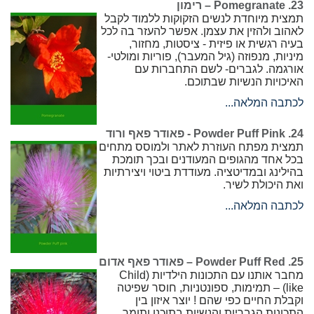
23. Pomegranate – רימון
תמצית מיוחדת לנשים הזקוקות ללמוד לקבל
לאהוב ולהזין את עצמן. אפשר להעזר בה לכל
בעיה רגשית או פיזית - ציסטות, מחזור,
מיניות, מנפוזה (גיל המעבר), פוריות ומולטי-
אורגמה. לגברים- לשם התחברות עם
האיכויות הנשיות שבתוכם.
לכתבה המלאה...
24. Powder Puff Pink - פאודר פאף ורוד
תמצית מפתח העוזרת לאתר ולמוסס מתחים
בכל אחד מהגופים המעודנים ובכך תומכת
בהילינג ובמדיטציה. מעודדת ביטוי ויצירתיות
ואת היכולת לשיר.
לכתבה המלאה...
25. Powder Puff Red – פאודר פאף אדום
מחבר אותנו עם התכונות הילדיות (Child
like) – תמימות, ספונטניות, חוסר שפיטה
וקבלת החיים כפי שהם ! יוצר איזון בין
התכונות הגבריות והנשיות בתוכנו ותומך