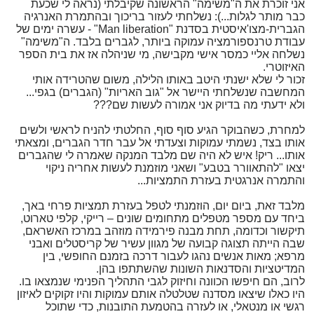
אני זוכרת את ה"משימה" הראשונה שקיבלתי (נראה לי שכעת
כבר מותר לגלות...): נשלחתי לעזור בריכוך ובהתמרת האנרגיה
הגברית-מצו'איסטית בסדנת "Man liberation" - עשרה ימים של
עבודת טרנספורמציה עמוקה ביותר, לגברים בלבד. ה"משימה"
נשלחה אליי כמסר אישי מקבישה, מי שניהלה אז את בית הספר
האיזוטרי.
זכור לי שלא ישנתי היטב באותו הלילה, משום שהטרידה אותי
המחשבה שנשלחתי היישר אל "גוב האריות" (הגברים) בגפי...
ולא ידעתי מה בדיוק אני אמורה לעשות שם???
למחרת, כשהבוקר הגיע סוף סוף, החלטתי להניח לראשי ולשים
אותו בצד, נשמתי עמוקות וצעדתי אל עבר חדר הגברים, ומצאתי
אותו... ריק! איש לא היה שם מלבד המנקה שאמרה לי שהגברים
יצאו "להתאוורר בטבע" ושאני מוזמנת לעשות אחריה ניקוי
והתמרה אנרגטית בעזרת התמציות...
מלבד זאת, ביום יום, הוזמנתי לטפל בעזרת תמציות פרחי באך,
ביחד עם מספר מטפלים מתחומים שונים – רייקי, קלפי טארוט,
תיקשור וכדומה, תחת מבנה פירמידה מוזהב במרכז האשראם,
שבה הייתה תצוגה קבועה של מגוון עשיר של קריסטלים ואבני
מרפא; מאות אנשים נהגו לעבור דרכה בזמנם החופשי, בין
המדיטציות והסדנאות השונות שהשתתפו בהן.
לרוב, הם חיפשו הכוונה וחיזוק לגבי התהליך הפנימי שנמצאו בו.
היו כאלו שיצאו מסדנה שטלטלה אותם עמוקות והיו זקוקים לאיזון
רגשי או מנטאלי, או לעזרה בהטמעת התובנות, כדי שתוכל