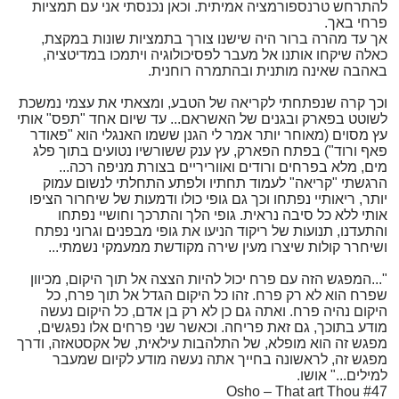
להתרחש טרנספורמציה אמיתית. וכאן נכנסתי אני עם תמציות
פרחי באך.
אך עד מהרה ברור היה שישנו צורך בתמציות שונות במקצת,
כאלה שיקחו אותנו אל מעבר לפסיכולוגיה ויתמכו במדיטציה,
באהבה שאינה מותנית ובהתמרה רוחנית.
וכך קרה שנפתחתי לקריאה של הטבע, ומצאתי את עצמי נמשכת
לשוטט בפארק ובגנים של האשראם... עד שיום אחד "תפס" אותי
עץ מסוים (מאוחר יותר אמר לי הגנן ששמו האנגלי הוא "פאודר
פאף ורוד") בפתח הפארק, עץ ענק ששורשיו נטועים בתוך פלג
מים, מלא בפרחים ורודים ואווריריים בצורת מניפה רכה...
הרגשתי "קריאה" לעמוד תחתיו ולפתע התחלתי לנשום עמוק
יותר, ריאותיי נפתחו וכך גם גופי כולו ודמעות של שיחרור הציפו
אותי ללא כל סיבה נראית. גופי הלך והתרכך וחושיי נפתחו
והתעדנו, תנועות של ריקוד הניעו את גופי מבפנים וגרוני נפתח
ושיחרר קולות שיצרו מעין שירה מקודשת ממעמקי נשמתי...
"...המפגש הזה עם פרח יכול להיות הצצה אל תוך היקום, מכיוון
שפרח הוא לא רק פרח. זהו כל היקום הגדל אל תוך פרח, כל
היקום נהיה פרח. ואתה גם כן לא רק בן אדם, כל היקום נעשה
מודע בתוכך, גם זאת פריחה. וכאשר שני פרחים אלו נפגשים,
מפגש זה הוא מופלא, של התלהבות עילאית, של אקסטאזה, ודרך
מפגש זה, לראשונה בחייך אתה נעשה מודע לקיום שמעבר
למילים..." אושו.
Osho – That art Thou #47