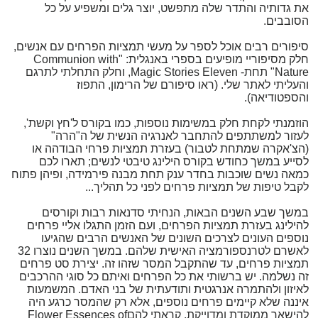
את גדותיה והתדר שלה מתפשט, יוצר גלים ומשפיע על כל
הסובבים.
סיפורים רבים אוכל לספר על מעשי תמציות הפרחים עם אנשים,
חלק מסיפוריי מופיעים בספרי באנגלית: "Communion with
Nature" תחת- Magic Stories Eleven, וחלק התחלתי לתרגם
והעליתי לאתר שלי. (ראו סיפורם של הרימון, התפוז
והספטודיאה).
הוזמנתי לקחת חלק במשימות נוספות, כמו בקורס ל'חץ וקשת',
לעזור למשתתפים להתחבר לאנרגיה הנשית של ה"הרה"
(הצ'אקרה שמתחת לטבור) בעזרת תמציות פרחי הבודהה או
לסייע במשך כחודש בקורס הילינג טיבטי לנשים; תארו לכם
כמאה נשים שוכבות בחדר ענק תחת מבנה פירמידה, ופיהן פתוח
לקבל טיפות של תמציות פרחים לפני כל תהליך...
במשך שבע השנים הבאות, הנחיתי סדנאות רבות וקורסים
להילינג בעזרת תמציות הפרחים, ועם הזמן התגלו אליי פרחים
נוספים העונים לצרכים השונים של האנשים הרבים שהגיעו
לאשרם לטרנספורמציה האישית שלהם. במשך השנים נוצרו 32
תמציות פרחים, עד שהתקבל המסר שזהו זה. יצירת סט פרחים
זה נשלמה. יש ברשותי את כל הפרחים ואיתם כל סוגי ההרכבים
לאיזון ולהתמרה אנרגטית ותודעתית של בני האדם. המשמעות
איננה שלא קיימים פרחים נוספים, אלא רק שהמסר כרגע היה
להישאר ממוקדת ומדוייקת. קראתי להםFlower Essences of