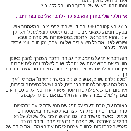
אינדיבידואל כחלק ממנה.
ומהו החזון האישי שלי בתוך החזון הקולקטיבי?
אז חלקי שלי בחזון הוא בעיקר - לדבר אליכם בפרחים...
ב-27 באוקטובר 1980בהודו, ישבתי לפני מורי, המאסטר אושו
בטקס חניכה, כשאני מביטה בו, מתמוססת ונעלמת לי אל תוך
עיניו, והוא מדבר אלי ארוכות במטאפורות של פרחים וטבע,
ופורש לפניי את כל השיעורים של זמן עבר, זמן הווה, וזמן עתיד,
שעליי לעבור.
הוא דבר איתי על מתמטיקה גבוהה, דרכה אצטרך להבין באופן
חווייתי את המשמעות של "החלק שווה לשלם" ובמילים אחרות,
איך זה יכול להיות שלהיות חלק מהחזון ולהיות החזון עצמו, זה היינו
הך...
"כולנו נולדנו שווים, אנשים שונים בכישרונותיהם" אמר לי, "אך
בכול מה שקשור למהות הפנימית, לפוטנציאל להיפתח ולפרוח,
אין שום הבדל. אפילו לפרח קטן יש אותו ערך כמו ללוטוס... היקום
מעניק לכולם בצורה שווה וזה תלוי בנו אם ניפּתח לקבלה...".
באותה עת, טרם ידעתי על הפגישה המיועדת לי עם "תמציות
פרחי באך" בתוך פרק זמן קצר בעת שאשהה באמסטרדם,
ולמזלי, כאשר פגשתי בהן, גם הראש הציני שלי שלגלג על רעיון
ההילינג האנרגטי של הפרחים נכנע די מהר, וזז הצידה כדי
לאפשר להתנסות ולחוויה עצמה לגלות את האמת - את סודם של