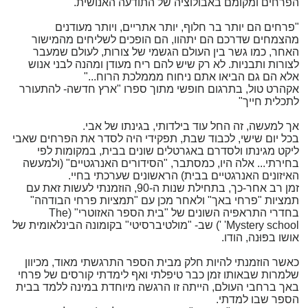
הפרחים ומקומם באבולוציה של התודעה האנושית.
"פרחים הם יותר בר חלוף, יותר אתריים, ויותר מעודנים
מהצמחים שדרכם הם יתהוו, הם הופכים לשליחים מהמישור
האחר, כמו גשר בין העולם הגשמי של צורות, לעולם שמעבר
לצורות ותבניות. לא רק שיש להם ריח מעודן ומהנה לבני אנוש
אלא הם גם הביאו אתם ניחוח מממלכת הרוח..."
אקהרט טול, בתרגום חופשי מתוך ספרו "ארץ חדשה- להתעורר
לתכלית חייך"
אך למעשה, זה החל עוד בילדותי, בגינתו של אבי.
בכל יום שישי, לכבוד שבת, תפקידי היה לסדר את הפרחים שאבי
ליקט מגינתו ולסדרם באגרטלים שונים בבית, במקומות לפי
בחירתי... אלה היו, כמסתבר, "הסידורים האנרגטיים" (ולמעשה
האיזונים האנרגטיים בבית) הראשונים שערכתי בחיי.
זמן רב אחר-כך, בתחילת שנות ה-90, הוזמנתי לעשות זאת עם
תמציות "פרחי באך" ולאחר מכן עם "תמציות פרחי הבודהה"
בחדרי התראפיה השונים של "בית הספר האזוטרי" (The
Mystery school' ') שב- "מולטיברסיטי" בקומונה הבינלאומית של
אושו בפּוּנה, הודו.
כאשר הוזמנתי להיות חלק מבית הספר התרגשתי מאוד, מכיוון
שלמרות שבאותו זמן כבר טיפלתי ואף לימדתי קורסים של פרחי
באך ברחבי העולם, הייתה זו הרגשה מיוחדת במינה ללמד בבית
הספר שבו למדתי.