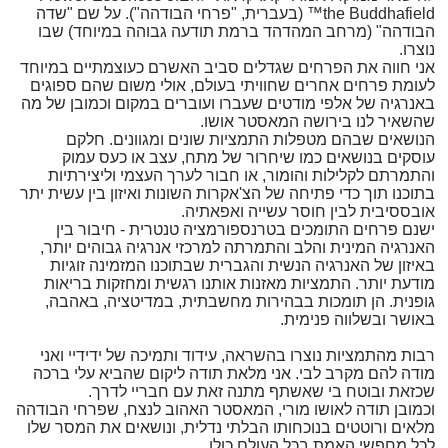
the Buddhafield™ (בעברית, "פרחי הבודהה"). על שם "שדה
הבודהה" (מרחב המהדהד ברמת תודעה גבוהה במיוחד) שבו
נוצרו.
אני חווה את הפרחים שגדלים סביב האשרם כעוצמתיים במיוחד
לעומת פרחים אחרים שחוויתי בעולם, אולי משום שהם ספוגים
באנרגיה של אלפי מודטים שעברו ועוברים במקום וכמובן של מה
שהשאיר לנו בירושה המאסטר אושו.
הנושאים שבהם מטפלות התמציות שונים ומגוונים. חלקם
עוסקים בנושאים כמו שיחרור של מתח, עצב או כעס עמוק
והתמרתם לקלילות והומור, או חבור לערך העצמי וליצירתיות
בתוכנו תוך כדי פתיחה של הצ'אקרות השונות ואיזון בין עשית יתר
אובססיבית לבין חוסר עשייה ואפאתיה.
ישנם פרחים התומכים בטרנספורמציה טנטרית - חיבור בין
האנרגיה המינית והלב והתמרתה למרכזי אנרגיה גבוהים יותר,
באיזון של האנרגיה הנשית והגברית שבתוכנו המזמינה זוגיות
מודעת יותר. התמציות מאזנות אותנו רגשית ומחזקות בריאות
גופנית. הן תומכות בבהירות מחשבתית, במדיטציה, באהבה,
באושר ובשלווה פנימית.
רבות מהתמציות נוצרו בהשראה, עידוד ותמיכה של ידידיי ואני
מודה להם מקרב לבי. אני מלאת תודה ליקום שהביא עלי ברכה
שכזאת ובוטח בי שאשתף מתנה זאת עם חבריי לדרך.
וכמובן תודה לאושו מורי, המאסטר האהוב לנצח, שפרחי הבודהה
מלאים ורוטטים בנוכחותו הבלתי נדלית, ונושאים את המסר שלו
לכל מחפשי האמת בכל העולם כולו.