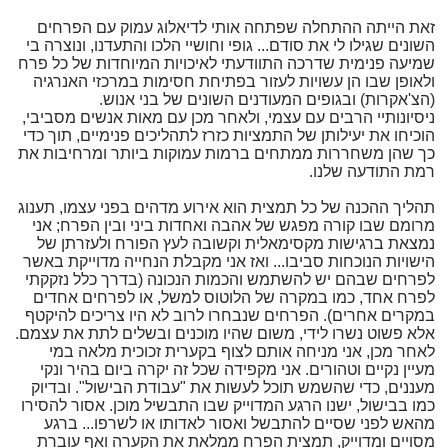
זאת הייתה ההתחלה שפתחה אותי לדיאלוג עמוק עם הפרחים
השונים שגילו לי את סודם... גופי וחושיי הלכו והתעדנו, ונוצרה בי
שמיעה פנימית שדרכה התוודעתי לאיכויות המיוחדות של כל פרח
ולאופן שבו הן עשויות לעזור בפתיחת חסימות במרכזי האנרגיה
(הצ'אקרות) ובגופים המעודנים השונים של בני אנוש.
ניסיונותיי הרבים עם עצמי, ולאחר מכן עם מאות אנשים מסביבי,
הוכיחו את יעילותן של התמציות כזרז לתהליכים פנימיים, תוך כדי
כך שהן משחררות ממתחים ברמות עמוקות ביותר ומרחיבות את
רמת התודעה שלנו.
תהליך ההכנה של כל תמצית הוא אירוע מדהים בפני עצמו, תענוג
מרומם שבו קורה מפגש של אהבה ואחדות ביני ובין הפרח; אני
נמצאת ברגישות מקסימאלית וקשובה לעץ הפורח ולעזרתן של
הישויות הנוכחות סביבו... ואז אני מקבלת הנחייה מדוייקת באשר
לפרחים שבהם יש להשתמש והכמות הנכונה (בדרך כלל נזקקתי
לפרח אחד, כמו במקרה של הלוטוס למשל, או לפרחים אחדים
במקרים אחרים). הפרחים שנבחרו לרוב לא היו צריכים להיקטף
אלא פשוט נשרו לידי, משום שהיו מוכנים ובשלים לתת את עצמם.
לאחר מכן, אני מניחה אותם לצוף בקערית זכוכית מלאה במי
מעיין נקיים וטהורים. אני מקפידה שכל זה יקרה ביום בהיר ונקי
מעננים, כדי שהשמש תוכל לעשות את "עבודת הבישול". ובדיוק
כמו בבישול, ישנו הרגע המדוייק שבו התבשיל מוכן. אסור להסירו
מהאש לפני שסיים להתבשל ואסור לאדותו או לשרפו... ברגע
מסויים ומדוייק, תמצית הפרח ממלאת את הקערה ואף עוברת