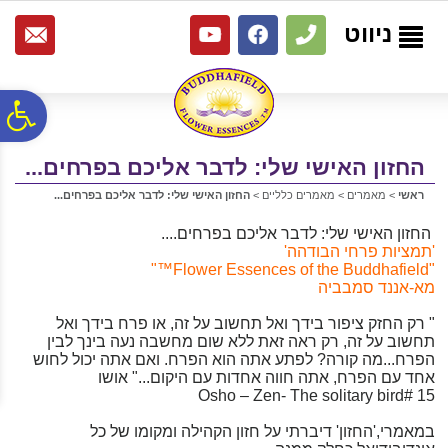
לתפריט
לתוכן
לתפריט
אתר
המרכזי
נגישות
ניווט
פ
החזון האישי שלי: לדבר אליכם בפרחים...
סר
ראשי
>
מאמרים
>
מאמרים כלליים
>
החזון האישי שלי: לדבר אליכם בפרחים...
נג
החזון האישי שלי: לדבר אליכם בפרחים....
'תמציות פרחי הבודהה'
"Flower Essences of the Buddhafield™"
מא-אננד סמבביה
" רק החזק ציפור בידך ואל תחשוב על זה, או פרח בידך ואל
תחשוב על זה, רק ראה זאת ללא שום מחשבה נעה בינך לבין
הפרח...מה קורה? לפתע אתה הוא הפרח. ואם אתה יכול לחוש
אחד עם הפרח, אתה חווה אחדות עם היקום..." אושו
Osho – Zen- The solitary bird# 15
במאמרי,'החזון' דיברתי על חזון הקהילה ומקומו של כל