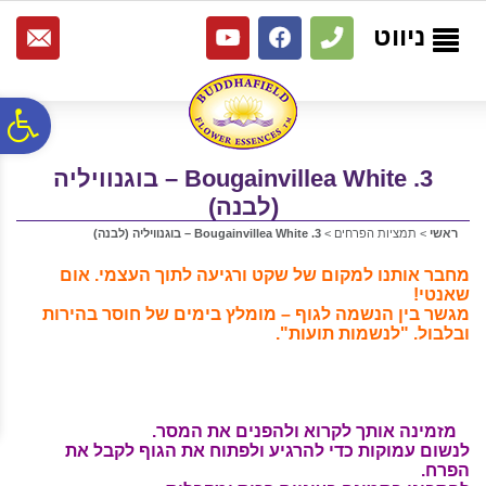
לתפריט
לתוכן
לתפריט
אתר
המרכזי
נגישות
ניווט
פ
3. Bougainvillea White – בוגנוויליה
סר
(לבנה)
ראשי
>
תמציות הפרחים
>
3. Bougainvillea White – בוגנוויליה (לבנה)
נג
מחבר אותנו למקום של שקט ורגיעה לתוך העצמי. אום
שאנטי!
מגשר בין הנשמה לגוף – מומלץ בימים של חוסר בהירות
ובלבול. "לנשמות תועות".
מזמינה אותך
לקרוא ולהפנים את המסר.
לנשום עמוקות כדי להרגיע ולפתוח את הגוף לקבל את
הפרח.