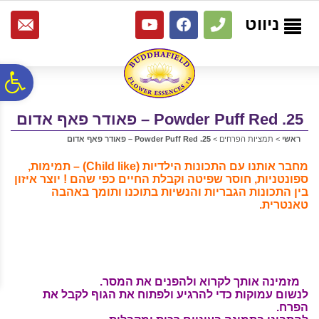
לתפריט
לתוכן
לתפריט
אתר
המרכזי
נגישות
ניווט
פ
25. Powder Puff Red – פאודר פאף אדום
סר
ראשי
>
תמציות הפרחים
>
25. Powder Puff Red – פאודר פאף אדום
נג
מחבר אותנו עם התכונות הילדיות (Child like) – תמימות,
ספונטניות, חוסר שפיטה וקבלת החיים כפי שהם ! יוצר איזון
בין התכונות הגבריות והנשיות בתוכנו ותומך באהבה
טאנטרית.
מזמינה אותך
לקרוא ולהפנים את המסר.
לנשום עמוקות כדי להרגיע ולפתוח את הגוף לקבל את
הפרח.