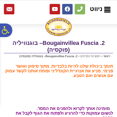
לתפריט
לתוכן
לתפריט
אתר
המרכזי
נגישות
ניווט
פ
2. Bougainvillea Fuscia– בוגנוויליה
סר
(פוקסיה)
ראשי
>
תמציות הפרחים
>
2. Bougainvillea Fuscia– בוגנוויליה (פוקסיה)
נג
תומך ביכולת שלנו להיות בלבדיות, מתוך סיפוק ואושר
פנימי. מניע את אנרגיית הקונדליני ופותח אותנו לקשר עמוק
עם אנשים ועם הטבע.
מזמינה אותך
לקרוא ולהפנים את המסר.
לנשום עמוקות כדי להרגיע ולפתוח את הגוף לקבל את