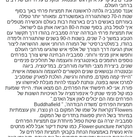
ברחבי העולם.
אננד סמבביה גלתה לראשונה את תמציות פרחי באך בסוף
שנות ה-70 כשהתגוררה באמשטרדם. ומאוחר יותר טפלה
בעזרתם באנשים רבים בארצות רבות בעולם והכשירה מטפלים
איך לטפל בהן. בסוף שנות ה-80 הביאה אותן גם לישראל.
את תמציות פרחי הבודהה יצרה סמבביה בהודו דרך תקשור עם
הטבע במשך כ-7 שנים, בשנות ה-90 בשנים שהתגוררה ולימדה
בהודו, ב'מולטיברסיטי' של המורה הרוחני אושו. ההשראה ליצור
אותן הגיעה דרך הצורך של אלפי איש שהגיעו מרחבי העולם
וחפשו איזון פנימי ורוחני. סמבביה הבחינה שיש צורך בפרחים
נוספים התומכים באינטגרציה והעצמה של תהליכים פנימיים
שונים, ביצירת מצבי תודעה מורחבים, במדיטציה, ביוגה
ובטנטרה ובנושאים שונים הקשורים להעצמה והגשמה אישית.
"הייתי קמה מוקדם, פתוחה ורגישה, הולכת לפארק שמסביב
למרכז אושו בפונה, ונותנת לעצמי להיות מובלת לאיזשהו עץ
פורח. אני לא חיפשתי את הפרחים, הם מצאו אותי. הייתי שומעת
כמו קול פנימי שנתן לי אינפורמציה על האיכויות השונות של
הפרחים ומה הם יכולים לאזן אצל האדם."
תמציות הפרחים 'משדה הבודהה', " Buddhafield
Flowers"נקראות על שמו של המקום בו הן נוצרו, והן עוצמתיות
במיוחד בשל היותן ספוגות בתדרים של המקום.
סמבביה יצרה גם שיטת טפול מיוחדת עם תמציות הפרחים
הנקראת Flower-puncture, כמו שיטת דיקור אבל ללא מחטים
והיא נעשית באמצעות הנחת בקבוקי תמציות הפרחים על