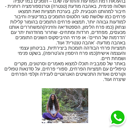
בהעלאת רמת המודעות והתודעה שלנו – תומכים במדיטציה
ושלווה פנימית, באהבה מודעת (טנטרה) וטרנספורמציה רוחנית -
חיבור למהותנו הטבעית. לכן, בערכת תמציות זאת תמצאו
פרחים כמו שלושת סוגי הלוטוס התומכים במדיטציה וחיבור
למודעות גבוהה יותר, תמצאו פרחים התומכים בהומור קלילות
וצחוק (כמו פרח הלימון, הספטודיאה והזיניה)המשחררים אותנו
מכעסים, מפחדים, חרדות ומתחים- שחרור מהזדהות יתר עם
'הדרמות של החיים'- או פרחי ההיביסקוס השונים התומכים
באהבה מודעת- 'אהבה טנטרית' ועוד.
תמציות פרחי הבודהה תומכות ביצירתיות, בביטחון עצמי
והעצמה אישית(כמו פרח היסמין והג'טרופה), בשקט פנימי
ושמחת חיים.
באתר של סמבביה תוכלו למצוא מאמרים וסרטונים, מקרים
טיפוליים עם תמציות הפרחים, ספורי פרחים, על סדנאות טפולים
וקורסים ואודות התכשיטים האנרגטיים לענידה וקלפי הפרחים
שיצרה ועוד.