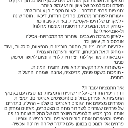
הצ'אקרות השונות ומקומות חסומים על גוף האדם. תוך זמן קצר
האדם נכנס למצב של איזון ורוגע עמוק ביותר.
'תמציות פרחי הבודהה '– לאיזה מקרים הן עוזרות לנו?
• עוזרות לשחרור מתחים, פחדים חרדות, דיכאון, חוסר שינה
• למקרים של היפר-אקטיביות, בעיית קשב ורכוז,
• מחזקות את המערכת החיסונית ומונעות מחלות!
ול–אנטי-אייג'ינג!
• לאיזון מערכת העצבים ושחרור מהתמכרויות- אכילה
אובססיבית, עישון וכו'
• לבעיות נשים- מיניות, מחזור, הורמונים, מנפאוזה, סיסטות , ועוד
• מחזקות את הביטחון, הדימוי והערכה העצמית
• מביאות הומור וקלילות ויצירתיות לחיי היומיום לאושר וסיפוק
פנימי
• משפרות את התקשורת האישית, הזוגית והמינית.
• תומכות בשקט פנימי, מדיטציה, אהבה, שמחה והתעלות
רוחנית.
איך התמציות עובדות?
דרך ריפוי התדרים- על ידי שתיית התמציות, מדיטציה עם בקבוקי
התמציות או ענידתן בתליונים (תכשיטים אנרגטיים). תמציות
הפרחים מציפים את הגופים האנרגטיים שלנו – ההילה, בתדרים
של פרחים שעוזרים לשחרור מתחים מצטברים, מאזנים ומחזקים
אותנו ובכך מסיעות למניעת היווצרותם של מחלות שונות בגופנו
הפיסי ומשאירות אותנו חזקים וצעירים יותר בנפשינו וגופינו.
פרחים אלו תומכים בכוונון שלנו לתדר של ההוויה 'פה ועכשיו'-