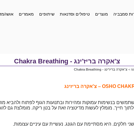
ות סמבביה
מוצרים
טיפולים וסדנאות
שיתופים
מאמרים
אושו/מד
צ'אקרה בריז'ינג - Chakra Breathing
ו
>
צ'אקרה בריז'ינג - Chakra Breathing
תמשים בנשימות עמוקות ומהירות ובתנועות הגוף לפתוח ולהביא מודע
וך חייך. מומלץ לעשות מדיטציה זאת על בטן ריקה. מומלצת גם לזוג
י חלקים. היא מסתיימת עם הגונג. נעשיית עם עיניים עצומות.