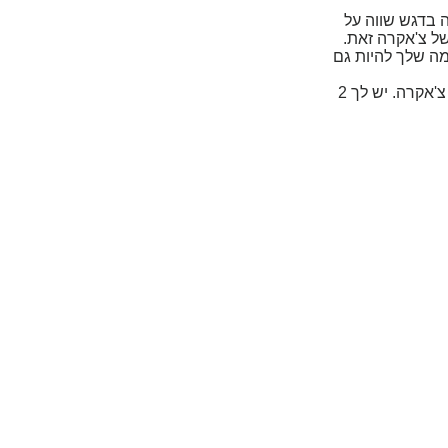
ה בדגש שווה על
ל צ'אקרה זאת.
מה שלך להיות גם
לאחר הצ'אקרה השביעית אתה תשמע 3 צלצולים. תן לנשימה שלך להתחיל לרדת למטה במורד דרך כל צ'אקרה. יש לך 2