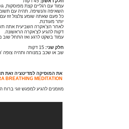
חלק ראשון:
45 דקות
עמוד עם רגליים קצת מפוסקות, גופ
השאיפה והנשיפה. תהיה עם תשומת
כל פעם שאתה שומע צלצול זוז עם 
יותר מעודנת.
דקות להגיע לצ'אקרה הראשונה.
עמוד בשקט לרגע ואז התחל שוב מהתחל
חלק שני:
15 דקות
שב או שכב במנוחה ותהיה צופה 'ה
את המוסיקה למדיטציה זאת תוכ
OSHO CHAKRA BREATHING MEDITATION
מוזמנים להגיע למפגש זוגי ברוח