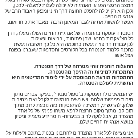
המצב הרגשי הפגוע, האנרגיה לא יכולה לעלות למעלה- לבטן,
ולכן היא רק יכולה להפלט החוצה דרך היוני ומכאן האבוד הרב של
אנרגיית החיים.
אפשר להשוות את זה לגבר המאונן הרבה ומאבד את כוחו ואונו.
הטנטרה עוסקת בהתמרה של אנרגיית החיים העולה מעלה, דרך
כל הצ׳אקרות בתנאי שהן פתוחות , בריאות ופעילות.
לכן עבודת הריפוי הנעשת בחוכמה היא כל כך חשובה ונעשת
כהכנה ללמוד הטנטרה בכל הקורסים והסדנאות שעברנו בפונה
אצל אושו.
התעלות רוחנית זוהי מטרתה של דרך הטנטרה.
התמכרות למיניות זה ההיפך מהטנטרה.
התמסרות מודעת המבוססת על ידי לימוד המדיטציה היא
התשתית לעולם הטנטרה.
יש הנמשכים להתעסקות ב׳טפול טנטרי׳, בעיקר גברים מתוך
סיבות פנימיות שלהם, ויש נשים הנמשכות לקבל זאת מסיבות
שלהן. להרגשתי, המשיכה להתעסקות בזה נובעת לרוב מתוך
תום לב, מתוך מקום הרוצה לרפא משהו פנימי של כל אחד
מהצדדים, אבל לוקה לרוב בבערות- חוסר ידע מעמיק וניסיון
בנושא אנרגיית החיים שלנו.
אני מציעה לכל אחד מהצדדים להתבונן בכנות בתוכם ולעלות על