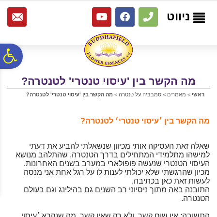
לתפריט
לתוכן
לתפריט
אתר
המרכזי
נגישות
ניווט
פ
מה הקשר בין 'עיסוי טנטרי' לטנטרה?
סר
ראשי
>
מאמרים
>
סמבביה על טנטרה
>
מה הקשר בין 'עיסוי טנטרי' לטנטרה?
נג
מה הקשר בין ׳עיסוי טנטרי׳ לטנטרה?
שאלה זאת העסיקה אותי מכיוון שנשאלתי להביע את דעתי
למישהו מתלמידי המתחילים בדרך הטנטרה, שהתלהב מנושא
העיסוי הטנטרי שנעשה פופולארי במערב בשנים האחרונות.
מכיון שהרגשתי שלא יכולתי לענות לו על רגל אחת אני מנסה
לעשות זאת כאן בכתיבה.
התובנה באה מתוך ניסיוני רב השנים גם בהילינג וגם בעולם
הטנטרה.
התשובה: אין שום קשר. ולא רק שאין קשר, מה שנקרא ׳עיסוי