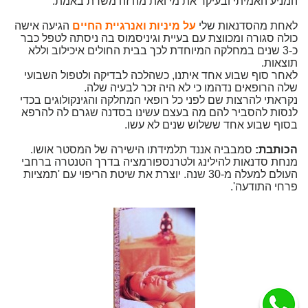
המניע האמיתי ובעיקר את מי ואת מה זה משרת באמת.
לאחת מהסדנאות שלי
על מיניות ואנרגיית החיים
הגיעה אישה
כולה סגורה ומכווצת עם בעיית וגיניסמוס בה ניסתה לטפל כבר
כ-3 שנים במחלקה המיוחדת לכך בבית החולים איכילוב וללא
תוצאות.
לאחר סוף שבוע אחד איתנו, כשהלכה לבדיקה ולטפול השבועי
שלה הרופאים נדהמו כי לא היה זכר לבעיה שלה.
נקראתי להרצות שם לפני כל רופאי המחלקה והגינקולוגים בכדי
לנסות להסביר להם מה בעצם עשינו בסדנה שגרם לה להרפא
בסוף שבוע אחד ששלוש שנים לא עשו.
הכותבת:
סמבביה אננד תלמידתו הישירה של המסטר אושו.
מנחת סדנאות להילינג ולטרנספורמציה בדרך הטנטרה ברחבי
העולם למעלה מ-30 שנה. יוצרת את שיטת הריפוי עם 'תמציות
פרחי התודעה'.