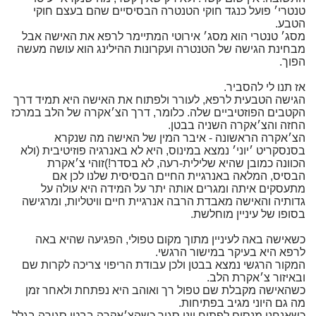
טנטרי׳ פועל כנגד חוקי הטנטרה הבסיסיים שהם בעצם חוקי
הטבע.
מסג׳ טנטרי הוא מסג׳ אירוטי המתיימר לרפא את האישה אבל
מבחינת הגישה של הטנטרה ועקרונות ההילינג הוא עושה מעשה
הפוך.
אז תנו לי להסביר.
הגישה הטבעית לרפא, לעורר ולפתוח את האישה היא תמיד דרך
הקטבים הפוזטיביים שלה. כלומר, דרך הצ׳אקרה של הלב במרכז
החזה והצ׳אקרה השניה בבטן.
הצ׳אקרה הראשונה - איבר המין של האישה מה שנקרא
בסנסקריט ׳יוני׳ נמצא במינוס, היא לא באנרגיה פוזיטיבית (ולא
הכוונה כמובן שהיא שלילית-רעה, לא בסדר!)זוהי צ׳אקרת
הבסיס, המלאה באנרגיית החיים הבסיסית שלנו לכן אם
מתעסקים איתה ומגרים אותה יתר על המידה היא עולה על
גדותיה והאישה מאבדת הרבה אנרגיית חיים וויטליות, ומרגישה
בסופו של עיניין מוחלשת.
כשאישה באה לעיניין מתוך מקום טפולי, הפגיעה שהיא באה
לרפא היא בעיקר במישור הרגשי.
המקור הרגשי נמצא בבטן ולכן עבודת הריפוי צריכה לקרות שם
ובאיזור צ׳אקרת הלב.
כשהאישה מקבלת שם טפול רך ואוהב היא נפתחת ולאחר זמן
מה גם היוני מגיב בפתיחות.
כשאנחנו מנסים לפתוח יוני סגור כשהצ׳אקרה בבטן סגורה בגלל