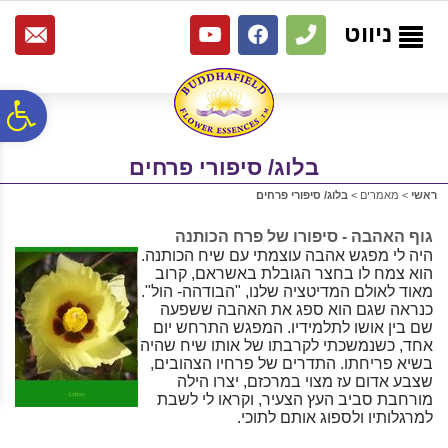
לתפריט
לתוכן
לתפריט
אתר
המרכזי
נגישות
ניווט
פ
בלוג/ סיפורי פרחים
סר
ראשי
>
מאמרים
>
בלוג/ סיפורי פרחים
נג
גוף האהבה - סיפורו של פרח הכותנה
היה לי מפגש אהבה עוצמתי עם שיח הכותנה.
הוא צמח לו בחצר הגובלת באשראם, קרוב
מאוד לאולם המדיטציה שלנו, "הבודהה- הול".
כנראה שגם הוא ספג את האהבה ששפעה
שם בין אושו לתלמידיו. המפגש התרחש יום
אחד, כשנמשכתי לקרבתו של אותו שיח שהיה
בשיא פריחתו. התדרים של פרחיו הצהובים,
שצבע אדום עז מצוי במרכזם, יצרו הילה
מורחבת סביב העץ הצעיר, וקראו לי לשבת
למרגלותיו ולספוג אותם לתוכי.