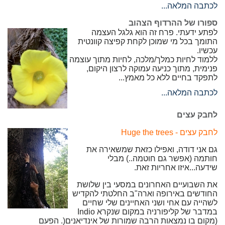
לכתבה המלאה...
ספורו של ההרדוף הצהוב
לפתע ידעתי. פרח זה הוא גלגל העצמה
התומך בכל מי שמוכן לקחת קפיצה קוונטית
עכשיו.
ללמוד לחיות כמלך/מלכה, לחיות מתוך עוצמה
פנימית, מתוך כניעה עמוקה לרצון היקום,
לתפקד בחיים ללא כל מאמץ...
לכתבה המלאה...
לחבק עצים
לחבק עצים -
Huge the trees
גם אני דודה, ואפילו כזאת שמשאירה את
חותמה (אפשר גם חוטמה..) מבלי
שידעה...איזו אחריות זאת.
את השבועיים האחרונים במסעי בין שלושת
החודשים באירופה וארה"ב החלטתי להקדיש
לשהייה עם אחי ושני האחיינים שלי שחיים
במדבר של קליפורניה במקום שנקרא
Indio
(מקום בו נמצאות הרבה שמורות של אינדיאנים
)
. הפעם