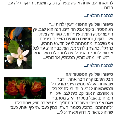
להתאחד עם אותה אישה צעירה, רכה, חושנית, הרוקדת לה עם
הרוח...
לכתבה המלאה...
סיפורו של עץ התפוז- "עץ ילדותי..."
חג הפסח. ביקור אצל ההורים. הנה הוא שוב, עץ
התפוז עתיק היומין, עץ ילדותי. גזעו חזק ואיתן,
עליו ירוקים, ותפוזים כתומים מציצים ביניהם...
אני נשכבת ומתמתחת לי על הדשא תחתיו,
כהרגלי. כאשר נולדתי אני, הוא כבר היה. עֵד לכל
אירועי ילדותי. הוא יכול היה לספר לכם עלי הכול
– רגשותיי, מחשבותיי, תסכוליי, אהבותיי...
לכתבה המלאה...
סיפורו של עץ הספטודיאה
אבל הפעם קרה דבר אחר... דבר
שבאותו רגע לא ממש הייתי מודעת לו
ולמשמעותו לגבי. הייתי רגילה 'לקבל'
אינפורמציה אובייקטיבית לגבי איכויות
הפרחים, אבל במקרה הזה, מסתבר
שגם אני הייתי מעורבת בתהליך. מה שקרה הוא, שהתחלתי
"להתחמם" בתוכי, כלומר, חשתי במין כעס שמציף אותי, כעס
שהיה כנראה מודחק ולא ידוע לי...