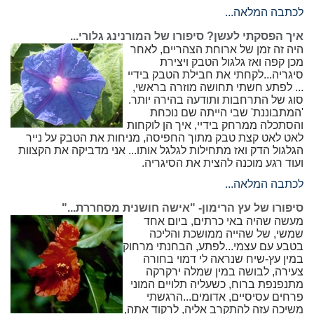
לכתבה המלאה...
איך הפסקתי לעשן? סיפורו של המורנינג גלורי...
היה זה זמן של ארוחת הצהריים, לאחר
מכן קפה ואז גלגול הטבק ויצירת
סיגריה...לקחתי את חבילת הטבק בידיי
... לפתע חשתי תחושה מוזרה בראשי,
סוג של התרחבות ותודעה בהירה יותר.
'המתבוננת' שבי הייתה שם נוכחת
והסתכלה ממרחק בידיי, איך הן לוקחות
לאט לאט קצת טבק מתוך החפיסה, מניחות את הטבק על נייר
הגלגול הדק ואז מתחילות לגלגל אותו... אני מדביקה את הקצוות
ועוד רגע מוכנה להצית את הסיגריה.
לכתבה המלאה...
סיפורו של עץ הרימון- "אישה חושנית מסחררת..."
מעשה שהיה באי כרתים, ביום אחד
שמשי, של שהייה ממושכת והליכה
בטבע עם עצמי...לפתע, הבחנתי מרחוק
במין עץ-שיח שנראה לי דמוי בחורה
צעירה, לבושה במין שמלה ירקרקה
מתנפנפת ברוח, כשעליה תלויים המוני
פרחים עסיסיים, אדומים...הרגשתי
משיכה עזה להתקרב אליה, לרקוד אתה,