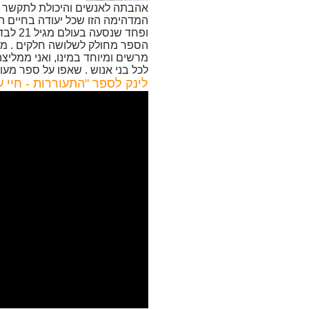
אהבתה לאנשים והיכולת לתקשר ב
המדהימה הזו שכל יעודה בחיים הו
ופחד שנסעה בעולם מגיל 21 לבד וחיה את חייה בפשטות. מגיל 30 החלה להנחות סדנאות הילינג, מדיטציה, מודעות עצמית וטנטרה.
הספר מחולק לשלושה חלקים . מהי
מרשים ומיוחד במינו, ואני ממלי
לכל בני אנוש . שאפו על ספר מעול
לינק לספר "התעוררות - חיי ע