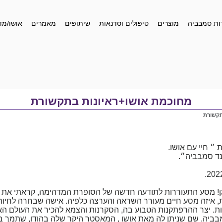
ות סמבביה
מוצרים
טיפולים וסדנאות
שיתופים
מאמרים
אושו/מד
מחוכמת אושו+ראיונות בתקשורת
תקשורת
״ חיי עם אושו.
ד סמבביה״.
נק! מסע התעוררות לתודעה חדשה של הסופרת המדהימה, קראתי את ה
ת, איזה מסע חיים מעורר השראה והערצה כלפיה. אישה שבחרה לחיו
ת. יצר ההרפתקנות הטבוע בה, הסקרנות והצמא להכיר את העולם הא
בביה, שם שניתן לה מאת אושו , המאסטר היקר שלה בהודו, שתמך בג