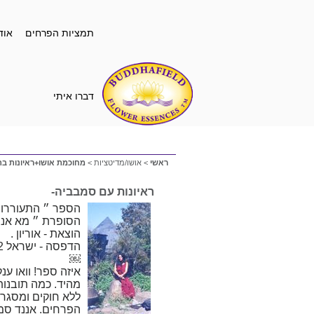
תמציות הפרחים
אוד
דברו איתי
ראשי
>
אושו/מדיטציות
>
מחוכמת אושו+ראיונות ב
ראיונות עם סמבביה-
הספר ״ התעוררות 
הסופרת ״ מא אננ
הוצאת - אוריון .
הדפסה - ישראל 2022.
￼
איזה ספר! וואו ע
מהיד. כמה תובנו
ללא חוקים ומסגרו
הפרחים. אננד סמ