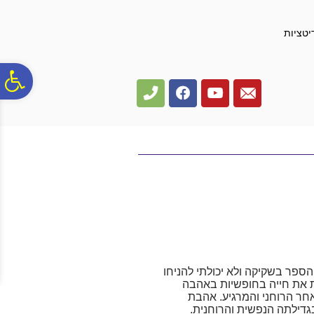
לתפריט
לתוכן
לתפריט
אתר
המרכזי
נגישות
יטציות
פ
סר
נג
ספר בשקיקה ולא יכולתי להניחו
ת את חייה בחופשיות באהבה
חר הרוחני והמרגיע. אהבת
דילתה הנפשית והרוחנית.