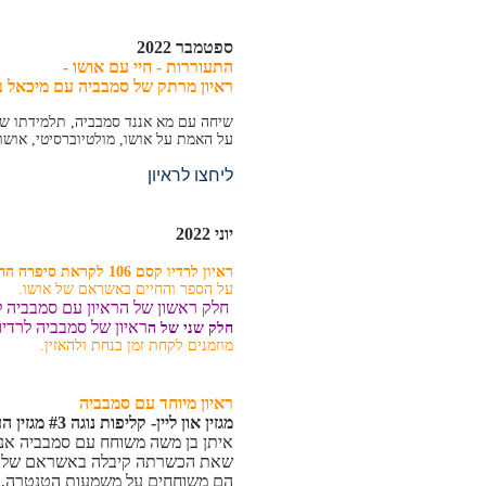
ספטמבר 2022
התעוררות - חיי עם אושו -
ראיון מרתק של סמבביה עם מיכאל בל
שיחה עם מא אננד סמבביה, תלמידתו של אושו למעלה מ-40 שנה כיום 
על האמת על אושו, מולטיוברסיטי, אושו 
ליחצו לראיון
יוני 2022
ראיון לרדיו קסם 106 לקראת סיפרה החדש - "התעוררות - חיי עם אושו"
על הספר והחיים באשראם של אושו.
חלק ראשון של הראיון עם סמבביה לרד
ראיון של סמבביה לרדיו ק
חלק שני של ה
מוזמנים לקחת זמן בנחת ולהאזין.
ראיון מיוחד עם סמבביה
מגזין און ליין- קליפות נוגה #3 מגזין העוסק בהיבטים שונים של רוחניות ותרבות:
איתן בן משה משוחח עם סמבביה אננ
שאת הכשרתה קיבלה באשראם של א
הם משוחחים על משמעות הטנטרה, 