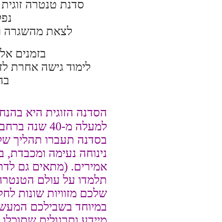
סדנת טנטרה זוגית 
נפ
לצאת מהשגרה ול
בזמנים אלו
לימוד גישה אחרת לז
בה
הסדנה הזוגית היא בהנח
למעלה מ-40 שנה ברחבי העולם.
בסדנה תעברו תהליך של
נינוחה נעימה ומכבדת, 
אמירים. (מתאים גם לדת
תלמדו על עולם הטנטרה 
שלכם מזוויות שונות לחל
במיוחד בשבילכם המעשי
מיידע ותרגולים שתוכלו