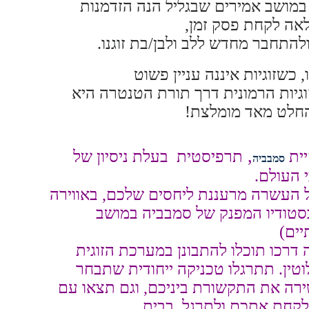
במושב אמירים שבגליל הנה הזדמנות
לאה
לקחת פסק זמן,
התחבר מחדש ללב ולבן/בת זוגנו.
, כשזוגיות איננה עניין פשוט
וגיות הרמונית דרך תורת הטנטרה היא
חלט מאד מומלצת!
,
יית
תרפיסטית בעלת ניסיון של
סמבביה
 העשרה מרעננת ליחסים שלכם, באווירה
בסטודיו המפנק של סמבביה במושב
יים)
דרכו תוכלו להתבונן במערכת הזוגית
וטין. תתרגלו טכניקה ייחודית שתבחר
רה את התקשורת ביניכם, וגם תצאו עם
 לקחת אתכם ולתרגל בבית.