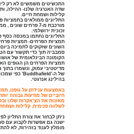
התכשיטים משמשים לא רק ליופי א
שדה האנרגיה שלנו- ההילה, ותו
קלילות ושמחת חיים.
מורכבת מ-7 פרחים שונ
זכוכית ירושלמי.
התליונים נחתמו במכסה
כסף ט
תמציות הפרחים- תמציות פרחי 
הקומונה הבינלאומית של אושו ב
תמציות הפרחים הן הגופים האנ
מדיטטיבי עמוק, ונשמרו בתוך מ
של ה-'hafield
בהילינג אנרגטי.
באמצעות ענידתן על גופנו, תמ
חיוביים של מודעות גבוהה יותר
מאזנות
את הצ'אקרות
שלנו ובכ
לשלווה פנימית, קלילות ושמחת 
ניתן לבחור את צורת התליון לפי
ישנה גם אפשרות לקבוע עם ס
מומלץ לענוד בזהירות, לא להת