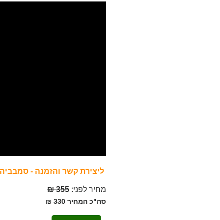
ליצירת קשר והזמנה - סמבביה 052-4860131 המחיר כולל את המשלוח
מחיר לפני
:
355 ₪
סה"כ המחיר
330 ₪