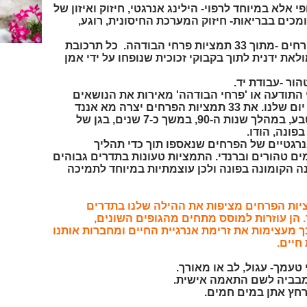
לא במיוחד לרפוי- הילינג אנרגטי, חיזוק ואיזון של
מכים בבריאות- חיזוק המערכת החיסונית, רוגע,
התליונים ממולאים בתמציות פרחים -מתוך 33 תמציות פרחי הבודהה. כל תרכובת
ים , ממולאת ידנית לתוך בקבוקי זכוכית שנופחו על ידי אמן
הור
-עבודת יד.
התודעה או 'פרחי הבודהה' מאירות את הנושאים
השונים שזקוקים לתמיכה ביום יום שלנו. את 33 תמציות הפרחים יצרה מא אננד
סמבביה תוך כדי תקשור עם הטבע, במהלך שנות ה-90, במשך כ-7 שנים, בגן של
פונה, הודו.
רגטיים של הפרחים שנאספו תוך כדי תהליך
ים טהורים וברנדי. התמציות טעונות בתדרים גבוהים
Budd' כפי שמכונה הקומונה בפונה ולכן עוצמתיות במיוחד לתמיכה
ציות הפרחים מציפות את ההילה שלנו בתדרים
. הן עוזרות למוסס מתחים
מ
הגופים השונים,
ך מעצימות את זרימת אנרגיית החיים ומחברות אותנו
חיים.
 טעמך- עגול, לב או מאורך.
מבביה לשם התאמה אישית.
רחץ אתן במים חמים.