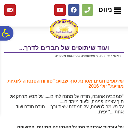
לתפריט
לתוכן
לתפריט
אתר
המרכזי
נגישות
ניווט
פ
ועוד שיתופים של חברים לדרך...
סר
ראשי
>
שיתופים
>
משתתפים בסדנאות מספרים
נג
שיתופים חמים מסדנת סוף שבוע: "סודות הטנטרה לזוגיות
מודעת" יולי 2016
"סמבביה אהובה, תודה על מתנה לחיים..... על מסע מרתק אל
תוך עצמנו פנימה, ולעוד מימדים....
על נשימה לנשמה, על המתנה שאת ובך.... תודה תודה ועוד
אחת...." יפית.
על עוררות אנרגיית החיים/האנרגייה המינית, התשוקה