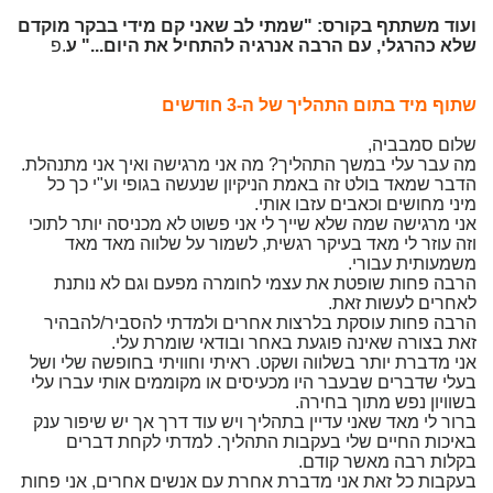
ועוד משתתף בקורס: "שמתי לב שאני קם מידי בבקר מוקדם
שלא כהרגלי, עם הרבה אנרגיה להתחיל את היום..." ע
.פ
שתוף מיד בתום התהליך של ה-3 חודשים
שלום סמבביה,
מה עבר עלי במשך התהליך? מה אני מרגישה ואיך אני מתנהלת.
הדבר שמאד בולט זה באמת הניקיון שנעשה בגופי וע"י כך כל
מיני מחושים וכאבים עזבו אותי.
אני מרגישה שמה שלא שייך לי אני פשוט לא מכניסה יותר לתוכי
וזה עוזר לי מאד בעיקר רגשית, לשמור על שלווה מאד מאד
משמעותית עבורי.
הרבה פחות שופטת את עצמי לחומרה מפעם וגם לא נותנת
לאחרים לעשות זאת.
הרבה פחות עוסקת בלרצות אחרים ולמדתי להסביר/להבהיר
זאת בצורה שאינה פוגעת באחר ובודאי שומרת עלי.
אני מדברת יותר בשלווה ושקט. ראיתי וחוויתי בחופשה שלי ושל
בעלי שדברים שבעבר היו מכעיסים או מקוממים אותי עברו עלי
בשוויון נפש מתוך בחירה.
ברור לי מאד שאני עדיין בתהליך ויש עוד דרך אך יש שיפור ענק
באיכות החיים שלי בעקבות התהליך. למדתי לקחת דברים
בקלות רבה מאשר קודם.
בעקבות כל זאת אני מדברת אחרת עם אנשים אחרים, אני פחות