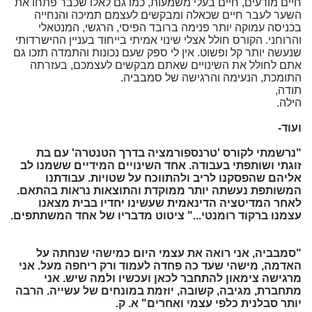
חיים מודעים, חיים בעלי משמעות, כמו גם לאלו שכבר פתחו את
השער לעבר חיים שכאלה ומבקשים לעצמם תמיכה והנחייה
בכניסה עמוקה יותר פנימה ברובד הפיסי, הרגשי, המנטאלי
והרוחני. הקורס חולל אצלי שינוי אמיתי בייחוד בעניין ההישרדותי
שנעשה יותר קל ופשוט. אין לי ספק שעם נכונות והתמדה תזכו גם
אתם לחולל את השינויים שאתם מבקשים לעצמכם, בעזרתה
התומכת, הנעימה והרגישה של סמבביה.
תודה,
הילה.
ועוד-
"נרשמתי לקורס 'טרנספורמציה בדרך הטנטרה' עם בת
זוגתי ושותפתי בעבודה. אחד השינויים המידיים ששמנו לב
אליהם שהפסקנו לריב ולהתווכח על שטויות. עבודתנו
המשותפת נעשתה יותר ממוקדת והתוצאות נראות בהתאם.
לאחר המדיטציה הדינאמית שעשינו יחדיו בבית מצאנו
עצמנו ברקוד רומנטי..." ציטוט מדבריו של אחד המשתתפים.
"סמבביה, אני רואה את עצמי היום כמישהי שנחתה על
האדמה, מישהי שעד כה פחדה לעמוד ורק ריחפה מעל. אני
מרגישה צימאון להתחבר לכאן ועכשיו ולמה שיש. אני
מתחברת, מגיבה, קשובה, יוזמת במונחים של עשייה. הרבה
יותר סבלנית כלפי עצמי ואחרים" א. ק.