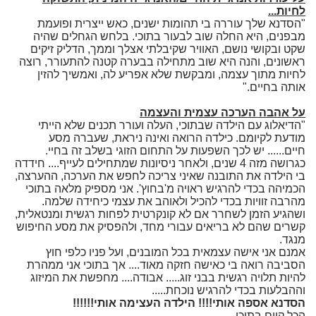
לחיות...
"הסדנא שלך עוררה בי תהומות ישנים, כאש ייצרית ופועמת
מבפנים, היא החלה שוב לבעור בתוכי. בלחש הגחלים שהיה
שקט ובקושי נושם, האוויר שקיבלתי אצלך וממך, הדליק זיקים
ראשונים, והנה היא שוב מתחילה בבערה קטנה להתעורר, רוצה
לחיות מתוך עצמה, ומבקשת שלא אפריע לה, ואמשיך להזין
אותה בחיים."
על אהבה הערכה עצמית והעצמה
"הדיאלוג עם הילדה שבתוכי, העלה ועורר תכנים שלא הייתי
מודעת לקיומם. כילדה הרואה ואינה ניראת, שעברה מסע
חיים...... יש לכך השפעות על התחום הזוגי בשלב זה בחיי.
כגרושה מזה 4 שנים, ולאחר ניסיונות שמתחילים לעייף.... חידדה
בי הילדה את התובנה שאיני צריכה לחפש את הערכה, ההערצה,
הכמיהה בכדי להרגיש ראויה מ'בחוץ'. אני מספיק מלאה בתוכי
מהרבה זוויות בכדי להכיל ולאוהב את עצמי כיחידה שלמה.
ושהגיע הזמן לשחרר אם לא קונקרטית לפחות רגשית ומנטאלית,
קשרים שהם לא בריאים עבורי מחד, ולהפסיק את מסע החיפוש
מנגד.
אמנם אני אישה עצמאית בכל המובנים, ועל פניו כלפי חוץ
הסביבה רואה בי כאישה חזקה מאוד.... אך בתוכי אני ממהרת
להיות תלויה רגשית בבני זוג..... אבודה.... מחפשת את המיזוג
וההבלעות בכדי להרגיש נוכחת.....
הסדנא אספה אותי!!!! הילדה העצימה אותי!!!!!!
הכל קיים בתוכי......