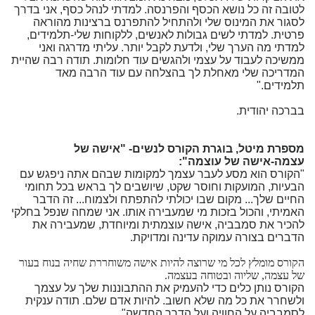
לטובה זה כל נושא הכסף והפרנסה. למדתי לנהל כסף, אני בדרך
לסגור את המינוס שלי ולהתחיל להתפרנס ברצינות מהוראה
פרטית. למדתי לשים גבולות לאנשים, ללקוחות שלי-תלמידים,
למדתי מה הערך שלי, ולדעת לקבל יותר. עליתי מדרגה ואני
ממשיכה לעבוד על עצמי ולהגשים עוד חלומות. תודה רבה שהיית
המדריכה שלי מאחלת לך בהצלחה עם עוד הרבה מאד
תלמידים."
בברכה יהודית.
מספרת מיטל, בוגרת הקורס לנשים- "אישה של
עצמה-אישה של עוצמה":
"הקורס הוא מסע לעבר עצמך למקומות שבהם אתה ניפגש עם
הבעיות, המועקות וחוסר שקט, שיושבים לך בראש בכל תחומי
החיים שלך... מקום שבו יכולתי להתפתח ולצמוח... זה הדבר
האמיתי, והכול בזכות מי שמעבירה אותו. אני שמחה שנפל בחלקי
להכיר את סמבביה, אישה עוצמתית ומיוחדת, שמעבירה את
הדברים בצורה עמוקה עדינה ומדויקת.
הקורס מומלץ לכל מי שרוצה להיות אישה משוחררת שחיה בנוח בעור
של עצמה, שליוה ובטוחה בעצמה.
הקורס נותן כלים כדי להעמיק את ההתבוננות שלך על עצמך
ולשחרר את כל מה שלא חשוב.
להיות אדם שלם. תודה ענקית
לסמבביה על החוויה ועל הדרך החדשה
"