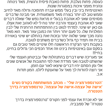
כעוסה, פחות נעלבת, פחות כואבת פיסית ורגשית, מאד נינוחה
ונהנית מזמני איכות במסגרות שונות.
האינטימיות ביני ובין בעלי ממש עברה תהפוכה גדולה מאד לחיוב
וממש טוב לנו יותר בצורה מאד משמעותית. אני מבינה שדברים
מסוימים שאני לא אוהבת בבעלי זו מראת נפש שלי שאלה דברים
שאני לא אוהבת בעצמי והרבה יותר נוח לי לא לאהוב זאת אצלו.
גם כאן יש שינוי. למדתי לנווט בין ההתפתחות הרוחנית שלי לבין
הפולניות שלו. כל פעם יותר ויותר וזה כמובן עוזר מאד. הוא מאד
נהנה מכך שאני שלווה יותר ובזכות זאת בהחלט יש שינוי באווירה
בבית וזה תמיד כף גדול כשדברים משתנים לטובה.
בעקבות ניקוי הצ'קרה הראשונה חלו שינויים מאד טובים גם
בסקס וגם באינטימיות בינינו וזה אחד הכפים הכי גדולים בחיינו,
בחיי!!!
אני מעריכה שיש דברים בהתנהלות שלי ובביטחון העצמי שלי
שהשתנו לטובה ואני מודדת זאת לפי התגובות של אנשים שונים
אלי ומן הסתם יהיו דברים שיצאו לאור עם הזמן.
אני רוצה להודות לך מאד על שהענקת לי/לנו. המון תודות
א.כ.
'הטרנספורמציה שלי' – מכתב ממשתתפת בקורס נשים
'אישה של עצמה-אישה של עוצמה', טרנספורמציה בדרך
הטנטרה.
אני לא זוכרת את עצמי לפני הקורס "טרנספורמציה בדרך
טנטרה" של סמבביה.