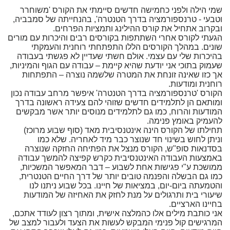
שמי הילה ולפני כחמישה חדשים סיימתי את הקורס 'משוחרר
וטבעי - טרנספורמציה בדרך הטנטרה', בהנחייתה של סמבביה,
ובקרוב אתחיל את קורס ההילינג ותמציות הפרחים.
הגעתי לקורס אחרי השתתפות בקורסים רבים והיכרות עם מורים
שונים. במהלך הקורסים הללו התפתחתי רוחנית והעמקתי
בהיכרות שלי עם עצמי. אולם חשתי שעדיין לא פגשתי בעבודה
שעמוק בתוכי אני יודעת שהיא קיימת – עבודה עם הגוף והמיניות,
אך כזו שאינה זונחת את המטרה שלשמה נוצרה – התפתחות
רוחנית ומודעות.
הקורס 'טרנספורמציה בדרך הטנטרה' איפשר מרחב עבודה נכון
ומותאם הן לתלמידים חדשים שזוהי להם צעידה ראשונה בדרך
המודעות והרוח, כמו גם לתלמידים מנוסים יותר אשר מבקשים
להעמיק באומץ פנימה.
תחילתו של הקורס הינה אינטנסיבית מאד (סוף שבוע מרוכז)
וניתן לחוש בשינוי חד שנוצר כבר מיד לאחריה. שלא כמו
בסדנאות סופ"ש, הקורס מנצל את הפתיחה החזקה שנוצרה
באמצעות העבודה האינטנסיבית כקרש קפיצה להמשך עבודה
ממושכת ע"י פגישות אחת לשבוע – דבר המאפשר המשכיות,
כמו גם הבשלה והפנמה טובים יותר של דרך החיים הטנטרית,
והטמעתה ביום-יום, במציאות של חיינו. בכל שבוע ניתנו לנו
שיעורי בית ותרגולים על מנת לחזק את האחיזה של המודעות
בחיינו הארציים.
אני כותבת מילים אלו כהמלצה אישית, ומתוך רצון לעודד אתכם,
המרגישים קול פנימי המבקש לעשות את הצעד ולעבור למצב של