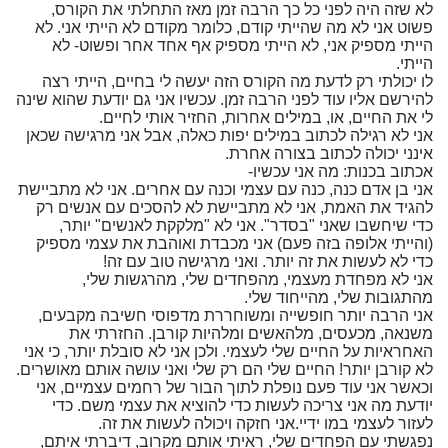
לא שזה היה לפני כל כך הרבה זמן מאז התחלתי את הקורס,
פשוט אני לא מה שהייתי קודם, כלומר מקודם לא הייתי אני. לא
הייתי מספיק אני, לא הייתי מספיק אף אחד אחר ופשוט- לא
הייתי.
לו יכולתי רק לדעת מה הקורס הזה יעשה לי בחיים, הייתי רצה
להירשם אליו עוד לפני הרבה זמן. עכשיו אני גם יודעת שהוא שינה
לי את החיים, או, במילים אחרות, החזיר אותי לחיים.
אני לא רגילה לכתוב במילים יפות כאלה, אבל אני מרגישה שכאן
אינני יכולה לכתוב בצורה אחרת.
אכתוב בכנות: מה אני עכשיו-
אני בן אדם כנה, כנה עם עצמי וכנה עם אחרים. אני לא מתביישת
להגיד את האמת, אני לא מתביישת לא להסכים עם אנשים רק
כדי שיחשבו שאני "בסדר". אני לא "מלקקת לאנשים" יותר,
(והייתי אלופה בזה פעם) אני מכבדת ואוהבת את עצמי מספיק
כדי לא לעשות את זה יותר. ואני מרגישה טוב עם זה!
אני לא מפחדת מעצמי, מהפחדים שלי, מהרגשות שלי,
מהתגובות שלי, מהייחוד שלי.
אני הרבה יותר חופשייה ומשוחררת מדפוסי חשיבה מקבעים,
משנאה, מכעסים, מלהאשים ומלהיות קורבן. החזרתי את
האחראיות על החיים שלי לעצמי. ולכן אני לא סובלת יותר, כי אני
לא קורבן יותר! החיים שלי הם רק שלי ואני עושה אותם מאושרים.
וכאשר אני עוד פעם נופלת לתוך הבור של רחמים עצמיים, אני
יודעת מה אני צריכה לעשות כדי להוציא את עצמי משם. כדי
לעזור לעצמי במו ידיי.אני חזקה ויכולה לעשות את זה.
נפגשתי עם הפחדים שלי, ראיתי אותם מקרוב, דיברתי איתם,