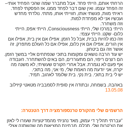
הרחתי אותם, הייתי פחד. אבל מתברר שמה שהכי הפחיד אותי–
זה הפחד עצמו. ואין שום דבר לפחד ממנו. אז הפסקתי לפחד.
ראיתי מוות, פגשתי אותו, חווייתי אותו, מתתי. נולדתי מחדש
ועכשיו אני לא מפחדת למות.
וזה משחרר.
הייתי במרכז שלי, הייתי Consciousness, הייתי אפס, הייתי
כלום- שקט. הייתי עצמי.
וזה כמו להיות בבית, אבל כל הזמן. אפילו אם אין בית, אפילו אם
אין הורים, אפילו אם אין כלום, אפילו אם כל העולם מתפרק. זה
אושר וזה גם ביטחון.
יש עוד הרבה נושאים ומקומות בתוכי שנפתחים אליי במשך הזמן.
הם רוצים ריפוי, הם מתעוררים, הם באים להשתחרר. העבודה
אף פעם לא נגמרת. אבל אחרי הקורס שעשיתי, לא משנה מה
יקרה, אני יודעת מה האמת שלי, מי אני, מה בתוכי.
יש לי בית בתוכי. בית נקי. בית שלומד לאהוב. תמיד.
באהבה, בשמחה, ובתודה אין סופית לסמבביה מטאטי קיזילוב
1
3.05.08
הרשמים שלי מהקורס טרנספורמציה דרך הטנטרה:
"עברתי תהליך די עמוק, מאד נהניתי מהמדיטציות שעזרו לי לאזן
את הצ'קרות שלי. תכלס, מבחינת המציאות מה שהשתנה אצלי