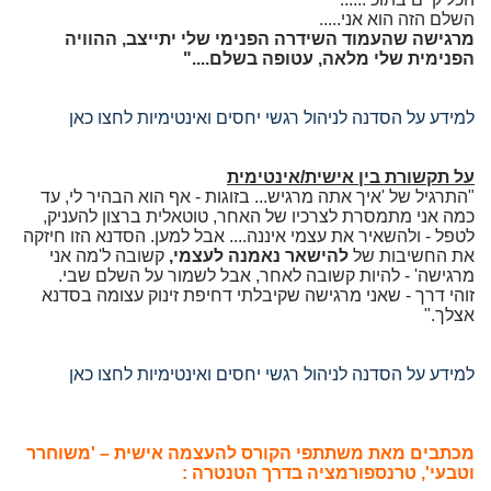
השלם הזה הוא אני.....
מרגישה שהעמוד השידרה הפנימי שלי יתייצב, ההוויה
הפנימית שלי מלאה, עטופה בשלם...."
למידע על הסדנה לניהול רגשי יחסים ואינטימיות לחצו כאן
על תקשורת בין אישית/אינטימית
"התרגיל של 'איך אתה מרגיש... בזוגות - אף הוא הבהיר לי, עד
כמה אני מתמסרת לצרכיו של האחר, טוטאלית ברצון להעניק,
לטפל - ולהשאיר את עצמי איננה.... אבל למען. הסדנא הזו חיזקה
את החשיבות של
להישאר נאמנה לעצמי,
קשובה ל'מה אני
מרגישה' - להיות קשובה לאחר, אבל לשמור על השלם שבי.
זוהי דרך - שאני מרגישה שקיבלתי דחיפת זינוק עצומה בסדנא
אצלך."
למידע על הסדנה לניהול רגשי יחסים ואינטימיות לחצו כאן
מכתבים מאת משתתפי הקורס להעצמה אישית – 'משוחרר
וטבעי', טרנספורמציה בדרך הטנטרה :