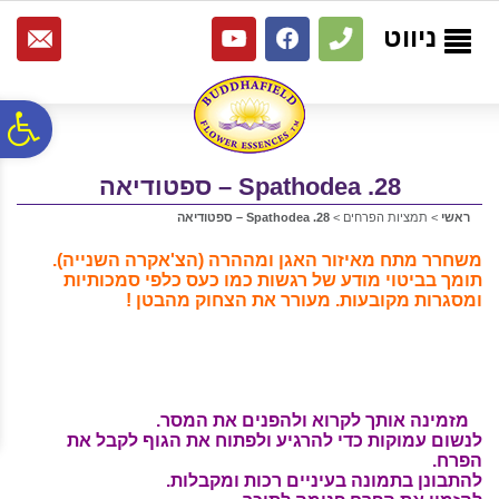
לתפריט
לתוכן
לתפריט
אתר
המרכזי
נגישות
ניווט
פ
28. Spathodea – ספטודיאה
סר
ראשי
>
תמציות הפרחים
>
28. Spathodea – ספטודיאה
נג
משחרר מתח מאיזור האגן ומההרה (הצ'אקרה השנייה).
תומך בביטוי מודע של רגשות כמו כעס כלפי סמכותיות
ומסגרות מקובעות. מעורר את הצחוק מהבטן !
מזמינה אותך
לקרוא ולהפנים את המסר.
לנשום עמוקות כדי להרגיע ולפתוח את הגוף לקבל את
הפרח.
להתבונן בתמונה בעיניים רכות ומקבלות.