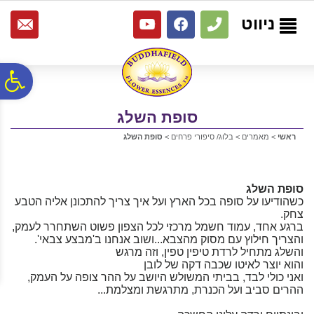
לתפריט
לתוכן
לתפריט
אתר
המרכזי
נגישות
ניווט
פ
סופת השלג
סר
ראשי
>
מאמרים
>
בלוג/ סיפורי פרחים
>
סופת השלג
נג
סופת השלג
כשהודיעו על סופה בכל הארץ ועל איך צריך להתכונן אליה הטבע
צחק.
ברגע אחד, עמוד חשמל מרכזי לכל הצפון פשוט השתחרר לעמק,
והצריך חילוץ עם מסוק מהצבא...ושוב אנחנו ב'מבצע צבאי'.
והשלג מתחיל לרדת טיפין טפין, וזה מרגש
והוא יוצר לאיטו שכבה דקה של לובן
ואני כולי לבד, בביתי המשולש היושב על ההר צופה על העמק,
ההרים סביב ועל הכנרת, מתרגשת ומצלמת...