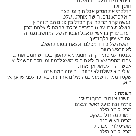
ובינתיים ירדה עלינו החשכה.
חושך וקר,
הדלקתי את המזגן אבל תוך זמן קצר
הוא לפתע נדם. חושך מוחלט. שקט.
ונעשה קר ויותר קר, אין הבדל בין פנים הבית והחוץ
והשלג נערם. על גז הכיריים יכולתי לחמם לי צלחת מרק .
הערב עדיין בראשיתו אבל הבטריה של המחשב נגמרה
וגם האייפון הלך ודעך...
הרגשה של בידוד מכולם, ולצאת בסופת השלג
לא הרגיש בטוח.
נכנסתי למיטתי הקרה וחממתי את הפוך בכדי שיחמם אותי...
עברו מספר שעות. לא היה לי מושג לכמה זמן הלך החשמל ואי
אפשר היה לשאול אף אחד.
"אולי הוא לעולם לא יחזור..."הייתה המחשבה.
שקט דממה. רשמתי כמה מילים אחרונות באייפד לפני שדעך אף
הוא,
רשמתי:
"השלג צונח לו ברוך ובשקט
פתיתיו נחים על ראשי העצים
מבלי לומר מילה.
המוות מגיח לו בשקט
מביט באיש הנח
מושיט לו יד מכוונת
מבלי לומר מילה.