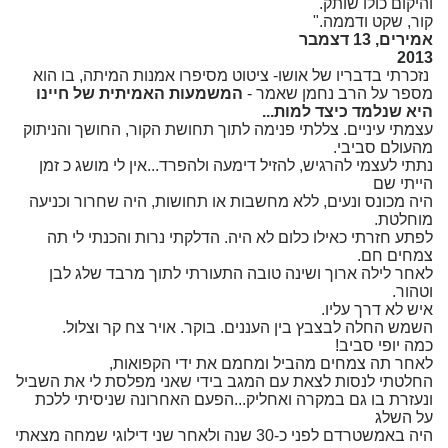
והיקום כולו שותק.
קור, שקט ודממה."
אמירים, 13 דצמבר
2013
נזכרתי בדבריו של אושו- ציטוט מסיפרו אמנות המיתה, בו הוא
מספר על הרב נחמן שאמר -
המשמעות האמיתית של חיינו
היא שנלמד כיצד למות...
עצמתי עיניים. צללתי פנימה לתוך תחושת הקור, החושך והניתוק
מהעולם סביבי.
נתתי לעצמי להרגיש, להזיל דימעה ולהפרד...אין לי מושג כ זמן
הייתי שם
היה מכונס ונעים, ללא מחשבות או תחושות, היה שחרור וכניעה
מוחלטת.
לפתע חזרתי כאילו כלום לא היה. הדלקתי נרות והכנתי לי תה
צמחים חם.
לאחר לילה ארוך ושינה טובה התעורתי לתוך מרבד שלג לבן
וטהור.
איש לא דרך עליו.
השמש החלה לבצבץ בין העננים. בוקר. אויר צח קר וצלול.
כמה יופי סביב!
לאחר תה צמחים מהביל ומחמם את ידי הקפואות,
החלטתי לנסות לצאת עם המגב בידי שאני מפלסת לי את השביל
ונעזרת בו גם במקרה ואחליק...הפעם האחרונה שניסיתי ללכת
על השלג
היה באמשטרדם לפני כ-30 שנה ולאחר שני דילוגי שמחה מצאתי