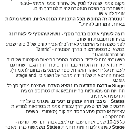
מקום פנימי שונה לחלוטין של שחרור פנימי אמיתי –טבעי
ומשוחרר! כך הפכה הטנטרה להיות לנו דרך חיים.
אומר לנו אושו:
"טנטרה זה החופש מכל התבניות המנטאליות, חופש מתלות
באחר, המרחב להיות."
רוצה לשתף אתכם בדבר נוסף - נושא שהוסיף לי לאחרונה
בהירות ותובנות חדשות.
לפני כשנה וחצי הוזמנתי לארה"ב להעביר קורס של 3 סופי שבוע
בנושאי טרנספורמציה בדרך הטנטרה - "Tantric
Transformation"
כשעזבתי נתנו לי ידידי במתנה מספר הרצאות מוקלטות של דויד
דיידה. ( את דיידה הכרתי כבר דרך סיפרו 'דרך הגבר' שתורגם
לעברית על ידי אוהד האזרחי, ספר שממליצה בחום לתלמידי).
באחת ההרצאות שלו דיידה מדבר על השוני בין stage and
states
Stage = דרגת התודעה בו נמצא האדם
, שנוצרה מתוך סך כל
החוויות המשמעותיות בחייו והביאו אותו לטרנספורמציה
תודעתית אמיתית.
States = מצבי חוויה עמוקים רגעיים
, שנגרמים על ידי
תרגולים של מדיטציה, דרך עבודה פנימית בסדנאות למודעות
עצמית או כמתן פתע כחסד מהיקום (סאטורי - בשפת
הסנסקריט).
כל 10-15 שנים אנחנו עוברים למצב גבוה יותר של תודעה -
Stage
כשתרגולים וחוויות רוחניות
States
משמשות כזרז ומעבר