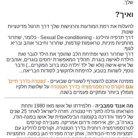
שלך.
ואיך?
להעלות את רמת המודעות והרגישות שלך דרך תרגול מדיטציות
שונות.
דרך תרפיה והילינג - Sexual De-conditioning - כלומר, שחרור
מהתניות מיניות, טראומות קודמות, שחרור וחיבור אוהב ובריא
לגוף.
דרך שחרור רגשי ופתיחת הלב שהופך את הילד לגבר ואת
הילדה לאישה בוגרת. תהליך המאפשרת יחסים בוגרים, אוהבים
של איש-אישה (ולא של ילד /ילדה כמו ברוב המקרים...) ודבר
נוסף, לשהות בטבע, להיפתח ולהקשיב לסודות הבריאה...
מזמינה אתכם להצטרף לשעורים שבועיים -
'טנטרה כדרך חיים'
וגם
הקורס טרנספורמציה בדרך הטנטרה
על שלושת חלקיו
מומלץ ביותר ומתקיים פעמיים בשנה.
מה אננד סמבביה
- תלמידתו של אושו מאז 1980 ותחת
השראתו גדלה לתוך חיי טנטרה. חזרה לישראל לאחר 25 שנים
של לימוד והדרכה בקומונה הבינלאומית של אושו בפונה-הודו,
בארה"ב, יפן, אירופה ודרום אמריקה. מעבירה קורסים
לטרנספורמציה רוחנית בדרך הטנטרה, וקורסים להילינג עם
'תמציות פרחי-הבודהה', אותן יצרה מפרחי הגן בפונה. התמציות