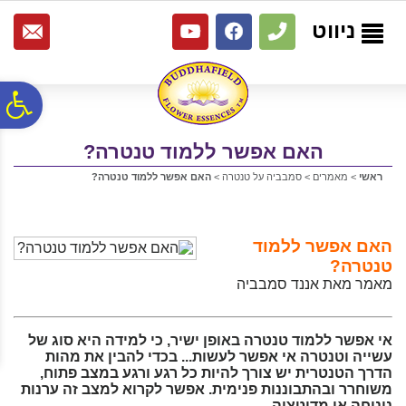
לתפריט
לתוכן
לתפריט
אתר
המרכזי
נגישות
ניווט
פ
האם אפשר ללמוד טנטרה?
סר
ראשי
>
מאמרים
>
סמבביה על טנטרה
>
האם אפשר ללמוד טנטרה?
נג
האם אפשר ללמוד
טנטרה?
מאמר מאת אננד סמבביה
אי אפשר ללמוד טנטרה באופן ישיר, כי למידה היא סוג של
עשייה וטנטרה אי אפשר לעשות... בכדי להבין את מהות
הדרך הטנטרית יש צורך להיות כל רגע ורגע במצב פתוח,
משוחרר ובהתבוננות פנימית. אפשר לקרוא למצב זה ערנות
נינוחה או מדיטציה.