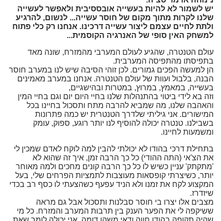
יש לשמור לא להיות בעשייה אובססיבית ולאפשר לעשייה
שלנו לקרות מתוך מקום של חוסר עשייה... לנשום, להרגיע
ולתת לחיים עצמם ליצור עשייה דרכינו. אנחנו רק כלי פתוח
למשחק האין סופי של האנרגיה הקוסמית...
עולם הטנטרה, שהגיע לעולם המערבי מהמזרח, שונה מאד
בתפיסתו מהתפיסה המערבית.
הן למעשה הפכים גמורים. לכן זוהי הסיבה שיש לנו במערב חוסר
הבנה, בלבול ועוות של עולם הטנטרה. אנחנו במערב מאמינים
בעשייה, במאמץ, במרוץ, במטרות ובהישגיים,
וזה בא לידי ביטוי בהתנהלות שלנו בחיי היום יום וגם בחיי המין
והאהבה שלנו, מה שמביא להרבה מתח ותסכול בחיינו בכל
המישורים. אני גיליתי שלדרך הטנטרית יש כמה פתרונות
בשבילנו. טנטרה יכולה להוסיף לנו יותר רוגע, ספוק, עומק
ומשמעות לחיינו.
בתחילת דרכי בהודו לא יכולתי להבין למה לוקח לאדם שמכין לי
את הצ'אי (התה ההודי) כל כך הרבה זמן, איך זה שהוא לא
'מתקתק' עניין כשיש לו כל כך הרבה קונים מחכים ולמה מאוחר
יותר, כשיצרתי קופסאות מעוצבות לתמציות הפרחים שלי, בעל
המקצוע לקח את זמנו ולא הניד עפעף כשהצעתי לו כסף רב בכדי
שיזדרז.
מצבים אלו יצרו בי חוסר סבלנות ותסכול אבל גם מראה
ששיקפה לי את הפער הענק בין תרבות המערב והמזרח. כל מי
שהיה תקופה בהודו חווה ודאי משהו דומה. אני יכולה לומר שאת