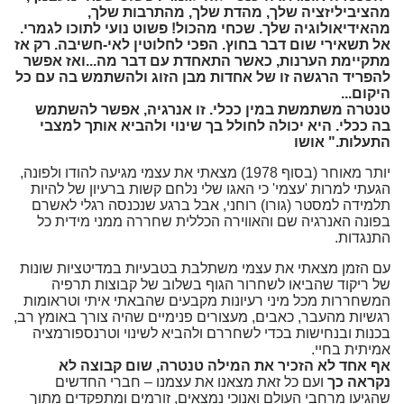
מהציביליזציה שלך, מהדת שלך, מהתרבות שלך,
מהאידיאולוגיה שלך. שכחי מהכול! פשוט נועי לתוכו לגמרי.
אל תשאירי שום דבר בחוץ. הפכי לחלוטין לאי-חשיבה. רק אז
מתקיימת הערנות, כאשר התאחדת עם דבר מה...ואז אפשר
להפריד הרגשה זו של אחדות מבן הזוג ולהשתמש בה עם כל
היקום...
טנטרה משתמשת במין ככלי. זו אנרגיה, אפשר להשתמש
בה ככלי. היא יכולה לחולל בך שינוי ולהביא אותך למצבי
התעלות." אושו
יותר מאוחר (בסוף 1978) מצאתי את עצמי מגיעה להודו ולפונה,
הגעתי למרות 'עצמי' כי האגו שלי נלחם קשות ברעיון של להיות
תלמידה למסטר (גורו) רוחני, אבל ברגע שנכנסה רגלי לאשרם
בפונה האנרגיה שם והאווירה הכללית שחררה ממני מידית כל
התנגדות.
עם הזמן מצאתי את עצמי משתלבת בטבעיות במדיטציות שונות
של ריקוד שהביאו לשחרור הגוף בשלוב של קבוצות תרפיה
המשחררות מכל מיני רעיונות מקבעים שהבאתי איתי וטראומות
רגשיות מהעבר, כאבים, מעצורים פנימיים שהיה צורך באומץ רב,
בכנות ובנחישות בכדי לשחררם ולהביא לשינוי וטרנספורמציה
אמיתית בחיי.
אף אחד לא הזכיר את המילה טנטרה, שום קבוצה לא
נקראה כך
ועם כל זאת מצאנו את עצמנו – חברי החדשים
שהגיעו מרחבי העולם ואנוכי נמצאים, זורמים ומתפקדים מתוך