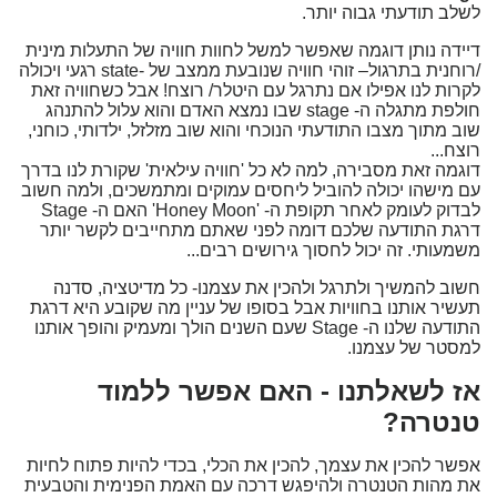
לשלב תודעתי גבוה יותר.
דיידה נותן דוגמה שאפשר למשל לחוות חוויה של התעלות מינית
/רוחנית בתרגול– זוהי חוויה שנובעת ממצב של -state רגעי ויכולה
לקרות לנו אפילו אם נתרגל עם היטלר/ רוצח! אבל כשחוויה זאת
חולפת מתגלה ה- stage שבו נמצא האדם והוא עלול להתנהג
שוב מתוך מצבו התודעתי הנוכחי והוא שוב מזלזל, ילדותי, כוחני,
רוצח...
דוגמה זאת מסבירה, למה לא כל 'חוויה עילאית' שקורת לנו בדרך
עם מישהו יכולה להוביל ליחסים עמוקים ומתמשכים, ולמה חשוב
לבדוק לעומק לאחר תקופת ה- 'Honey Moon' האם ה- Stage
דרגת התודעה שלכם דומה לפני שאתם מתחייבים לקשר יותר
משמעותי. זה יכול לחסוך גירושים רבים...
חשוב להמשיך ולתרגל ולהכין את עצמנו- כל מדיטציה, סדנה
תעשיר אותנו בחוויות אבל בסופו של עניין מה שקובע היא דרגת
התודעה שלנו ה- Stage שעם השנים הולך ומעמיק והופך אותנו
למסטר של עצמנו.
אז לשאלתנו - האם אפשר ללמוד
טנטרה?
אפשר להכין את עצמך, להכין את הכלי, בכדי להיות פתוח לחיות
את מהות הטנטרה ולהיפגש דרכה עם האמת הפנימית והטבעית