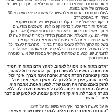
מהות הטנטרה חוויתי כבר ברחוב ההודי ולאחר מכן דרך שהותי
באשרם של אושו בפונה.
לעולם הטנטרה התוודעתי למעשה לראשונה לפני למעלה מ-30
כשחייתי באמסטרדם.
בביקור שלי אצל ידיד נתקלתי במגזין שהגיע מהודו שנקרא
'סניאס' ותוך כדי עלעול בדפיו קפצו לעיני משפטים מודגשים
מתוך מאמר ובו ציטוטים של המורה הרוחני אושו (דאז- בגואן
שרי- רגניש). השאלתי את המגזין מידידי (למרות שהיה קשה לו
מאד להיפרד ממנו לכמה ימים) ומצאתי את עצמי קוראת
בשקיקה לתוך הלילה כשאני נעזרת במילון ומתרגמת לעצמי כל
מילה מאנגלית לעברית בכדי לא לפספס מאומה... אתן לכם
לדוגמה, שני קטעים שפתחתי באקראי בספרו של אושו טנטרה
רוחניות ומין:
"אדם מתוח אינו מסוגל לאהוב. למה? אדם מתוח חי תמיד
עם מטרה. הוא יכול לעשות כסף, אך הוא אינו יכול לאהוב,
מכיוון שאהבה חסרת מטרה. אהבה אינה מצרך. אינך יכול
לצבור אותה, אינך יכול לערוך לה מאזן בנקאי, אינך יכול
לחזק באמצעותה את האגו שלך. למען האמת, אהבה היא
הפעולה המגוחכת ביותר- ללא כל משמעות מעבר לה, ללא
מטרה מעבר לה. היא קיימת למען עצמה, לא למען שום דבר
אחר..." אושו
או על מעשה האהבה ואיך היא משפיעה על חיינו:
"הטנטרה אומרת: היכנסי לזה לגמרי. פשוט שכחי מעצמך,