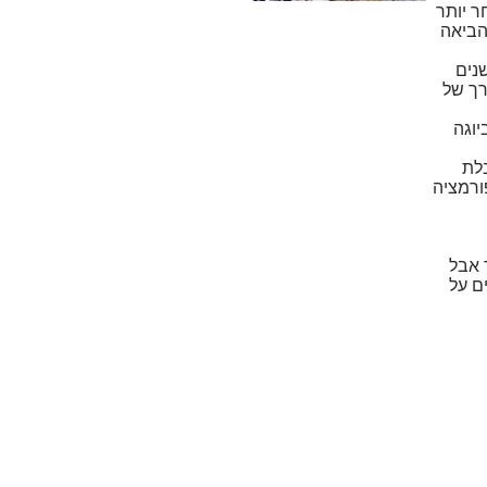
רדם. ומאוחר יותר
ם באנשים רבים בארצות רבות בעולם והכשירה מטפלים איך לטפל בהן. בסוף שנות ה-80 הביאה
הודו דרך תקשור עם הטבע במשך כ-7 שנים, בשנות ה-90 בשנים
רך של
יוגה
בלת
ורמציה
Fl, כמו שיטת דיקור אבל
ם על