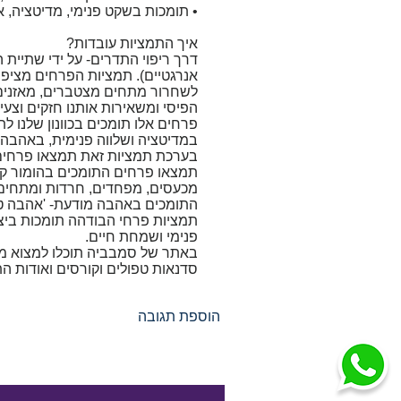
• תומכות בשקט פנימי, מדיטציה, 
איך התמציות עובדות?
דרך ריפוי התדרים- על ידי שתיית 
אנרגטיים). תמציות הפרחים מציפי
לשחרור מתחים מצטברים, מאזנים ו
הפיסי ומשאירות אותנו חזקים וצעירי
פרחים אלו תומכים בכוונון שלנו ל
במדיטציה ושלווה פנימית, באהבה מ
בערכת תמציות זאת תמצאו פרחים כ
תמצאו פרחים התומכים בהומור קלי
מכעסים, מפחדים, חרדות ומתחים-
התומכים באהבה מודעת- 'אהבה טנט
תמציות פרחי הבודהה תומכות ביצי
פנימי ושמחת חיים.
באתר של סמבביה תוכלו למצוא מאמ
סדנאות טפולים וקורסים ואודות ה
הוספת תגובה