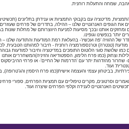
אהבה, שמחה והתעלות רוחנית.
התמציות, מדיטציה עם בקבוקי התמציות או ענידתן בתליונים (תכשיטים
ם את הגופים האנרגטיים שלנו – ההילה, בתדרים של פרחים שעוזרים
מחזקים אותנו ובכך מסיעות למניעת היווצרותם של מחלות שונות בגו
ם יותר בנפשינו וגופינו.
תדר של ההוויה 'פה ועכשיו'- בהעלאת רמת המודעות והתודעה שלנו – 
ודעת (טנטרה) וטרנספורמציה רוחנית - חיבור למהותנו הטבעית. לכן
מו שלושת סוגי הלוטוס התומכים במדיטציה וחיבור למודעות גבוהה 
לות וצחוק (כמו פרח הלימון, הספטודיאה והזיניה)המשחררים אותנו
 שחרור מהזדהות יתר עם 'הדרמות של החיים'- או פרחי ההיביסקוס 
רית' ועוד.
רתיות, בביטחון עצמי והעצמה אישית(כמו פרח היסמין והג'טרופה), 
רים וסרטונים, מקרים טיפוליים עם תמציות הפרחים, ספורי פרחים
תכשיטים האנרגטיים לענידה וקלפי הפרחים שיצרה ועוד.