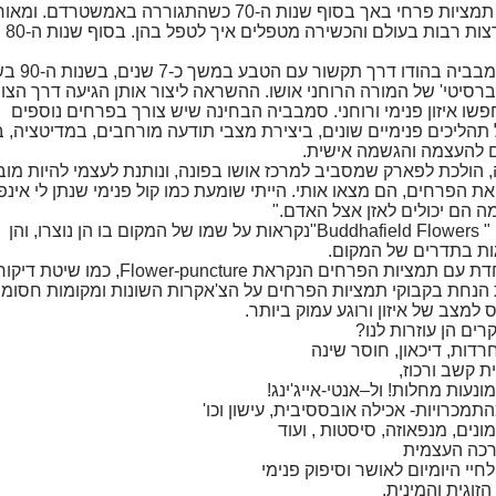
אננד סמבביה גלתה לראשונה את תמציות פרחי באך בסוף שנות ה-70 כשהתגוררה באמשט
טפלה בעזרת
את תמציות פרחי הבודהה יצרה סמבביה ב
ברסיטי' של המורה הרוחני אושו. ההשראה ליצור אותן הגיעה דרך הצו
שו איזון פנימי ורוחני. סמבביה הבחינה שיש צורך בפרחים נוספים
הליכים פנימיים שונים, ביצירת מצבי תודעה מורחבים, במדיטציה, ב
ם להעצמה והגשמה אישית.
, הולכת לפארק שמסביב למרכז אושו בפונה, ונותנת לעצמי להיות מו
את הפרחים, הם מצאו אותי. הייתי שומעת כמו קול פנימי שנתן לי אינפ
ה הם יכולים לאזן אצל האדם."
תמציות הפרחים 'משדה הבודהה', " Buddhafield Flowers"נקראות על שמו של המקום בו הן נוצרו, והן
ות בתדרים של המקום.
סמבביה יצרה גם שיטת טפול מיוחדת עם תמציות הפרחים הנקראת ower-puncture
הנחת בקבוקי תמציות הפרחים על הצ'אקרות השונות ומקומות חסומי
למצב של איזון ורוגע עמוק ביותר.
ים הן עוזרות לנו?
דות, דיכאון, חוסר שינה
ת קשב ורכוז,
נעות מחלות! ול–אנטי-אייג'ינג!
תמכרויות- אכילה אובססיבית, עישון וכו'
מונים, מנפאוזה, סיסטות , ועוד
ערכה העצמית
לחיי היומיום לאושר וסיפוק פנימי
וגית והמינית.