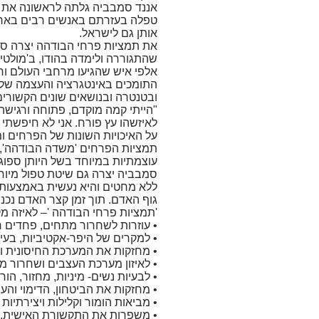
אותן גם לישראל.
שהתגוררה ולימדה בהודו, ב'מולטי
אלפי איש שהגיעו מרחבי העולם וחפ
התומכים באינטגרציה והעצמה של ת
ובטנטרה ובנושאים שונים הקשורי
"הייתי קמה מוקדם, פתוחה ורגישה
לאיזשהו עץ פורח. אני לא חיפשתי 
על האיכויות השונות של הפרחים ומ
עוצמתיות במיוחד בשל היותן ספוג
ללא מחטים והיא נעשית באמצעות 
גוף האדם. תוך זמן קצר האדם נכנס 
'תמציות פרחי הבודהה '– לאיזה מקר
• עוזרות לשחרור מתחים, פחדים חר
• למקרים של היפר-אקטיביות, בעיי
• מחזקות את המערכת החיסונית ומו
• לאיזון מערכת העצבים ושחרור מה
• לבעיות נשים- מיניות, מחזור, הור
• מחזקות את הביטחון, הדימוי וה
• מביאות הומור וקלילות ויצירתיות 
• משפרות את התקשורת האישית, הז