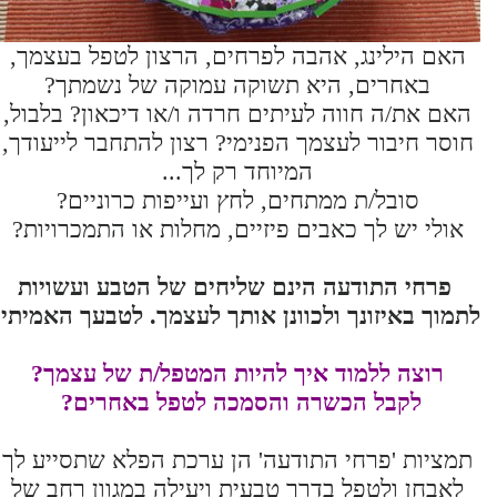
האם הילינג, אהבה לפרחים, הרצון לטפל בעצמך,
באחרים, היא תשוקה עמוקה של נשמתך?
האם את/ה חווה לעיתים חרדה ו/או דיכאון? בלבול,
חוסר חיבור לעצמך הפנימי? רצון להתחבר לייעודך,
המיוחד רק לך...
סובל/ת ממתחים, לחץ ועייפות כרוניים?
אולי יש לך כאבים פיזיים, מחלות או התמכרויות?
פרחי התודעה הינם שליחים של הטבע ועשויות
לתמוך באיזונך ולכוונן אותך לעצמך. לטבעך האמיתי.
רוצה ללמוד איך להיות המטפל/ת של עצמך?
לקבל הכשרה והסמכה לטפל באחרים?
תמציות 'פרחי התודעה' הן ערכת הפלא שתסייע לך
לאבחן ולטפל בדרך טבעית ויעילה במגוון רחב של