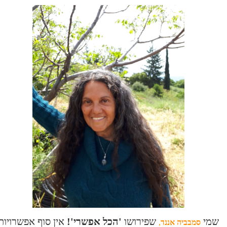
שמי
שפירושו
'הכל אפשרי'!
אין סוף אפשרויות
סמבביה אננד
,