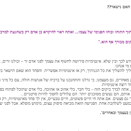
. האם נישאר??
וך התוהו ובוהו הפנימי של עצמו... ואתה ראוי להיקרא בן אדם רק כשהגעת למרכז
ום מבורך אף הוא."
דע לכך ובין שלא. אינטימיות פירושה לחשוף את עצמך לפני אדם זר – וכולנו זרים
 מי אנחנו.
ליך להשליך את כל הגנותיך, רק אז אינטימיות אפשרית. והפחד הוא שאם תישאר בלי
מאחרים, גם מעצמנו, כי גדלנו והתחנכנו על ברכיה של אנושות חולה, עם כל מיני ה
 רוצה אינטימיות.
אתה לבדך ביקום הזה – בלי חבר, בלי אהוב או אהובה, בלי אדם שתוכל לפתוח בפני
ותם, הם נעשים מסוכנים יותר. הם עלולים להפוך להיות סרטניים...
ך גם פצעים. אם אתה חי חיים פשוטים, חיים טבעיים, אין לך פחד מאינטימיות, ר
מעט לשלהבת אחת. הפגישה הזאת מביאה סיפוק עצום, מימוש מופלא. אבל לפני שתו
 בעצמך ובאחרים'.