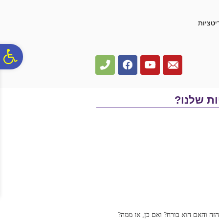
לתפריט
לתוכן
לתפריט
אתר
המרכזי
נגישות
יטציות
פ
סר
ת שלנו?
נג
הזה והאם הוא בורח? ואם כן, אז ממה?