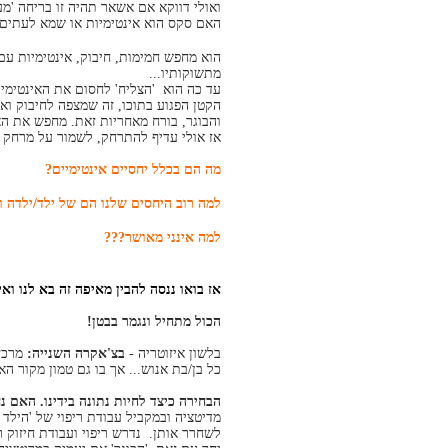
ואולי דווקא אם אשאר תהיה זו בריחה 'מע
האם סקס הוא אינטימיות או שמא לעתים ד
הוא מחפש חמימות, חיבוק, אינטימיות עם 
מתשוקותיו...
עד כה הוא 'הצליח' לחסום את האינטימיו
הקטן הפגוע בתוכו, זה שמצפה לחיבוק ו
והבוגר, בורח מאחריות זאת. מחפש את הא
אז אולי עדיף להתרחק, לשמור על מרחק ב
מה הם בכלל יחסיים אינטימיים?
למה רוב היחסים שלנו הם של ילד/ילדה ו
למה אינני מאושר???
אז בואו ננסה להבין מאיפה זה בא לנו וא
הכול מתחיל ונגמר בבטן!
בלשון איזוטריה -
בצ'אקרה השנייה:
מרכז 
כל בן/בת אנוש... אך בו גם טמון מקור ה
הבחירה כיצד לחיות נתונה בידינו. האם 
מדיטציה ובמקביל עבודת ריפוי של 'הילד 
לשחרר אותן. נדרש ריפוי ועבודת חיזוק ר