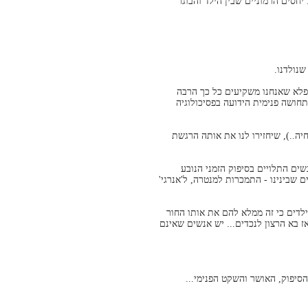
 יחסים הרמוניים שבין הילד והבוגר
שנולדנו.
א פלא שאנחנו משקיעים כל כך הרבה
תחושה פנימית הידועה בפסיכולוגיה
יה..), שיחזירו לנו את אותה הרגשת
ים התלויים בסיפוק הזמני הנובע
ם שבינינו - התמכרות למנטרה, ל'אנרגי'
לדים כי זה ממלא להם את אותו החור
 בא הרצון לנכדים... יש אנשים שאינם
יפוק, האושר והשקט הפנימי...