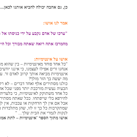
כן, גם אהבה יכולה להביא אותנו לכאן..
אמר לנו אושו:
"ערכו של אדם נקבע על ידי כניסתו אל ת
מהמרכז אתה רואה שאתה מבורך וכל היק
אושו על אינטימיות
:
"כל אחד פוחד מאינטימיות – בין שהוא מו
אנחנו זרים אפילו לעצמנו, כי איננו יודעים
אינטימיות מביאה אותך קרוב לאדם זר. ע
מה יעשה בך הזר מולך?
כולנו מסתירים אלף ואחד דברים – לא רק 
הבעיה נעשית מורכבת יותר מפני שכל אחד
כל אחד משתוקק לאינטימיות, כי בלעדיה, 
להירפא בלי שייפתחו. ככל שאתה מסתיר א
אבל אם אין לך הדחקות או עכבות, אין ל
שמתקרבות כל כך זו לזו, שהן מתלכדות כ
לנקות לגמרי את הבית שלך... "
אושו מתוך הספר 'אינטימיות – לתת אמון