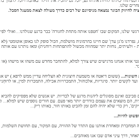
ובפיתוח יכולתו לחיות את הרגע, יוכל גם להכיל את 'הילד' באהבה ויוכל לתמוך בו.
חרים שלנו.
יה לחיזוק הבוגר נמצאה מניסיונם של רבים כדרך מעולה לצאת ממעגל הסבל.
רגשי שלנו, המקום שבו 'חטפנו אותה מתחת לחגורה' כבר ברגע שנולדנו…ואולי לפי 
נפרדנו מ'גן עדן' שם חיינו בהרמוניה מושלמת, הכול סופק לנו באופן אוטומטי (ל
ת - ולעיתים, נוחות יתר שמהווה מכשול להתפתחות רוחנית) ומאז נותרנו עם אותה 
רגטי אותו אנחנו מרגישים שיש צורך למלא, להתחבר מחדש עם משהו או מישהו (או ח
ר.
השונות...
(ששום דיאטה או משמעת חיצונית לא הצליחה עדיין ממש לרפא.) יש אנש
ד לקשים יותר. סיגריות, אלכוהול, התמכרויות אכילה, התמכרות למין, או לרוּחְניי
סביבם ואינם מסוגלים ליהנות מרגע של לבדיות. יש אנשים שלא מפסיקים להביא י
, הם מוצאים את עצמם בודדים יותר מאי פעם. עם חורים נוספים שיש למלא... ואז
ם', רק כדי שלא יהיה להם זמן להביט באותו חור, באותו רִיק...
פשוט להיות...
ה המחברת ומאחדת אותנו עם התדר של ההוויה, עם המקור, עם תחושת השלמות, הס
האחר, דרך עיני אדם שבו אנו מאוהבים...