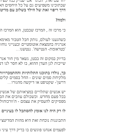
יחד עם זאת, 'הבוגר' אם יעמיק במדיטציה 
שבתוכינו משפיעים גם על כל היחסים הא
דרך ריפוי זאת של הילד בשלוב עם מדיטצ
ולמה?
כי מרכז זה , המרכז שבבטן, הוא המרכז ה
כשהגענו לעולם, נותק חבל הטבור מאימא, 
אנרגיה בהמצאת אוטומטיים ובענייני נוחו
'כטראומת- הנטישה'. ננטשנו…
בדיוק במקום זה בבטן, נשאר מין חור אנ
שייכות לגן העדן ההוא, בו לא חסר לנו דב
כך, נולדו בתוכנו התלותיות וההתמכרויות 
מלקיחת סמים שונים - החל בסמים קלים וע
דרשן'- שקטיפט או דיקשה מהגורו…
יש אנשים שתלויים במציאותם של אנשים 
בכל פעם מחדש. וכשכולם עוזבים את הבית
מפסיקים להעסיק את עצמם - ה'וורכוהוליקי
לו רק היה לנו אומץ להסתכל לו בעיניים ו
התבוננות נוכחת זאת היא מהות המדיטצי
לפעמים אנחנו פוגשים בו ברִיק דרך עיני 