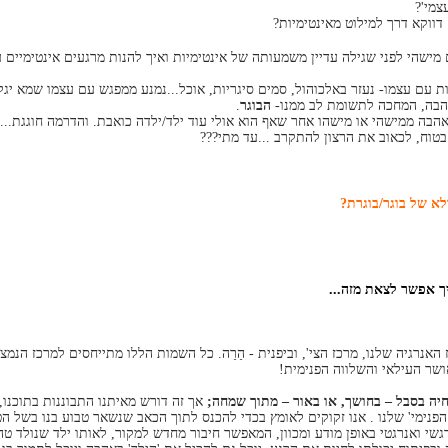
צמי'?
ווקא דרך למילוט מאינטימיות?
מישהי לפני שגילה עדיין משמעותה של אינטימיות ואיך להנות מרגעים אינטימיים ע
ת עם עצמו- נעזר באלכוהול, סמים סיגריות, אוכל...נמנע ממפגש עם עצמו שמא יג
אהבה, המחכה לתשומת לב ממנו-
הבוגר
.
הבה ממישהי או מישהו אחר שאף הוא אולי עוד ילד/ילדה כואבת. והדרמה חוגגת...
טוח, לכאוב את הרצון להתקרב ...עד מתי???
לא של בוגר/בוגרת?
יך אפשר לצאת מזה...
האנרגיה שלנו, מרכז הצי', וביפנית - הַרַה. כל השמות הללו מתייחסים למרכז הנמ
אושר העילאי והשלווה הפנימית!
נחיה בסבל – בחושך, או באור – מתוך שמחה;
אך זה דורש מאיתנו התבוננות בתוכנו,
הפנימי' שלנו . אנו זקוקים לאומץ בכדי להכנס לתוך הכאב שנשאר טבוע בנו בשל ה
גשי ואנרגטי באופן מודע ומכוון, המאפשר חיבור מחדש למקור, לאותו ילד שנולד טה