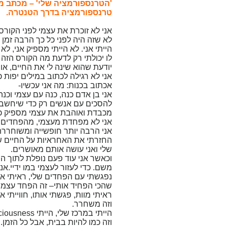
'הטרנספורמציה שלי' – מכתב 
טרנספורמציה בדרך הטנטרה.
אני לא זוכרת את עצמי לפני הקו
לא שזה היה לפני כל כך הרבה זמן
הייתי אני. לא הייתי מספיק אני, ל
לו יכולתי רק לדעת מה הקורס הזה י
יודעת שהוא שינה לי את החיים, או,
אני לא רגילה לכתוב במילים יפות 
אכתוב בכנות: מה אני עכשיו-
אני בן אדם כנה, כנה עם עצמי וכ
להסכים עם אנשים רק כדי שיחשבו ש
מכבדת ואוהבת את עצמי מספיק כדי
אני לא מפחדת מעצמי, מהפחדים של
אני הרבה יותר חופשייה ומשוחרר
החזרתי את האחראיות על החיים שלי 
שלי ואני עושה אותם מאושרים.
וכאשר אני עוד פעם נופלת לתוך הב
משם. כדי לעזור לעצמי במו ידיי.אנ
נפגשתי עם הפחדים שלי, ראיתי א
שהכי הפחיד אותי– זה הפחד עצמו.
ראיתי מוות, פגשתי אותו, חווייתי 
וזה משחרר.
הייתי במרכז שלי, הייתי Consciousness, הייתי אפס, הייתי כלום- שקט. הייתי עצמי.
וזה כמו להיות בבית, אבל כל הזמן. 