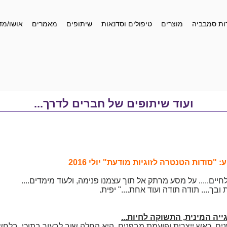
ות סמבביה
מוצרים
טיפולים וסדנאות
שיתופים
מאמרים
אושו/מד
ועוד שיתופים של חברים לדרך...
סודות הטנטרה לזוגיות מודעת" יולי 2016
ים..... על מסע מרתק אל תוך עצמנו פנימה, ולעוד מימדים....
ך.... תודה תודה ועוד אחת...." יפית.
ייה המינית, התשוקה לחיות...
ים, כאש ייצרית ופועמת מבפנים, היא החלה שוב לבעור בתוכי. בלחש