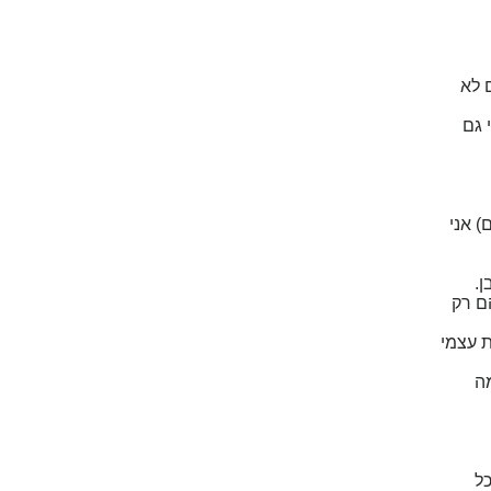
 לא
 גם
) אני
.
הם רק
ת עצמי
ה
כל