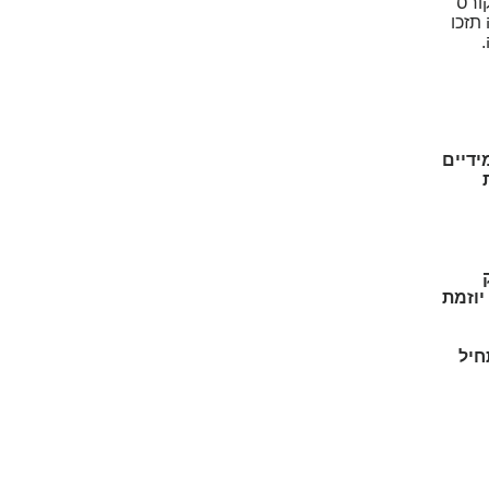
קורס
תזכו
ידיים
יוזמת
חיל