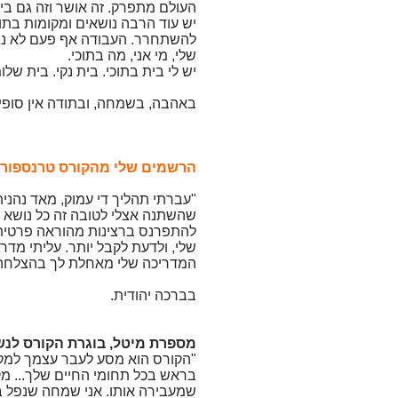
העולם מתפרק. זה אושר וזה גם ביט
יש עוד הרבה נושאים ומקומות בתו
להשתחרר. העבודה אף פעם לא נגמ
שלי, מי אני, מה בתוכי.
יש לי בית בתוכי. בית נקי. בית של
באהבה, בשמחה, ובתודה אין סופי
הרשמים שלי מהקורס טרנספורמ
"עברתי תהליך די עמוק, מאד נהני
שהשתנה אצלי לטובה זה כל נושא ה
להתפרנס ברצינות מהוראה פרטית.
שלי, ולדעת לקבל יותר. עליתי מדר
המדריכה שלי מאחלת לך בהצלחה 
בברכה יהודית.
מספרת מיטל, בוגרת הקורס לנ
"הקורס הוא מסע לעבר עצמך למקו
בראש בכל תחומי החיים שלך... מקו
שמעבירה אותו. אני שמחה שנפל ב