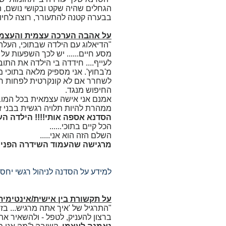
הגחלים שהיה שקט ובקושי נושם, ה
בבערה קטנה להתעורר, רוצה לחיות
על אהבה הערכה עצמית והעצמ
"הדיאלוג עם הילדה שבתוכי, העלה 
לעייף.... חידדה בי הילדה את הת
מ'בחוץ'. אני מספיק מלאה בתוכי מ
לשחרר אם לא קונקרטית לפחות רג
החיפוש מנגד.
אמנם אני אישה עצמאית בכל המובני
ממהרת להיות תלויה רגשית בבני זוג
הסדנא אספה אותי!!!! הילדה העצ
הכל קיים בתוכי......
השלם הזה הוא אני.....
מרגישה שהעמוד השידרה הפנימי 
למידע על הסדנה לניהול רגשי יחסים
על תקשורת בין אישית/אינטימית
"התרגיל של 'איך אתה מרגיש... בז
ברצון להעניק, לטפל - ולהשאיר את