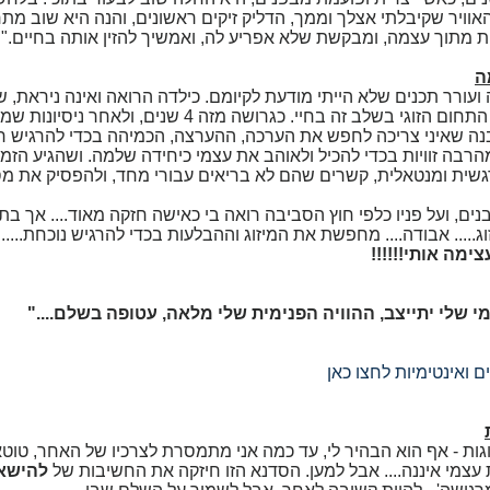
אוויר שקיבלתי אצלך וממך, הדליק זיקים ראשונים, והנה היא שוב מת
 מתוך עצמה, ומבקשת שלא אפריע לה, ואמשיך להזין אותה בחיים."
ה
ועורר תכנים שלא הייתי מודעת לקיומם. כילדה הרואה ואינה ניראת, 
מסע חיים...... יש לכך השפעות על התחום הזוגי בשלב זה בחיי. כגרושה מזה 4 שנים, ו
ובנה שאיני צריכה לחפש את הערכה, ההערצה, הכמיהה בכדי להרגיש ר
הרבה זוויות בכדי להכיל ולאוהב את עצמי כיחידה שלמה. ושהגיע הזמן
שית ומנטאלית, קשרים שהם לא בריאים עבורי מחד, ולהפסיק את מ
ם, ועל פניו כלפי חוץ הסביבה רואה בי כאישה חזקה מאוד.... אך בתוכ
..... אבודה.... מחפשת את המיזוג וההבלעות בכדי להרגיש נוכחת.....
ימה אותי!!!!!!
שלי יתייצב, ההוויה הפנימית שלי מלאה, עטופה בשלם...."
 ואינטימיות לחצו כאן
וגות - אף הוא הבהיר לי, עד כמה אני מתמסרת לצרכיו של האחר, טוט
 עצמי איננה.... אבל למען. הסדנא הזו חיזקה את החשיבות של
להישא