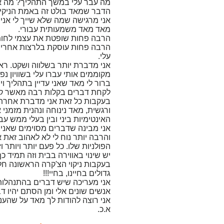
מה עבר עלי במשך התהליך? מה אנ
הדבר שמאד בולט זה באמת הניקיון 
אני מרגישה שמה שלא שייך לי אני 
מאד מאד משמעותית עבורי.
הרבה פחות שופטת את עצמי לחומ
הרבה פחות עוסקת בלרצות אחרים 
עלי.
אני מדברת יותר בשלווה ושקט. רא
מקוממים אותי עברו עלי בשוויון נ
ברור לי מאד שאני עדיין בתהליך ו
לקחת דברים בקלות רבה מאשר קו
בעקבות כל זאת אני מדברת אחרת 
ורגשית, מאד נינוחה ונהנית מזמני 
האינטימיות ביני ובין בעלי ממש 
אני מבינה שדברים מסוימים שאני
והרבה יותר נוח לי לא לאהוב זאת א
הפולניות שלו. כל פעם יותר ויותר 
יש שינוי באווירה בבית וזה תמיד 
בעקבות ניקוי הצ'קרה הראשונה חלו
גדולים בחיינו, בחיי!!!
אני מעריכה שיש דברים בהתנהלות 
אנשים שונים אלי ומן הסתם יהיו ד
אני רוצה להודות לך מאד על שהענקת
א.כ.