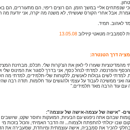
חון.
כי שנפתחים אליי במשך הזמן. הם רוצים ריפוי, הם מתעוררים, הם בא
רת. אבל אחרי הקורס שעשיתי, לא משנה מה יקרה, אני יודעת מה 
ומד לאהוב. תמיד.
ת לסמבביה מטאטי קיזילוב
1
3.05.08
ציה דרך הטנטרה:
תי מהמדיטציות שעזרו לי לאזן את הצ'קרות שלי. תכלס, מבחינת המצי
כסף והפרנסה. למדתי לנהל כסף, אני בדרך לסגור את המינוס שלי ו
 למדתי לשים גבולות לאנשים, ללקוחות שלי-תלמידים, למדתי מה הע
גה ואני ממשיכה לעבוד על עצמי ולהגשים עוד חלומות. תודה רבה שהי
עם עוד הרבה מאד תלמידים."
שים- "אישה של עצמה-אישה של עוצמה":
מות שבהם אתה ניפגש עם הבעיות, המועקות וחוסר שקט, שיושבים 
ם שבו יכולתי להתפתח ולצמוח... זה הדבר האמיתי, והכול בזכות מי
חלקי להכיר את סמבביה, אישה עוצמתית ומיוחדת, שמעבירה את הד