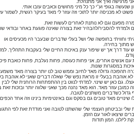
י מרגישה ואיך אני מתנהלת.
שנעשה בגופי וע"י כך כל מיני מחושים וכאבים עזבו אותי.
פשוט לא מכניסה יותר לתוכי וזה עוזר לי מאד בעיקר רגשית, לשמור על
רה מפעם וגם לא נותנת לאחרים לעשות זאת.
ולמדתי להסביר/להבהיר זאת בצורה שאינה פוגעת באחר ובודאי שו
יתי וחוויתי בחופשה שלי ושל בעלי שדברים שבעבר היו מכעיסים או
פש מתוך בחירה.
יש עוד דרך אך יש שיפור ענק באיכות החיים שלי בעקבות התהליך. למד
דם.
עם אנשים אחרים, אני פחות כעוסה, פחות נעלבת, פחות כואבת פיס
איכות במסגרות שונות.
עברה תהפוכה גדולה מאד לחיוב וממש טוב לנו יותר בצורה מאד משמעו
 לא אוהבת בבעלי זו מראת נפש שלי שאלה דברים שאני לא אוהבת בע
צלו. גם כאן יש שינוי. למדתי לנווט בין ההתפתחות הרוחנית שלי לבין
וזה כמובן עוזר מאד. הוא מאד נהנה מכך שאני שלווה יותר ובזכות זאת
כף גדול כשדברים משתנים לטובה.
 שינויים מאד טובים גם בסקס וגם באינטימיות בינינו וזה אחד הכפים 
שלי ובביטחון העצמי שלי שהשתנו לטובה ואני מודדת זאת לפי התגוב
ברים שיצאו לאור עם הזמן.
 לי/לנו. המון תודות