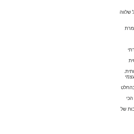
 שלווה
מרת
תי
ית
תית.
צמי
 בהחלט
הכי
ות של