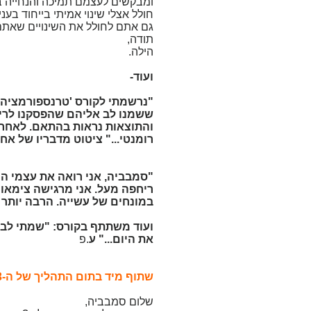
ומבקשים לעצמם תמיכה והנחייה בכ
חולל אצלי שינוי אמיתי בייחוד בענ
גם אתם לחולל את השינויים שאת
תודה,
הילה.
ועוד-
"נרשמתי לקורס 'טרנספורמציה ב
ששמנו לב אליהם שהפסקנו לריב
והתוצאות נראות בהתאם. לאחר 
רומנטי..." ציטוט מדבריו של א
"סמבביה, אני רואה את עצמי ה
ריחפה מעל. אני מרגישה צימאון
במונחים של עשייה. הרבה יותר ס
ועוד משתתף בקורס: "שמתי לב 
את היום..." ע
.פ
שתוף מיד בתום התהליך של ה-3 חודשים
שלום סמבביה,