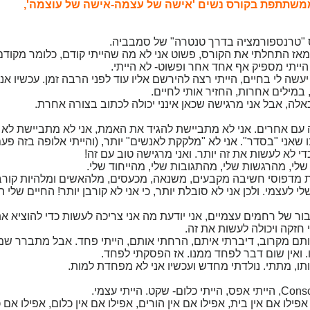
ממשתתפת בקורס נשים 'אישה של עצמה-אישה של עוצמה',
רס "טרנספורמציה בדרך טנטרה" של סמבביה.
 מאז התחלתי את הקורס, פשוט אני לא מה שהייתי קודם, כלומר מקודם
א הייתי מספיק אף אחד אחר ופשוט- לא הייתי.
עשה לי בחיים, הייתי רצה להירשם אליו עוד לפני הרבה זמן. עכשיו אני
 במילים אחרות, החזיר אותי לחיים.
כאלה, אבל אני מרגישה שכאן אינני יכולה לכתוב בצורה אחרת.
נה עם אחרים. אני לא מתביישת להגיד את האמת, אני לא מתביישת לא
אני "בסדר". אני לא "מלקקת לאנשים" יותר, (והייתי אלופה בזה פעם
 לא לעשות את זה יותר. ואני מרגישה טוב עם זה!
י, מהרגשות שלי, מהתגובות שלי, מהייחוד שלי.
ת מדפוסי חשיבה מקבעים, משנאה, מכעסים, מלהאשים ומלהיות קורבן
לעצמי. ולכן אני לא סובלת יותר, כי אני לא קורבן יותר! החיים שלי 
ור של רחמים עצמיים, אני יודעת מה אני צריכה לעשות כדי להוציא א
י חזקה ויכולה לעשות את זה.
ותם מקרוב, דיברתי איתם, הרחתי אותם, הייתי פחד. אבל מתברר שמ
 ואין שום דבר לפחד ממנו. אז הפסקתי לפחד.
אותו, מתתי. נולדתי מחדש ועכשיו אני לא מפחדת למות.
אפילו אם אין בית, אפילו אם אין הורים, אפילו אם אין כלום, אפילו אם 