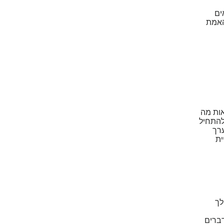
ים
האמת
אות מה
להתחיל
רך
ית
לך
ברים