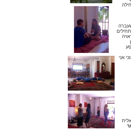
חילה
שעברה
לאחר ניסיונות שמתחילים
אויה
סע
י אני
אלית
ר