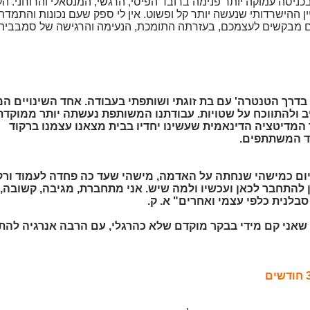
ניסה עמוקה יותר פנימה ברובד הפיסי, הרגשי, המנטאלי והרוחני. ה
יין ההישרדותי שנעשה יותר קל ופשוט. אין לי ספק שעם נכונות והתמדה 
ם מבקשים לעצמכם, בעזרתה התומכת, הנעימה והרגישה של סמבביה.
דרך הטנטרה' עם בת זוגתי ושותפתי בעבודה. אחד השינויים המ
 ולהתווכח על שטויות. עבודתנו המשותפת נעשתה יותר ממוקדת
המדיטציה הדינאמית שעשינו יחדיו בבית מצאנו עצמנו ברקוד
חד המשתתפים.
יום כמישהי שנחתה על האדמה, מישהי שעד כה פחדה לעמוד ורק
 להתחבר לכאן ועכשיו ולמה שיש. אני מתחברת, מגיבה, קשובה, 
בלנית כלפי עצמי ואחרים" א. ק.
שאני קם מידי בבקר מוקדם שלא כהרגלי, עם הרבה אנרגיה להת