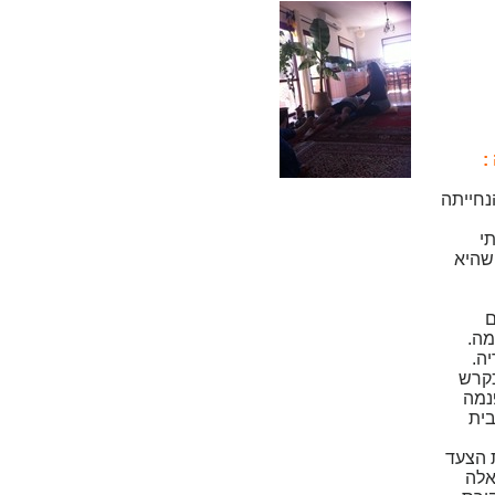
:
נחייתה
י
שהיא
ם
מה.
ה.
כקרש
נמה
בית
 הצעד
אלה