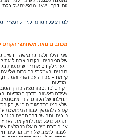
נאמנה לעצמי,
קשובה ל'מה אני מ
זוהי דרך - שאני מרגישה שקיבלתי 
למידע על הסדנה לניהול רגשי יחסים
מכתבים מאת משתתפי הקורס לה
שמי הילה ולפני כחמישה חדשים ס
של סמבביה, ובקרוב אתחיל את קור
הגעתי לקורס אחרי השתתפות בקור
רוחנית והעמקתי בהיכרות שלי עם 
קיימת – עבודה עם הגוף והמיניות
ומודעות.
הקורס 'טרנספורמציה בדרך הטנטר
צעידה ראשונה בדרך המודעות והר
תחילתו של הקורס הינה אינטנסיבית
שלא כמו בסדנאות סופ"ש, הקורס
קפיצה להמשך עבודה ממושכת ע"י
טובים יותר של דרך החיים הטנטרית,
ותרגולים על מנת לחזק את האחיזה
אני כותבת מילים אלו כהמלצה איש
ולעבור למצב של חיים מודעים, ח