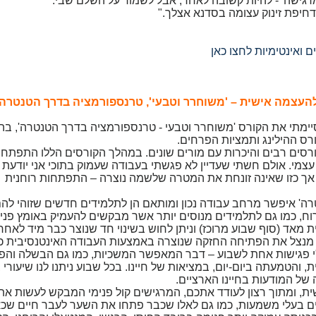
רגישה' - להיות קשובה לאחר, אבל לשמור על השלם שבי.
דחיפת זינוק עצומה בסדנא אצלך."
 ואינטימיות לחצו כאן
עצמה אישית – 'משוחרר וטבעי', טרנספורמציה בדרך הטנטרה 
יימתי את הקורס 'משוחרר וטבעי - טרנספורמציה בדרך הטנטרה', בה
ס ההילינג ותמציות הפרחים.
סים רבים והיכרות עם מורים שונים. במהלך הקורסים הללו התפתחת
עצמי. אולם חשתי שעדיין לא פגשתי בעבודה שעמוק בתוכי אני יודעת 
, אך כזו שאינה זונחת את המטרה שלשמה נוצרה – התפתחות רוחנית
ה' איפשר מרחב עבודה נכון ומותאם הן לתלמידים חדשים שזוהי לה
וח, כמו גם לתלמידים מנוסים יותר אשר מבקשים להעמיק באומץ פני
 מאד (סוף שבוע מרוכז) וניתן לחוש בשינוי חד שנוצר כבר מיד לאחרי
 מנצל את הפתיחה החזקה שנוצרה באמצעות העבודה האינטנסיבית 
 פגישות אחת לשבוע – דבר המאפשר המשכיות, כמו גם הבשלה והפ
 והטמעתה ביום-יום, במציאות של חיינו. בכל שבוע ניתנו לנו שיעורי 
 של המודעות בחיינו הארציים.
ית, ומתוך רצון לעודד אתכם, המרגישים קול פנימי המבקש לעשות את
יים בעלי משמעות, כמו גם לאלו שכבר פתחו את השער לעבר חיים שכ