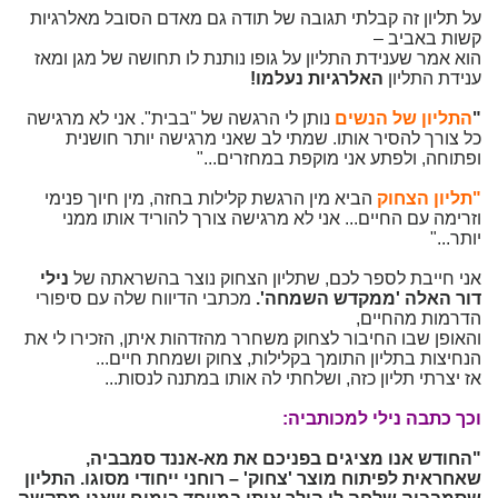
על תליון זה קבלתי תגובה של תודה גם מאדם הסובל מאלרגיות
קשות באביב –
הוא אמר שענידת התליון על גופו נותנת לו תחושה של מגן ומאז
ענידת התליון
האלרגיות נעלמו!
"
התליון של הנשים
נותן לי הרגשה של "בבית". אני לא מרגישה
כל צורך להסיר אותו. שמתי לב שאני מרגישה יותר חושנית
ופתוחה, ולפתע אני מוקפת במחזרים..."
"תליון הצחוק
הביא מין הרגשת קלילות בחזה, מין חיוך פנימי
וזרימה עם החיים... אני לא מרגישה צורך להוריד אותו ממני
יותר..."
אני חייבת לספר לכם, שתליון הצחוק נוצר בהשראתה של
נילי
דור האלה 'ממקדש השמחה'.
מכתבי הדיווח שלה עם סיפורי
הדרמות מהחיים,
והאופן שבו החיבור לצחוק משחרר מהזדהות איתן, הזכירו לי את
הנחיצות בתליון התומך בקלילות, צחוק ושמחת חיים...
אז יצרתי תליון כזה, ושלחתי לה אותו במתנה לנסות...
וכך כתבה נילי למכותביה:
"החודש אנו מציגים בפניכם את מא-אננד סמבביה,
שאחראית לפיתוח מוצר 'צחוק' – רוחני ייחודי מסוגו. התליון