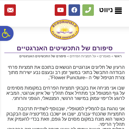
לתפריט
לתוכן
לתפריט
אתר
המרכזי
נגישות
ניווט
פ
סיפורם של התכשיטים האנרגטיים
סר
ראשי
>
מאמרים
>
על תמציות הפרחים
>
סיפורם של התכשיטים האנרגטיים
נג
הרעיון של תליונים אנרגטיים הנושאים בתוכם את תמציות פרחי
הבודהה התבשל בתוכי במשך זמן רב ובעצם נבע ישירות מתוך
צורת הטיפול שלי ה –Flower Puncture'',
שבו אני מניחה את בקבוקי תמציות הפרחים במקומות מסוימים
על גוף המטופל וכך מתחיל אצלו תהליך של איזון אנרגטי, המביא
לרוגע ולריפוי עמוק במישור הרגשי, המנטאלי, הגופני והרוחני.
אני נוהגת גם להמליץ למטופליי, שבנוסף לשתיית תרכובת
התמציות שהכנתי עבורם, ישבו או ישכבו במדיטציה עם הבקבוק
כאשר הוא מונח במקום מסוים על גופם, וזאת בכדי להעמיק את
תהליך הריפוי.