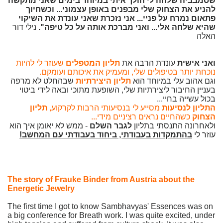
שסמבביה שלחה לי הולך איתי במיוחד בימים שאני מתקשה
להניע את הצחוק שלי מבפנים באופן עצמוני... וכשחיוך
פתאום נמרח על פניי... אני נזכרת שאני עונדת את השיקוי
שהיא שלחה אלי... ואני מברכת אותה על כל טיפה".
נילי דור
האלה
ואני אישית
עונדת הרבה את
תליון המטפלים
שעוזר לי להיות
נוכחת יותר בטיפולים שלי, ומעמיק את איכותם ועומקם.
וגם אהוב עלי במיוחד הוא
תליון היצירתיות
שבהחלט לא מרפה
בעניין החיבור ליצירתיות שלי, השופעת מתוכי ובאה לידי ביטוי
בכול עשייה בחיי...
התליון לנסיעות
מסייע לי בנסיעותי הרבות לקרקוע,
תליון
הצחוק
כשהחיים נראים רציניים מידי...
ולאחרונה התנסתי בתליון
לגבר השלם
- ממש לא יאומן איך הוא
עוזר לי
בהתמקדות בעבודתי, ביחוד בעבודתי עם המחשב!
The story of Frauke Binder from Austria about the
Energetic Jewelry
The first time I got to know Sambhavyas' Essences was on
a big conference for Breath work. I was quite excited, under