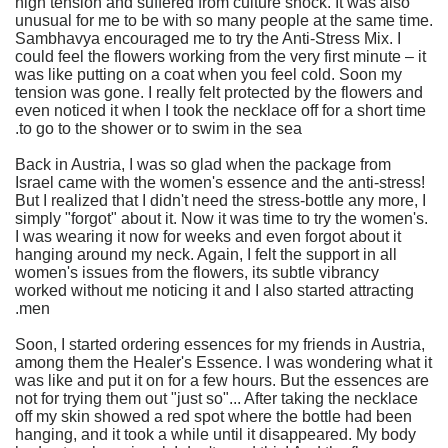
high tension and suffered from culture shock. It was also
unusual for me to be with so many people at the same time.
Sambhavya encouraged me to try the Anti-Stress Mix. I
could feel the flowers working from the very first minute – it
was like putting on a coat when you feel cold. Soon my
tension was gone. I really felt protected by the flowers and
even noticed it when I took the necklace off for a short time
to go to the shower or to swim in the sea.
Back in Austria, I was so glad when the package from
Israel came with the women's essence and the anti-stress!
But I realized that I didn't need the stress-bottle any more, I
simply "forgot" about it. Now it was time to try the women's.
I was wearing it now for weeks and even forgot about it
hanging around my neck. Again, I felt the support in all
women's issues from the flowers, its subtle vibrancy
worked without me noticing it and I also started attracting
men.
Soon, I started ordering essences for my friends in Austria,
among them the Healer's Essence. I was wondering what it
was like and put it on for a few hours. But the essences are
not for trying them out "just so"... After taking the necklace
off my skin showed a red spot where the bottle had been
hanging, and it took a while until it disappeared. My body