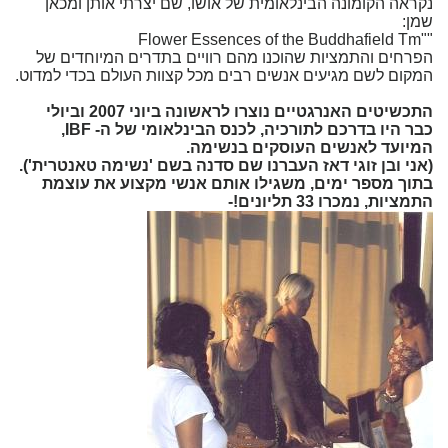
נקראה הקומונה הבינלאומית של אושו, שם יצרתי אותן ומכאן
שמן:
""Flower Essences of the Buddhafield Tm
הפרחים והתמציות שהוכנו מהם רוויים בתדרים המיוחדים של
המקום לשם מגיעים אנשים רבים מכל קצוות העולם בכדי למדוט.
התכשיטים האנרגטיים נוצרו לראשונה ביוני 2007 וביולי
כבר היו בדרכם לתורכיה, לכנס הבינלאומי של ה- IBF,
המיועד לאנשים העוסקים בנשימה.
(אני ובן זוגי דאז העברנו שם סדנה בשם 'נשימה טאנטרית').
בתוך מספר ימים, משגילו אותם אנשי מקצוע את עוצמת
התמציות,
נמכרו 33 תליונים!-