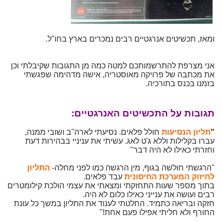
ומאז, תכשיטים אנרגטיים רבים נמכרים בארץ בחו"ל.
אני מצרפת להתרשמותכם למטה כמה מן התגובות שקיבלתי וכן
את מכתבה של פרויקה מאוסטריה, אישה מדהימה שפגשתי
בזמנו בכנס בתורכיה.
תגובות על התכשיטים האנרגטיים:
"
תליון הנסיעות
חולל פלאים. נסיעתי לארה"ב ושובי ממנה,
עברו בקלילות וללא ג'ט לאג. עשיתי את עניניי בבהירות דעת
וחזרתי כאילו לא היה דבר"
"הרגשתי חולשה בגוף, מין הרגשה כמו לפני מחלה-
התליון
לחיזוק המערכת החיסונית
עבד פלאים.
בתוך מספר שעות התחזקתי ומצאתי את עצמי הולכת קילומטרים
רבים ועושה את ענייני כאילו כלום לא היה.
חזקה ובריאה כתמיד. החלטתי לענוד את התליון במשך כל עונת
החורף ולא חליתי אפילו פעם אחת!"