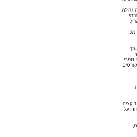
כתבה גדולה
מדיטציה נמצאת מעבר לפסיכולוגיה?". בשנים 1990-1988 חזרתי
רץ.
ולאחר מכן
.כך
י
 ספרי
ר קורסים
ת
דיקציה
רו על
,