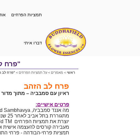
תמציות הפרחים
אוד
דברו איתי
"פרח לב
ראשי
>
מאמרים
>
על תמציות הפרחים
>
"פרח לב הז
פרח לב הזהב
ראיון עם סמבביה – מתוך מדור ט
פרטים אישיים:
מה אננד סמבביה, Ma Anand Sambhavya
מתגוררת בתל אביב לאחר 25 שנות לימוד והדרכה בחו"ל (תלמידתו של אושו מאז 1980).
יוצרת את תמציות הפרחים Flower Essence of the Buddhafield TM
מעבירה קורסים להעצמה אישית ו
תמציות פרחי-הבודהה - פרחי התוד