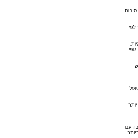
ה סיבות
לפי
ות.
גופי
י
ופל
יותר
בה עם
יותר