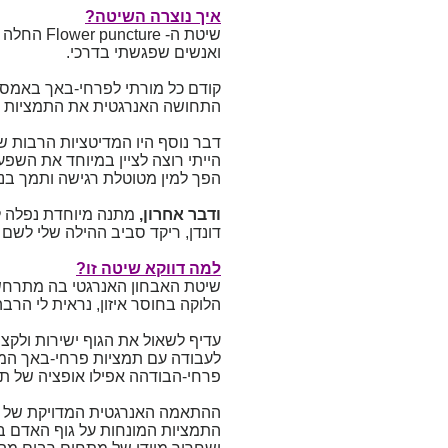
איך נוצרה השיטה?
שיטת ה- 
ואנשים שפגשתי בדרכי.
קודם כל מורתי לפרחי-באך באמסט
התחושה האנרגטית את התמציות ה
דבר נוסף היו המדיטציות הרבות שה
הייתי רוצה לציין במיוחד את השפע
הפך למין מטוטלת רגישה ותמך בני
ודבר אחרון,
מתנה מיוחדת נפלה ל
דונדן, ריקד סביב ההילה שלי לשם ב
למה דווקא שיטה זו?
שיטת האבחון האנרגטי בה מתרחשת
הלוקה בחוסר איזון, נראית לי הר
עדיף לשאול את הגוף ישירות ולקצר
לעבודה עם תמציות פרחי-באך המטפ
פרחי-הבודהה אפילו אופציה של תש
ההתאמה האנרגטית המדויקת של הת
התמציות המונחות על גוף האדם בנ