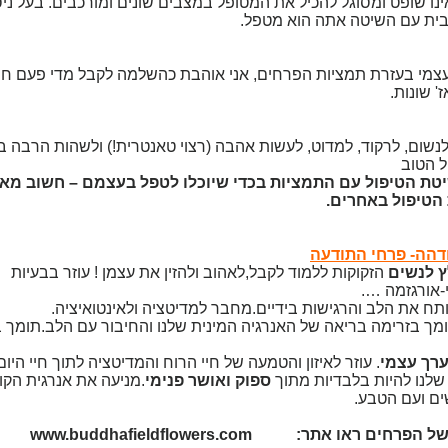
ינו שופט ומסוגל להכיל את המטופל במצבים שונים ומורכבים. בעל ניסי
בבית עם השיטה אתה הוא מטפל.
 לעצמי בעזרת תמציות הפרחים, אני אוהבת כהשלמה לקבל מדי פעם חיז
' שונות.
 לנשום, לרקוד, למדוט, לעשות אהבה (רצוי טאנטרית!) ולשהות הרבה ב
 הטוב
ת הטיפול עם התמציות בכדי שיוכלו לטפל בעצמם – חשוב מאוד
הטיפול באחרים.
דהה- פרחי התודעה
 לנשים
הזקוקות ללמוד לקבל,לאהוב ולהזין את עצמן ! עוזר בבעיות
י-אורגזמה ….
תח את הלב והרגישות בידיים.מחבר למדיטציה ולאינטואיציה.
מך בזרימה בריאה של האנרגיה המינית שלנו והחיבור עם הלב.תומך 
רך עצמי
. עוזר לאיזון והטמעה של חיי הרוח והמדיטציה לתוך חיי היום 
שלנו להיות בלבדיות מתוך
ספוק ואושר פנימי
.מניעה את אנרגית הקונ
ים ועם הטבע.
לאינפורמציה מורחבת ותמונות של הפרחים ראו אתר: www.buddhafieldflowers.com