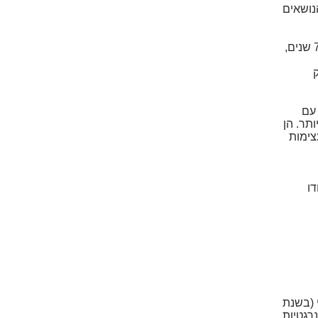
לו מאירות את הנושאים
את 33 תמציות פרחי-הבודהה - פרחי התודעה, יצרתי תוך כדי תקשור עם הטבע, בשנות ה-90, במשך כ-7 שנים,
עם
תר. הן
צימות
דו
נה בה התגוררתי (בשנת
נרגטיות