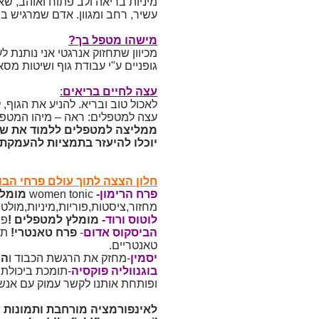
מיניות בריאה ולב פתוח ואוהב, שא
עשיר, רחב ומגוון. אדם שמרגיש 
מישהו מטפל בך?
מכיוון שתחזוק אנרגטי אני נותנת
גופניים ע"י עבודת גוף ושיטות מסאז
עצה לחיים בריאים
:
לאכול טוב ובריא. להניע את הגוף,
עצה למטפלים: ראה – מיהו המטפל
ממליצה למטפלים ללמוד את שיט
יוכלו להיעזר בתמציות להעמקת 
חלון הצצה לתוך עולם פרחי הבו
פרח הרימון-
women tonic
מומלץ
מחזור,ציסטות,פוריות,מיניות,מולט
לוטוס ורוד
-
מומלץ למטפלים !
פו
הביסקוס אדום
-
פרח טאנטרי!
תו
טאנטריים.
יסמין
-מחזק את הרגשת הכבוד ו
הע
בוגנווליה פוקסיה
-תומכת ביכולת 
ופותחת אותנו לקשר עמוק עם אנש