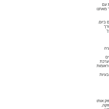
 עם
ך מאתנו
 ביום.
רך
ך
יה
ים
ערכת
ראומות
בעיות
זק אותו
ה וחזקה,