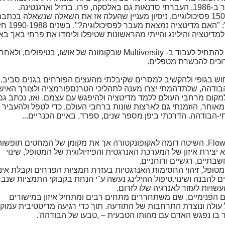
עם תמציות פרחי באך. יותר מאוחר ב-1986, העברתי סדנאות גם באלסקה, פרו, ברזיל וארגנטינה.
בבואנוס-איירס טיפלתי ולימדתי כ-150 פסיכולוגיים, ניסיון מעניין שהעלה אז את השאלה שנשאלה ב
בעיתון העידן החדש “Uno Mismo”: "האם 
מדיטציה והילינג והייתי מהראשונות שטיפלו ולימדו את פרחי באך בא
ב-1990 חזרתי להודו, שם הוזמנתי להתחיל לעבוד ב- Multiversity שבקומונה של אושו, בטיפולים, 
רוכים להכשרת מטפלים.
לחוש בגופי ולהקשיב למסרים שקיבלתי מהעצים הפורחים בגנים סביב..
בודהה, שלתדהמתי יצרו מענה לתהליכי הטרנספורמציה ולצורך האיש
למקום מרחבי העולם ללמד מדיטציה ולהיפגש עם עצמם. ואז, נכתב גם
Communion with”. יותר מאוחר, הוזמנתי גם לארצות שונות ברחבי העולם, כדי לטפל ולהעבי
הבודהה. הדרכתי ביפן מספר שנים, ספרד, באיים הכנריים...
שיטת הטיפול נקראת Flower puncture. השיטה דומה לאקופונקטורה אך את מקומן של המחטים תופשו
יצירת איזון של המערכת האנרגטית והפיזיולוגית של המטופל, שינוי
בתיים, רגשיים ורוחניים.
מטופל, זיהוי החסימות האנרגטיות בעזרת תמציות הפרחים וקבלת אינ
ם להבנה ושינוי.טיפול ההילינג נעשה ע"י הנחת בקבוקי התמציות שנבח
ויות לעזור לאנרגיה שלו לזרום.
ם הפנימיים, שם משתחררים מתחים רבים ומתחיל איזון במישורים
ולה ונוצרת התרחבות של התודעה. תוך כדי רגיעה מדיטטיבית עמוקה
ו נפגש האדם עם מהותו הטבעית – ,טבעו של הבודהה'.