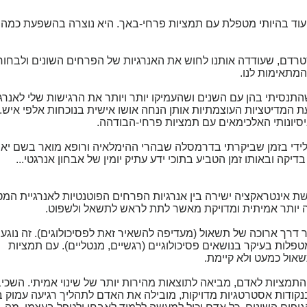
Flower puncture החלה עוד בהיותי מטפלת עם תמציות פרחי-באך. היא נוצרה בהשפעת כמ
רדם, שעודדה אותנו לחוש את האנרגיות של הפרחים השונים ולבחור 
מתאימות לנו.
תנסיתי בהן עם השנים ושהעמיקו יותר ויותר את הרגישות שלי לאנרגי
ת המדיטציות העוצמתיות אותן הנחה אושו אישית בנוכחות אלפי איש. 
סיונותי האלכימאים עם תמציות פרחי-הבודהה.
ידי בזמן שביקרתי בדרמסלה שבהרי ההימלאיה ורופא מואר בשם יאש
דיקה ובאותו זמן הטביע בתוכי ידע עתיק יומין של אבחון אנרגטי...
 אינטראקציה ישירה בין אנרגיות הפרחים הפוטנטיות לאנרגיית המט
בה יותר אמיתית ומדויקת מאשר לתת לראש לתשאל ולשפוט.
 דרך ארוכה של תשאול (מעדיפה להשאיר זאת לפסיכולוגים). זה נוגע 
לות בעיקר בנושאים פסיכולוגיים (רגשיים, מנטליים). עם תמציות
אול כמעט ולא קיימת.
מציות לאדם, מביאה לתוצאות מהירות יותר של שינוי אמיתי. השכי
קודות אסטרטגיות מדויקות, מובילה את האדם לתהליך רגיעה עמוק ב