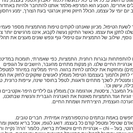
ופים השונים. כל אדם יכול למעשה ללמוד לאבחן ולטפל בעצמו, מה
ים אחרים!. הטבע הוא המרפא-מלמד אותנו להתחבר ולהיות באחדות
ום יומי על עצמנו, הכולל חיזוק ואיזון אנרגטי בעת הצורך, ימנע ויחסו
שעת הטיפול, מכיוון שאנחנו לוקחים טיפות מהתמציות מספר פעמים
נו לתקן את עצמו. כאשר התיקון נעשה לקבוע, איננו מרגישים יותר צו
נוסף, שילוב של התמציות עם טיפולי גוף ונפש שונים מעצים את תהלי
להתפתחות ובגרות רוחנית. התמציות, כפי שאמרתי, תומכות במדיטצ
 אנרגיית החיים שלנו. הן מנקות מתחים מהעבר, היושבים על הגופים
ים) ומחזקות את יכולתנו לחיות בהווה. הייתי ממליצה במיוחד למטפל
י לחזק ולתמוך בעצמם! הטיפול מומלץ לאנשים שזקוקים לחזק את המ
ומנטלית, לשכך מתחים ודאגות, לטפל בחוסר שינה, עייפות כרונית, ט
ה, עישון וכו'.
 גיל המעבר, ציסטות, אורגזמה וכו').מומלץ גם לילדים היפר-אקטיביים ו
 זוגיות ועוד.התמציות מאזנות את האנרגיה הגברית והנשית שבתוכנו,
רכה העצמית, היצירתיות ושמחת החיים.
חפשים באמת ובתמים טרנספורמציה אמיתית. חברים טובים.
דם שטיפל ומטפל קודם כל בעצמו. דואג לגופו, אוכל בריא ומאוזן ומח
ע"י הנעה גופנית. שומר על איזון אנרגטי, בעל – chi – אנרגיית חיים וויטאלית בריאה, כלומר 'הרה' נקיי