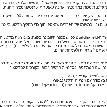
מטפלת בשיטת הילינג עם תמציות פרחי-הבודהה הנקראת Flower puncture. תמציות א
 שלנו, תומכות במדיטציה, אהבה טאנטרית וטרנספורמציה רוחנית.
ו בפונה, הודו.
יים (הוויברציות) של הפרחים שנאספו תוך כדי תהליך מדיטטיבי עמוק
ל ה-
Buddhafield
כפי שמכונה הקומונה בפונה. באמצעות מדיטציה 
 את הגופים האנרגטיים שלנו בוויברציות חיוביות של מודעות גבוהה יו
השונים, מאזנות כל אחד ממרכזי האנרגיה שלנו (הצ'אקרות) ובכך מע
 אותנו ליצירתיות ולשמחת החיים.
ונה באמסטרדם עם תמציות פרחי באך. באותה שנה הגעתי גם לראשונה להו
פונה. שם השתתפתי בסדנאות תרפיה רבות ובקורסים למדיטציה.
חיצות קוריאני (ב-L.A. )
בודה עם אנרגיה והילינג (באורגון)
 (בקליפורניה), היפנוזה (בהודו) ורייקי (בהודו).
ניסיונותיי הראשונים בטיפול עם תמציות פרחי באך קרו באמסטרדם עם 80 אנשי הקומו
 הראשונה בחיי בה שילבתי מדיטציות אקטיביות שונות, הילינג ועבודה א