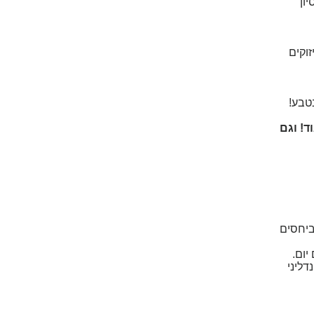
ון
וקים
טבע!
! וגם
ביחסים
יום.
דליני