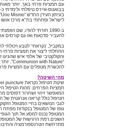
לישראל ופתחתי בת"א מרכז אושו ל
להעביר סדנאות ואז גם קורסים א
במקביל, 'נקראתי' לטבע ויכולתי 
התחלתי ליצור את תמציות פרחי-ה
והקולקטיבי של אלפי איש שהגיעו 
“ Nature
להכשרת מטפלים עם תמציות פרחי-
מהי השיטה?
תמציות הפרחים. מהות הטיפול היא 
המאפשר זיהוי ושחרור דפוסים מחש
הטיפול כולל קריאה אנרגטית של ה
לגבי הנושאים בחיי המטופל הזקוקי
גופו של המטופל בנקודות מפתח העש
המטופל נכנס למסע אל תוך הגופי
השונים.רמת הרגישות של המטופל ע
מתרחשת הטרנספורמציה והחיבור ב