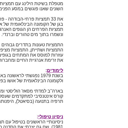
השונים שאנו פוגשים במסע הפנימי
בגן של הקומונה הבינלאומית של אוש
תמציות הפרחים הן הגופים האנרגט
ונשמרו בתוך מים טהורים וברנדי.
התמציות טעונות בתדרים גבוהים ש
התמציות ושתייתן, התמציות מציפות
עוזרות למוסס את המתחים בגופים 
את זרימת אנרגיית החיים ומחברות
לימודים
:
בשנת 1979 נפגשתי לראש
ולקומונה הבינלאומית של אושו ב
בארה"ב למדתי מסאז' הוליסטי ומסאז' ל
קורס אינטנסיבי למתקדמים שעסק בע
תרפיה בתנועה (בסיאטל), היפנותרפיה
ניסיון טיפולי
:
1981). שם גם יצרתי את הסדנה