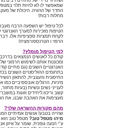
ושחרור מיידי של מתחים רבים מהג
שמאפשר לו לא להיות תלוי במטפל
התדר של ההוויה. היכולת של מעקב י
מחלות רבות!
לכל טיפול יש השפעה הרבה מעבר ל
הטיפות מזכירות למערך האנרגטי של
לקחת תמציות ספציפיות אלו. דבר 
הרפוי ו הטרנספורמציה!
למי הטיפול מומלץ?
קודם כל לאנשים הנמצאים בדרכם 
ומכוננות אותנו לשימוש הרמוני של
האנרגטיים השונים (גם מחיים קודמ
בתחומים ההוליסטיים השונים בכד
החיסונית והעצבית, להתאזן רגשית 
מיניות, הרגלים אובססיביים כמו אכיל
לענייני נשים ונשיות (בעיות מחזור,
קשב וריכוז.ליחידים וזוגות במשברי
מעצימות את האהבה שבנו, את ההע
מהם מקורות ההשראה שלך?
שהייה בטבע! אנשים אמיתיים המ
מיהו מטפל טוב?
מטפל טוב הוא א