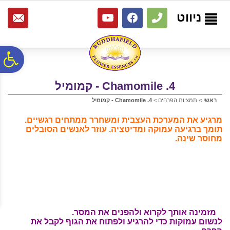
לתפריט
לתוכן
לתפריט
אתר
המרכזי
נגישות
ניווט
פ
4. Chamomile - קמומיל
סר
ראשי
>
תמציות הפרחים
>
4. Chamomile - קמומיל
נג
מרגיע את המערכת העצבית ומשחרר ממתחים רגשיים.
תומך ברגיעה עמוקה ומדיטציה. עוזר לאנשים הסובלים
מחוסר שינה.
מזמינה אותך
לקרוא ולהפנים את המסר.
לנשום עמוקות כדי להרגיע ולפתוח את הגוף לקבל את