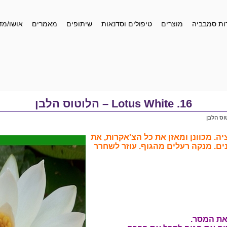
ות סמבביה
מוצרים
טיפולים וסדנאות
שיתופים
מאמרים
אושו/מד
16. Lotus White – הלוטוס הלבן
. מכוונן ומאזן את כל הצ'אקרות, את
ים. מנקה רעלים מהגוף. עוזר לשחרר
את המסר.