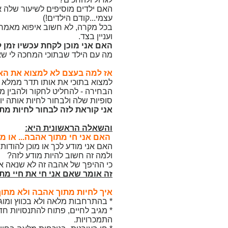
האם ילדים מוסיפים לשיעור שלה א
עצמי...קודם הילדים!)
בכל מקרה, לא חשוב איפוא מאמר ז
ועניין בצד.
האם אני מוכן לקחת עכשיו זמן 
מה עם הילד שבתוכי המחכה לי שאע
אז למה בעצם לא למצוא את הא
למצוא בתוכי את אותו תדר ממלא ו
הבחירה - להחליט לחקור ולהבין מה
סופיות שלה ולבחור לחיות אותה יום
אני קוראת לזה לבחור לחיות מתו
והשאלה הראשונית היא:
האם
אני חי מתוך אהבה... או מ
האם אני מודע לכך או מוכן להודו
ולמה זה חשוב להיות מודע לזה?
כי ההיפך של אהבה זה לא שנאה אל
זה אומר שאם אני חי את חיי מת
איך לחיות מתוך אהבה ולא מתו
* בהתרחבות מלאה ולא בכווץ ומוגבל
* מגיב לחיים, פתוח להתנסויות ח
התמכרויות.