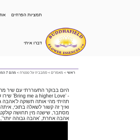
תמציות הפרחים
אוד
דברו איתי
ראשי
>
מאמרים
>
סמבביה על טנטרה
>
מהם 7 המפתחות לאהבה מודעת?
היום בבוקר התעוררתי עם שיר מתנג
- 'Bring me a higher Love' שירו של Steve Winwood
תהיתי מהי אותה תשוקה ל'אהבה גב
ואיך זה קשור לשאלה בתוכי, איתה 
מסתבר, שישנה מין תחושה קולקטיב
אהבה אחרת, 'אהבה גבוהה יותר', ו