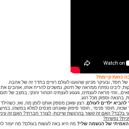
בה כזאת קיימת?
ם של חסד, ובעיקר מכיוון שהגענו לעולם רוויים בתדר זה של אהבה.
וקות, ליבינו נפתח ממראה של תינוק, נמשכים להריח אותו, אוהבים א
תאים...זוהי מראה לעצמינו, געגוע לעצמינו הטהור והנקי, במצב של תום,
, בהנאה וספוק מכל רגע.
 להביא ילדים לעולם
, רצון שאכן מספק אותנו לזמן מה, ואז, כשהילד 
ור שכזה, חוסר פנימי , חוסר סיפוק שאנחנו מנסים למלא במשהו, במישה
גי בלבד? האם זה קשור בהרגשת שייכות- לצורך חברתי? האם זה עיניי
נית? נפשית?
האמיתי של הנשמה שלי?
מה היא באה לעשות בעולם? מה יעזור ל