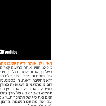
מאיין לנו אותה ידיעה שאכן אה
כי כולנו חווינו אותה ברגעים קצרי
בשל כך, אנחנו אוהבים כל כך תינ
שלו, תוסס וחי, זכרון שצרוב לנו ב
ללא מחשבה ודאגה, חי בספונטניות
רובינו מתרגמים געגוע זה כצורך
רוצים עוד אחד...ועוד אחד. מין ח
תהייה-
האם זה סוג של צורך ביולו
האם זאת סוג של התמכרות...? גופ
ועם זאת,
מה עם הנשמה- הרצון 
לגדול ולהחכים?