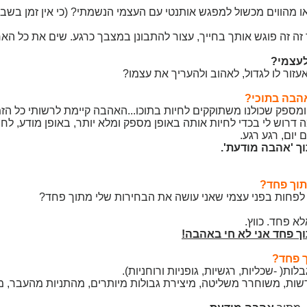
ו מהווים מכשול למפגש אותנטי עם העצמי הנשמתי? (כי אין זמן בשבי
ה זה פוגש אותך בחייך, עצור להתבונן במצבך כרגע. שים את כל האח
לעצמי?
זור לו לגדול, לאהוב ולהעריך את עצמו?
הבה בתוכי?
מספק שכולנו משתוקקים לחיות בתוכו...האהבה קיימת לרשותי כל הזמן
 דרוש לי בכדי לחיות אותה באופן מספק ומלא יותר, באופן מודע, לחו
 יום, רגע רגע.
ך 'אהבה מודעת'.
תוך פחד?
ת לפחות בפני עצמי שאני עושה את הבחירות שלי מתוך פחד?
א פחד. כווץ.
וך פחד אני לא חי באהבה!
ך פחד?
ות( -שכליות, רגשיות, גופניות ורוחניות).
דשות, משוחרר משליטה, מיצירת גבולות מיותרים, מהתניות מהעבר, מא