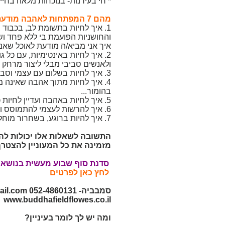
* חי בעירנות- בנוכחות מלאה בחיי
מהם 7 המפתחות לאהבה מודעת?
1. איך לחיות בתשומת לב, בכבוד 
והחושניות הפועמת בי ללא פחד ושי
איך אני מביא/ה מודעת לאוכל שאנ
2. איך לחיות באינטימיות, עם כל
ולאנשים סביבי מבלי ליצור מרחק או
3. איך לחיות בשלום עם עצמי וסביבתי מתוך בטחון ועוצמה פנימית- ללא מאבק, תחרותיות, מאבקי כוח, קורבניות...
4. איך לחיות מתוך אהבה שאינה 
בהומור...
5. איך לחיות באהבה ועדיין לחיות כאינדיבידואל המכבד מבטא ויוצר את עצמו מתוך חופש?
6. איך להרשות לעצמי להתמוסס ולהתמזג בתדר האהבה ותוך כדי להיות במודעות נינוחה ומתבוננת?
7. איך להיות ברוגע, בשחרור מוחלט, ללא מיינד, ברטט של אחדות עם היקום כולו?
התשובה לשאלות אלו יכולות להגי
מזמינה את כל המעוניין להצטרף
סדנת סוף שבוע מעשית בנושא 7 מפתחות לאהבה מודעת
לחץ כאן לפרטים
סמבביה- 052-4860131
il.com
www.buddhafieldflowes.co.il
ומה יש לך לומר בעיניין?