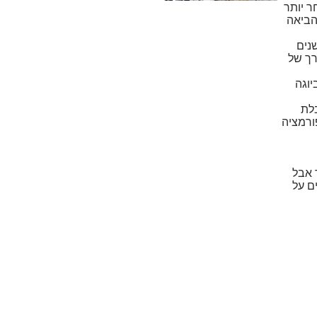
רדם. ומאוחר יותר
ם באנשים רבים בארצות רבות בעולם והכשירה מטפלים איך לטפל בהן. בסוף שנות ה-80 הביאה
הודו דרך תקשור עם הטבע במשך כ-7 שנים, בשנות ה-90 בשנים
רך של
יוגה
בלת
ורמציה
Fl, כמו שיטת דיקור אבל
ם על