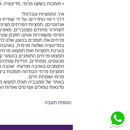
• תומכות בשקט פנימי, מדיטציה, 
איך התמציות עובדות?
דרך ריפוי התדרים- על ידי שתיית 
אנרגטיים). תמציות הפרחים מציפי
לשחרור מתחים מצטברים, מאזנים ו
הפיסי ומשאירות אותנו חזקים וצעירי
פרחים אלו תומכים בכוונון שלנו ל
במדיטציה ושלווה פנימית, באהבה מ
בערכת תמציות זאת תמצאו פרחים כ
תמצאו פרחים התומכים בהומור קלי
מכעסים, מפחדים, חרדות ומתחים-
התומכים באהבה מודעת- 'אהבה טנט
תמציות פרחי הבודהה תומכות ביצי
פנימי ושמחת חיים.
באתר של סמבביה תוכלו למצוא מאמ
סדנאות טפולים וקורסים ואודות ה
הוספת תגובה