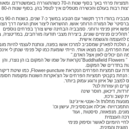
אננד סמבביה גלתה לראשונה את תמציות פרחי באך בסוף שנות ה-70 כשהתגוררה באמשט
טפלה בעזרת
את תמציות פרחי הבודהה יצרה סמבביה ב
ברסיטי' של המורה הרוחני אושו. ההשראה ליצור אותן הגיעה דרך הצו
שו איזון פנימי ורוחני. סמבביה הבחינה שיש צורך בפרחים נוספים
הליכים פנימיים שונים, ביצירת מצבי תודעה מורחבים, במדיטציה, ב
ם להעצמה והגשמה אישית.
, הולכת לפארק שמסביב למרכז אושו בפונה, ונותנת לעצמי להיות מו
את הפרחים, הם מצאו אותי. הייתי שומעת כמו קול פנימי שנתן לי אינפ
ה הם יכולים לאזן אצל האדם."
תמציות הפרחים 'משדה הבודהה', " Buddhafield Flowers"נקראות על שמו של המקום בו הן נוצרו, והן
ות בתדרים של המקום.
סמבביה יצרה גם שיטת טפול מיוחדת עם תמציות הפרחים הנקראת ower-puncture
הנחת בקבוקי תמציות הפרחים על הצ'אקרות השונות ומקומות חסומי
למצב של איזון ורוגע עמוק ביותר.
ים הן עוזרות לנו?
דות, דיכאון, חוסר שינה
ת קשב ורכוז,
נעות מחלות! ול–אנטי-אייג'ינג!
תמכרויות- אכילה אובססיבית, עישון וכו'
מונים, מנפאוזה, סיסטות , ועוד
ערכה העצמית
לחיי היומיום לאושר וסיפוק פנימי
וגית והמינית.