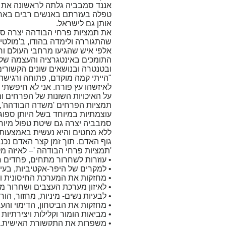
אותן גם לישראל.
שהתגוררה ולימדה בהודו, ב'מולטי
אלפי איש שהגיעו מרחבי העולם וחפ
התומכים באינטגרציה והעצמה של ת
ובטנטרה ובנושאים שונים הקשורי
"הייתי קמה מוקדם, פתוחה ורגישה
לאיזשהו עץ פורח. אני לא חיפשתי 
על האיכויות השונות של הפרחים ומ
עוצמתיות במיוחד בשל היותן ספוג
ללא מחטים והיא נעשית באמצעות 
גוף האדם. תוך זמן קצר האדם נכנס 
'תמציות פרחי הבודהה '– לאיזה מקר
• עוזרות לשחרור מתחים, פחדים חר
• למקרים של היפר-אקטיביות, בעיי
• מחזקות את המערכת החיסונית ומו
• לאיזון מערכת העצבים ושחרור מה
• לבעיות נשים- מיניות, מחזור, הור
• מחזקות את הביטחון, הדימוי וה
• מביאות הומור וקלילות ויצירתיות 
• משפרות את התקשורת האישית, הז