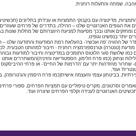
אהבה, שמחה והתעלות רוחנית.
התמציות, מדיטציה עם בקבוקי התמציות או ענידתן בתליונים (תכשיטים
ם את הגופים האנרגטיים שלנו – ההילה, בתדרים של פרחים שעוזרים
מחזקים אותנו ובכך מסיעות למניעת היווצרותם של מחלות שונות בגו
ם יותר בנפשינו וגופינו.
תדר של ההוויה 'פה ועכשיו'- בהעלאת רמת המודעות והתודעה שלנו – 
ודעת (טנטרה) וטרנספורמציה רוחנית - חיבור למהותנו הטבעית. לכן
מו שלושת סוגי הלוטוס התומכים במדיטציה וחיבור למודעות גבוהה 
לות וצחוק (כמו פרח הלימון, הספטודיאה והזיניה)המשחררים אותנו
 שחרור מהזדהות יתר עם 'הדרמות של החיים'- או פרחי ההיביסקוס 
רית' ועוד.
רתיות, בביטחון עצמי והעצמה אישית(כמו פרח היסמין והג'טרופה), 
רים וסרטונים, מקרים טיפוליים עם תמציות הפרחים, ספורי פרחים
תכשיטים האנרגטיים לענידה וקלפי הפרחים שיצרה ועוד.