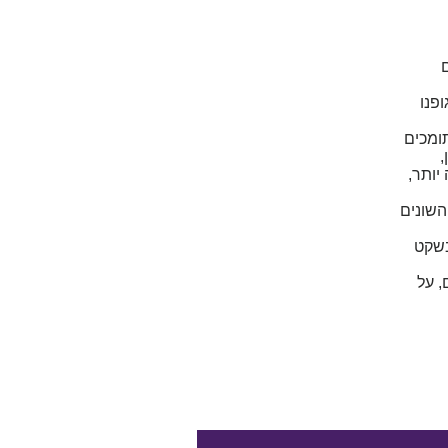
פנו
תומכים
,
יותר,
השונים
בשקט
, על