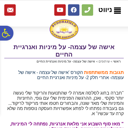
לתפריט
לתוכן
לתפריט
אתר
המרכזי
נגישות
ניווט
פ
אישה של עצמה- על מיניות ואנרגיית
סר
החיים
ראשי
>
שיתופים
>
אישה של עצמה- על מיניות ואנרגיית החיים
נג
תגובות ממשתתפות
הקורס 'אישה של עצמה - אישה של
עוצמה- אחרי חלק 2- על מיניות ואנרגיית החיים
"חברה בחוג לסלסה אמרה לי שהתנועות והריקוד שלי נעשה
יותר סקסי . ואכן, ההרגשה הפנימית שלי עם גופי, החיוניות
והמיניות שלי מאד שונה, והבחורים חטפו אותי מריקוד לריקוד...
גם בעבודה נפתחו לי לפתע אפשרויות העסקה נוספות מה שלא
קרה עד עכשיו" א.
" מאז סוף השבוע אני מלאת אנרגיות, נפתחה לי המיניות,