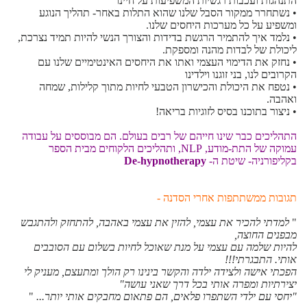
התנהגות ועכבות רגשיות המשפיעות על חיינו
• נשתחרר ממקור הסבל שלנו שהוא התלות באחר- תהליך הנוגע
ומשפיע על כל מערכות היחסים שלנו.
• נלמד איך להתמיר הרגשת בדידות והצורך הנשי להיות תמיד נצרכת,
ליכולת של לבדות מהנה ומספקת.
• נחזק את הדימוי העצמי ואתו את היחסים האינטימיים שלנו עם
הקרובים לנו, בני זוגנו וילדינו
• נטפח את היכולת והכישרון הטבעי לחיות מתוך קלילות, שמחה
ואהבה.
• ניצור בתוכנו בסיס לזוגיות בריאה!
התהליכים כבר שינו חייהם של רבים בעולם. הם מבוססים על עבודה
עמוקה של התת-מודע, NLP, ותהליכים הלקוחים מבית הספר
בקליפורניה- שיטת ה-
De-hypnotherapy
תגובות ממשתתפות אחרי הסדנה -
"
למדתי להכיר את עצמי, להזין את עצמי באהבה, להתחזק ולהתגבש
מבפנים החוצה,
להיות שלמה עם עצמי על מנת שאוכל לחיות בשלום עם הסובבים
אותי. התבגרתי!!!
הפכתי אישה ולצידה ילדה והקשר בינינו רק הולך ומתעצם, מעניק לי
יצירתיות ומפרה אותי בכל דרך שאני עושה"
"יחסי עם ילדי השתפרו פלאים, הם פתאום מחבקים אותי יותר...
"