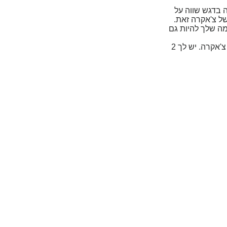
ה בדגש שווה על
ל צ'אקרה זאת.
מה שלך להיות גם
לאחר הצ'אקרה השביעית אתה תשמע 3 צלצולים. תן לנשימה שלך להתחיל לרדת למטה במורד דרך כל צ'אקרה. יש לך 2