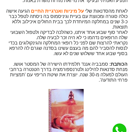
המניע האמיתי ובעיקר את מי ואת מה זה משרת באמת.
לאחת מהסדנאות שלי
על מיניות ואנרגיית החיים
הגיעה אישה
כולה סגורה ומכווצת עם בעיית וגיניסמוס בה ניסתה לטפל כבר
כ-3 שנים במחלקה המיוחדת לכך בבית החולים איכילוב וללא
תוצאות.
לאחר סוף שבוע אחד איתנו, כשהלכה לבדיקה ולטפול השבועי
שלה הרופאים נדהמו כי לא היה זכר לבעיה שלה.
נקראתי להרצות שם לפני כל רופאי המחלקה והגינקולוגים בכדי
לנסות להסביר להם מה בעצם עשינו בסדנה שגרם לה להרפא
בסוף שבוע אחד ששלוש שנים לא עשו.
הכותבת:
סמבביה אננד תלמידתו הישירה של המסטר אושו.
מנחת סדנאות להילינג ולטרנספורמציה בדרך הטנטרה ברחבי
העולם למעלה מ-30 שנה. יוצרת את שיטת הריפוי עם 'תמציות
פרחי התודעה'.