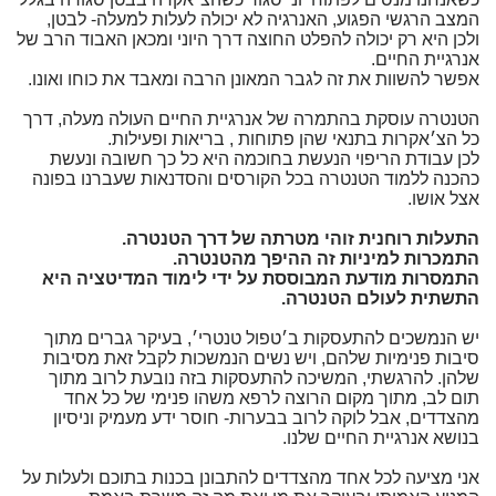
המצב הרגשי הפגוע, האנרגיה לא יכולה לעלות למעלה- לבטן,
ולכן היא רק יכולה להפלט החוצה דרך היוני ומכאן האבוד הרב של
אנרגיית החיים.
אפשר להשוות את זה לגבר המאונן הרבה ומאבד את כוחו ואונו.
הטנטרה עוסקת בהתמרה של אנרגיית החיים העולה מעלה, דרך
כל הצ׳אקרות בתנאי שהן פתוחות , בריאות ופעילות.
לכן עבודת הריפוי הנעשת בחוכמה היא כל כך חשובה ונעשת
כהכנה ללמוד הטנטרה בכל הקורסים והסדנאות שעברנו בפונה
אצל אושו.
התעלות רוחנית זוהי מטרתה של דרך הטנטרה.
התמכרות למיניות זה ההיפך מהטנטרה.
התמסרות מודעת המבוססת על ידי לימוד המדיטציה היא
התשתית לעולם הטנטרה.
יש הנמשכים להתעסקות ב׳טפול טנטרי׳, בעיקר גברים מתוך
סיבות פנימיות שלהם, ויש נשים הנמשכות לקבל זאת מסיבות
שלהן. להרגשתי, המשיכה להתעסקות בזה נובעת לרוב מתוך
תום לב, מתוך מקום הרוצה לרפא משהו פנימי של כל אחד
מהצדדים, אבל לוקה לרוב בבערות- חוסר ידע מעמיק וניסיון
בנושא אנרגיית החיים שלנו.
אני מציעה לכל אחד מהצדדים להתבונן בכנות בתוכם ולעלות על