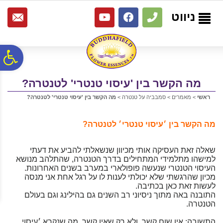
לתפריט
לתוכן
לתפריט
אתר
המרכזי
נגישות
ניווט
פ
מה הקשר בין 'עיסוי טנטרי' לטנטרה?
סר
ראשי
>
מאמרים
>
סמבביה על טנטרה
>
מה הקשר בין 'עיסוי טנטרי' לטנטרה?
נג
מה הקשר בין ׳עיסוי טנטרי׳ לטנטרה?
שאלה זאת העסיקה אותי מכיוון שנשאלתי להביע את דעתי
למישהו מתלמידי המתחילים בדרך הטנטרה, שהתלהב מנושא
העיסוי הטנטרי שנעשה פופולארי במערב בשנים האחרונות.
מכיון שהרגשתי שלא יכולתי לענות לו על רגל אחת אני מנסה
לעשות זאת כאן בכתיבה.
התובנה באה מתוך ניסיוני רב השנים גם בהילינג וגם בעולם
הטנטרה.
התשובה: אין שום קשר. ולא רק שאין קשר, מה שנקרא ׳עיסוי