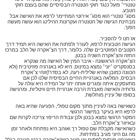
טנטרי׳ פועל כנגד חוקי הטנטרה הבסיסיים שהם בעצם חוקי
הטבע.
מסג׳ טנטרי הוא מסג׳ אירוטי המתיימר לרפא את האישה אבל
מבחינת הגישה של הטנטרה ועקרונות ההילינג הוא עושה מעשה
הפוך.
אז תנו לי להסביר.
הגישה הטבעית לרפא, לעורר ולפתוח את האישה היא תמיד דרך
הקטבים הפוזטיביים שלה. כלומר, דרך הצ׳אקרה של הלב במרכז
החזה והצ׳אקרה השניה בבטן.
הצ׳אקרה הראשונה - איבר המין של האישה מה שנקרא
בסנסקריט ׳יוני׳ נמצא במינוס, היא לא באנרגיה פוזיטיבית (ולא
הכוונה כמובן שהיא שלילית-רעה, לא בסדר!)זוהי צ׳אקרת
הבסיס, המלאה באנרגיית החיים הבסיסית שלנו לכן אם
מתעסקים איתה ומגרים אותה יתר על המידה היא עולה על
גדותיה והאישה מאבדת הרבה אנרגיית חיים וויטליות, ומרגישה
בסופו של עיניין מוחלשת.
כשאישה באה לעיניין מתוך מקום טפולי, הפגיעה שהיא באה
לרפא היא בעיקר במישור הרגשי.
המקור הרגשי נמצא בבטן ולכן עבודת הריפוי צריכה לקרות שם
ובאיזור צ׳אקרת הלב.
כשהאישה מקבלת שם טפול רך ואוהב היא נפתחת ולאחר זמן
מה גם היוני מגיב בפתיחות.
כשאנחנו מנסים לפתוח יוני סגור כשהצ׳אקרה בבטן סגורה בגלל