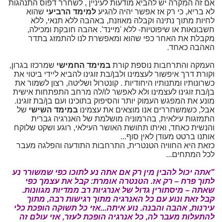
אם זה המקרה יש להביא מודעות לעיניין , לשחרר דפוס התנהגות
לא בריא, כי רק אז אפשר יהיה להגיע
למימד הרביעי
שהוא
לחיות מתוך נתינה וקבלה מאוזנת, באהבה ללא תנאי, ללא
חשבונאות או שיפוטיות- ללא 'מיינד'. אהבה חובקת ומכילה,
מקבלת את האחר כפי שהוא ומאפשרת לנו להתמזג בתדר
האהבה כאחד.
העמקה והתרחבות נוספת קורת
במימד החמישי
שמרכזו בגרון,
וקורת דרך איפשור לעצמינו ולבן/בת זוגינו להביא ליידי ביטוי את
כשרונותיו ומתנותיו היחודיות . קונטרול ושליטה, רצון לשמור את
בן/בת זוגינו לעצמינו ולא לאפשר לו/לה מרחב התפתחות אישית
מונע את המפגש העמוק יותר והסיפוק בתוכינו ועם בן/בת זוגינו.
אבל, כשמשחררים אנו מוצאים את עצמינו
במימד השישי
של
התמזגות עילאית, בהרמוניה מושלמת של האנרגיה גברית
והנשית כאחד, ואיתו תחושת האושר העילאי, רוגע ושקט שלוקח
אותנו ברטט מעודן לאין סוף...
כזאת היא החוויה הטנטרית, התרחבות התודעה והפלגה מעבר
לכל המתחים...
"אתה יכול להבין מין רק אם אתה נע לתוכו כפי שמשורר נע
לתוך פרח – רק אז. הטנטרה אומרת: קבל את עצמך כפי
שאתה – מיסתורין גדול של אנרגיות רב ממדיות מגוונות.
קבל זאת ונוע עם כל האנרגיה מתוך רגישות רבה, מתוך
עירנות, אהבה והבנה. נוע איתה...אזי כל תשוקה הופכת כלי
להתעלות מעבר לה, כל אנרגיה הופכת לעזר, אזי עולם זה