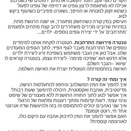
הקורים לגוף עקב חוסר הקשבה או מתוך דפוסים שרכשנו כמו
אכילה לא מותאמת לרצון גופינו או דחיפה של גופינו לפעול
כשהוא זקוק למנוחה או ההיפך, נשארנו פסיביים כשהגוף ביקש
לנוע.
העיסוק במין קורה כשהחשק מתעורר, או ישנה הרגשת מתח.
במיניות שרובינו מכירים משחררים לרוב קצת מתחים ולפעמים
'מתרחבים' על ידי יצירת גופים נוספים- ילדים....
טנטרה פירושה התרחבות.
הטנטרה לוקחת אותנו למימדים
נוספים של התרחבות מעבר לגוף הפיזי, לתוך הגופים המעודנים
שלנו. אבל כאן אין הגבר משתמש בשפיכת זרע ליצירת ילדים
אלא הדגש הוא 'שפיכה פנימה'- ליצירת עצמו, בטנטרה קוראים לו
'שיווא' –הגבר השלם.
האישה בהתמסרותה הטוטלית יוצרת את האישה השלמה.
איך ומתי זה קורה ?
איך להפוך את המין המשולהב והחפוז להתעלסות רגישה,
מדיטטיבית, אוהבת ואקסטטית, היכולה להימשך שעות רבות?
איך אפשר לנוע לתוך החוויה החושנית ללא מעצורים של שיפוט
וגינוי עצמי, דעות קדומות ומתוך רעננות ומלאות של הרגע?
איך שני נאהבים יכולים להתמוסס זה בזה ולהיעשות שדה אנרגטי
אחד חי, רוטט וקסום?
האם אפשר להפוך את המין לחיבוק אהבה עם היקום כולו,
לאורגזמה קוסמית?