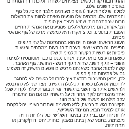
ההתרחבות קורת כשאנו מצליחים לשחרר וללכת דרך המתחים
בגופים השונים שלנו.
לכולנו יש לפחות עוד 6 גופים מעודנים מלבד הפיסי. כל גוף
והמתחים שלו. מתחים אלו מונעים מאיתנו לחוות את התעלות
הרוח שבהתרחבות, שהיא בעצם אין סופית.
הצ׳אקרות, הם מרכזים/גלגלים שמניעים את אנרגיית החיים
העוברת בתוכינו, וכל צ׳אקרה היא למעשה מרכז של גוף אנרגטי
מסוים.
העונג הראשוני שאנו חווים הוא בהתמזגות של שני הגופים
הפיזיים. זה בתנאי שאין העכבות הנובעות ממתחים ופגיעות
פיסיות או רגשיות הקשורות למיניות שלנו.
כשאנחנו עוצמים את עינינו אנחנו נכנסים כבר אוטומטית
למימד
השני
– הגוף השני, שהוא הגוף הרגשי- החושני, גוף האהבה.
קשה לתנות אהבה כשאנחנו מרגישים פגועים רגשית, זה משפיע
גם על פתיחות הגוף הפיזי.
לכן, מכאן החשיבות בלדעת איך להתנהל רגשית. לא להסגר
להתכווץ ולהעלם כשקורת טלטלה רגשית, ומצד שני לא להתבטא
ולהאשים את הצד השני ברגשותי. זוגיות בוגרת יכולה לקרות שכל
אחד מהצדדים לוקח אחריות על רגשותיו גם אם הם התעוררו
עקב מילה או מעשה של בן/בת הזוג.
תקשורת רגשית בריאה, ללא האשמה ושחרור העיניין יכול לקחת
אותנו למימד הבא, ה
מימד השלישי.
להיות יחד עם בני זוגינו במימד השלישי יכולה להיות חוויה
מעצימה, בתנאי שאין בינינו מאבקי כוחות, יחסי רודן/קורבן או
תחרותיות.