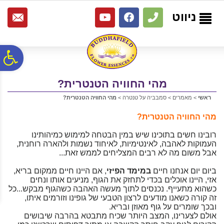
לתפריט
לתוכן
לתפריט
אתר
המרכזי
נגישות
ניווט
פ
מהי החוויה הטנטרית?
סר
ראשי
>
מאמרים
>
סמבביה על טנטרה
>
מהי החוויה הטנטרית?
נג
מהי החוויה הטנטרית?
רובינו חשים בתוכינו שיש במין הבטחה למימוש כמיהותינו
העמוקות לאהבה, לאינטימיות, לאיחוד נשמות ולהארה רוחנית,
אבל משום מה לא רבים המצליחים לממש זאת...
ביום יום אנחנו חיים
במימד הפיזי
, אם היינו חיים ממקום בריא,
אזי, היינו אוכלים בכדי לתחזק את הגוף, מניעים אותו ונחים
כשהוא מתעייף. נכנסים לתוך מעשה האהבה כשהגוף מבקש...כל
זה קורה כשאנו מודעים לרצון הטבעי של גופינו וזורמים איתו,
ובכך שומרים על גוף מאוזן ובריא.
אולם לצערינו, המצב היותר שכיח מתבטא בהרבה שיבושים