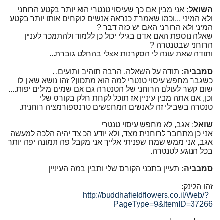
השואל:
אני מבין אם כך שעיסוי טנטרי הוא יותר בקטע הרוחני
ולא המיני ...וכמו שאמרת כנראה אנשים לוקחים אותו יותר בקטע
המיני ולא הרוחני האם יש כזה דבר ?
שאלה נוספת האם אדם בגילי יכול כן ללמוד ולהתמכר לעניין
הרוחני שבטנטרה ?
ותודה שאת עונה לי הסקרנות אצלי בהחלט גוברת...
סמבביה:
תודה על השאלה. הרבה תוהים ותועים...
כשגבר מחפש עיסוי טנטרי למה הוא מתכוון? זהו נושא שאין לו
שום קשר לעולם הרוחני של הטנטרה גם אם שמים מילים יפות....
וכן, אם אתה מבין עיניין אז תוכל לקחת חלק בקורס שלי
טנטרה בשבילי זה לאנשים המחפשים טרנספורמציה רוחנית.
שואל:
אגב, לא מחפש עיסוי טנטרי
אני כן מתחבר לרוחנית מצד, ולא יודע הכיצד יהיה הלכה למעשה
אגב, אני ממש שמח שפניתי אלייך אני מקבל פה תמונה יפה יותר
בכל הנוגע לטנטרה.
סמבביה:
תעיין בתכני הקורס שלי ותבין במה העיניין
זהו הלינק:
http://buddhafieldflowers.co.il/Web/?
PageType=9&ItemID=37266