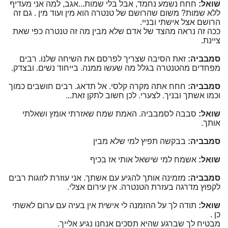
שואל:
חחח נשמע נחמד, אבל בלי שמות...אגב, למה אני מעדיף
ללא שמות? משום שהרושם של טנטרה הוא מין ועוד מין . גם זה
הרושם אצל אישתי ובניי.
ככה זה נראה מהצד של אדם שלא מבין מה זה טנטרה כפי שאת
ציינת.
סמבביה:
זאת הסיבה שצריך לפרסם את השיחה שלנו. רבים
מפחדים מהטנטרה בגלל מה שעשו ממנה. בייחוד נשים. ובצדק.
סמבביה:
חחח אתה מקרה קלסי. אל תדאג. רבים חושבים כמוך
וכמו אשתך ובניך. לצערי. לכן חשוב לתקן זאת...
שואל:
סבבה לסמבביה. האמת שמח שאזרתי אומץ ושאלתי
אותך.
סמבביה:
בבקשה תפיץ למי שלא מבין
שואל:
אשמח למי שישאל אותי אז בכיף
סמבביה:
מזמינה אותך להגיע עם אשתך. אני עוזרת לזוגות רבים
לקפוץ מדרגה בעזרת הטנטרה. אין עירום אצלי.
שואל:
תודה לך על ההזמנה לי אישית אין בעיה עם ערום לאשתי
כן .
מבטיח לך שברגע שהיא תסכים אנחנו נגיע אלייך.