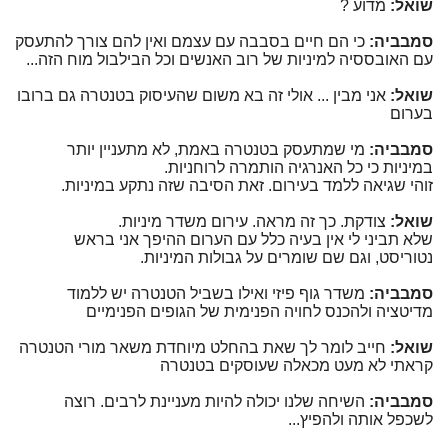
שואל:
מדוע ?
סמבביה:
כי הם חיים בסבבה עם עצמם ואין להם צורך להתעסק
עם האובססיה למיניות של רוב האנשים וכל הבילבול מוח הזה...
שואל:
אני מבין ... אולי זה בא משום שהעיסוק בטנטרה גם ברובו
בערום
סמבביה:
מי שמתעסק בטנטרה באמת, לא מתעניין יותר
במיניות כי כל האנרגיה הותמרה לרוחניות.
זוהי שגיאה ללמד בעירום. זאת הסיבה שזה נתקע במיניות.
שואל:
צודקת. כך זה מראה. עירום משדר מיניות.
שלא תביני לי אין בעיה כלל עם הערום ההיפך אני בראש
נטוריסט, וגם שם שומרים על גבולות המיניות.
סמבביה:
משדר גוף פיזי ואילו בשביל הטנטרה יש ללמוד
מדיטציה ולהכנס לחויה הפנימית של הגופים הפנימיים
שואל:
חייב לומר לך שאת בהחלט מיוחדת משאר מורי הטנטרה
קראתי לא מעט מכאלה שעוסקים בטנטרה
סמבביה:
השיחה שלנו יכולה להיות מעניינת לרבים. רוצה
לשכפל אותה ולהפיץ...