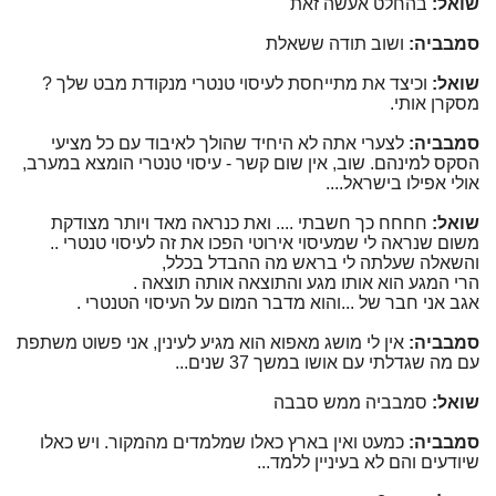
שואל:
בהחלט אעשה זאת
סמבביה:
ושוב תודה ששאלת
שואל:
וכיצד את מתייחסת לעיסוי טנטרי מנקודת מבט שלך ?
מסקרן אותי.
סמבביה:
לצערי אתה לא היחיד שהולך לאיבוד עם כל מציעי
הסקס למינהם. שוב, אין שום קשר - עיסוי טנטרי הומצא במערב,
אולי אפילו בישראל....
שואל:
חחחח כך חשבתי .... ואת כנראה מאד ויותר מצודקת
משום שנראה לי שמעיסוי אירוטי הפכו את זה לעיסוי טנטרי ..
והשאלה שעלתה לי בראש מה ההבדל בכלל,
הרי המגע הוא אותו מגע והתוצאה אותה תוצאה .
אגב אני חבר של ...והוא מדבר המום על העיסוי הטנטרי .
סמבביה:
אין לי מושג מאפוא הוא מגיע לעינין, אני פשוט משתפת
עם מה שגדלתי עם אושו במשך 37 שנים...
שואל:
סמבביה ממש סבבה
סמבביה:
כמעט ואין בארץ כאלו שמלמדים מהמקור. ויש כאלו
שיודעים והם לא בעיניין ללמד...