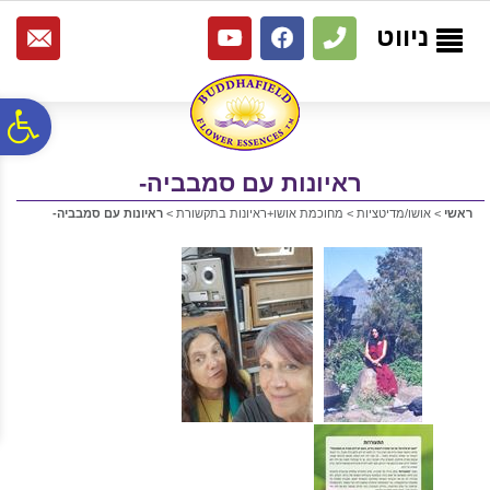
לתפריט
לתוכן
לתפריט
אתר
המרכזי
נגישות
ניווט
פ
ראיונות עם סמבביה-
סר
ראשי
>
אושו/מדיטציות
>
מחוכמת אושו+ראיונות בתקשורת
>
ראיונות עם סמבביה-
נג