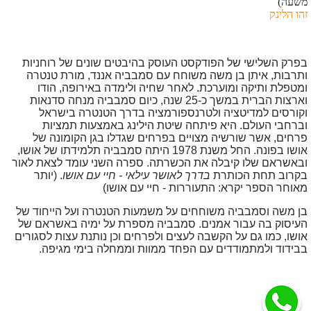
משעה)
זהו הלינק
בפרק השלישי של הפודקסט העוסק בהיבטים שונים של רוחניות
ותרבות, איתן בן משה משוחח עם סמבביה אננד, מורת טנטרה
ומטפלת ותיקה ומוערכת. לאחר שחיה ולימדה באירופה, הודו
וארצות הברית במשך כ-25 שנה, כיום סמבביה מנחה סדנאות
וקורסים למדיטציה ולטרנספורמציה בדרך הטנטרה בישראל
וברחבי העולם. היא פיתחה שיטת הילינג באמצעות תמציות
פרחים, אשר שורשיה מצויים בפרחים שגדלו בגן הקומונה של
אושו בפונה. החל משנת 1978 היתה סמבביה תלמידתו של אושו,
ובאשראם שלו קיבלה את הכשרתה. ספרה השני עומד לצאת לאור
בקרוב תחת הכותרת
בדרך לאושר עילאי - חיי עם אושו
. (יותר
מאוחר הספר יקרא: התעוררות - חיי עם אושו)
בן משה וסמבביה משוחחים על משמעות הטנטרה ועל הייחוד של
העיסוק בה עבור אמנים. סמבביה מספרת על ימיה באשראם של
אושו, כמו גם על הקשבה לעצים ולפרחים וכן נותנת עצות לסגורים
בבידוד ולמתמודדים עם הפחד ממוות וממחלה בימי מגיפה.