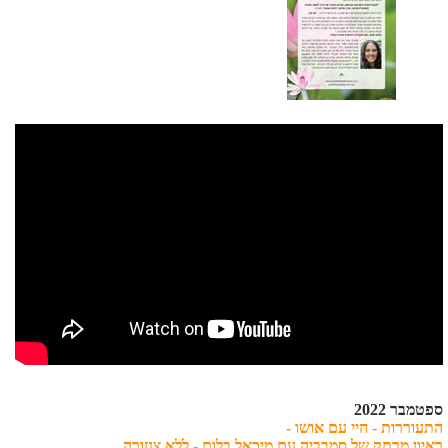
ספטמבר 2022
התעוררות - חיי עם אושו -
ראיון מרתק של סמבביה עם מיכאל בלום - ללא צנזורה.