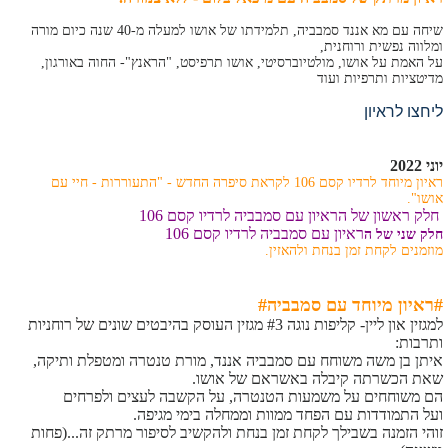
שיחה עם מא אננד סמבביה, תלמידתו של אושו למעלה מ-40 שנה כיום מורה
ומלווה נפשית ורוחנית,
על האמת על אושו, מולטיוברסיטי, אושו תרפיסט, "הראנץ"- החוה באורגון,
מדיטציות ותרפיות ועוד
ליחצו לראיון
יוני 2022
ראיון מיוחד לרדיו קסם 106 לקראת סיפרה החדש - "התעוררות - חיי עם
אושו".
חלק ראשון של הראיון עם סמבביה לרדיו קסם 106
ראיון עם סמבביה לרדיו קסם 106
חלק שני של ה
מוזמנים לקחת זמן בנחת ולהאזין.
#ראיון מיוחד עם סמבביה#
למגזין און ליין- קליפות נוגה #3 מגזין העוסק בהיבטים שונים של רוחניות
ותרבות:
איתן בן משה משוחח עם סמבביה אננד, מורת טנטרה ומטפלת ותיקה,
שאת הכשרתה קיבלה באשראם של אושו.
הם משוחחים על משמעות הטנטרה, על הקשבה לעצים ולפרחים
ועל התמודדות עם הפחד ממוות וממחלה בימי מגיפה.
זוהי הזמנה בשבילך לקחת זמן בנחת ולהקשיב לסיפור מרתק זה...(פחות