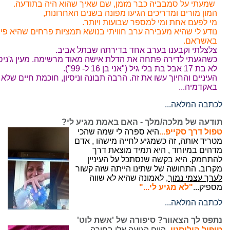
שמעתי על סמבביה כבר מזמן, שם שאיך שהוא היה בתודעה.
המון מורים ומדריכים הגיעו מפונה בשנים האחרונות,
מי לפעם אחת ומי למספר שבועות ויותר.
נודע לי שהיא מעבירה ערב חוויתי בנושא תמציות פרחים שהיא פ
באשראם.
צלצלתי וקבענו בערב אחד בדירתה שבתל אביב.
כשהגעתי לדירה פתחה את הדלת אישה מאוד מרשימה. מעין ג'ניס ג
לא בת 17 אבל בת בלי גיל ("אני בן 16 ל- 99").
העיניים והחיוך עשו את זה. הרבה תבונה וניסיון, חוכמת חיים שלא
באקדמיה...
לכתבה המלאה...
תודעה של מלכה/מלך - האם באמת מגיע לי?
טפול דרך סקייפ..
.
היא ספרה לי שמה שהכי
מטריד אותה, זה כשמגיע לחייה מישהו , אדם
מדהים במיוחד , היא תמיד מוצאת דרך
להתחמק. היא בקשה שנסתכל על העיניין
מקרוב. התחושה של שתינו הייתה שזה קשור
לערך עצמי נמוך,
לאמונה שהיא לא שווה
מספיק...
"לא מגיע לי..."
לכתבה המלאה...
נתפס לך הצאוור? סיפורה של 'אשת לוט'
טיפול הוליסטי-
היום הגיעה אלי בחורה