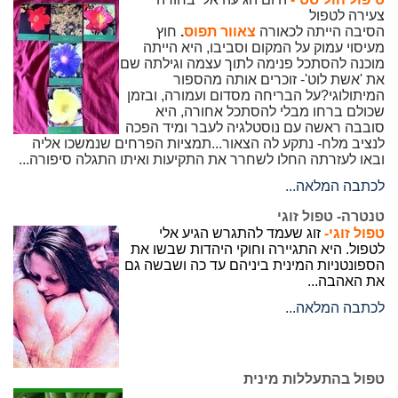
צעירה לטפול
הסיבה הייתה לכאורה
צאוור תפו
ס
.
חוץ
מעיסוי עמוק על המקום וסביבו, היא הייתה
מוכנה להסתכל פנימה לתוך עצמה וגילתה שם
את 'אשת לוט'- זוכרים אותה מהספור
המיתולוגי?על הבריחה מסדום ועמורה, ובזמן
שכולם ברחו מבלי להסתכל אחורה, היא
סובבה ראשה עם נוסטלגיה לעבר ומיד הפכה
לנציב מלח- נתקע לה הצאור...תמציות הפרחים שנמשכו אליה
ובאו לעזרתה החלו לשחרר את התקיעות ואיתו התגלה סיפורה...
לכתבה המלאה...
טנטרה- טפול זוגי
טפול זוגי-
זוג שעמד להתגרש הגיע אלי
לטפול. היא התגיירה וחוקי היהדות שבשו את
הספונטניות המינית ביניהם עד כה ושבשה גם
את האהבה...
לכתבה המלאה...
טפול בהתעללות מינית