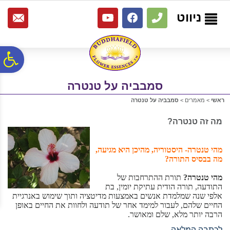
לתפריט
לתוכן
לתפריט
אתר
המרכזי
נגישות
ניווט
פ
סמבביה על טנטרה
סר
ראשי
>
מאמרים
>
סמבביה על טנטרה
נג
מה זה טנטרה?
מהי טנטרה- היסטוריה, מהיכן היא מגיעה,
מה בבסיס התורה?
מהי טנטרה?
תורת ההתרחבות של
התודעה, תורה הודית עתיקת יומין, בת
אלפי שנה שמלמדת אנשים באמצעות מדיטציה ותוך שימוש באנרגיית
החיים שלהם, לעבור למימד אחר של תודעה ולחוות את החיים באופן
הרבה יותר מלא, שלם ומאושר.
לכתבה המלאה...