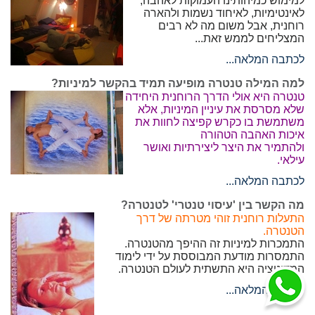
למימוש כמיהותינו העמוקות לאהבה,
לאינטימיות, לאיחוד נשמות ולהארה
רוחנית, אבל משום מה לא רבים
המצליחים לממש זאת...
לכתבה המלאה...
למה המילה טנטרה מופיעה תמיד בהקשר למיניות?
טנטרה היא אולי הדרך הרוחנית היחידה
שלא מסרסת את עיניין המיניות, אלא
משתמשת בו כקרש קפיצה לחוות את
איכות האהבה הטהורה
ולהתמיר את היצר ליצירתיות ואושר
עילאי.
לכתבה המלאה...
מה הקשר בין 'עיסוי טנטרי' לטנטרה?
התעלות רוחנית זוהי מטרתה של דרך
הטנטרה.
התמכרות למיניות זה ההיפך מהטנטרה.
התמסרות מודעת המבוססת על ידי לימוד
המדיטציה היא התשתית לעולם הטנטרה.
לכתבה המלאה...