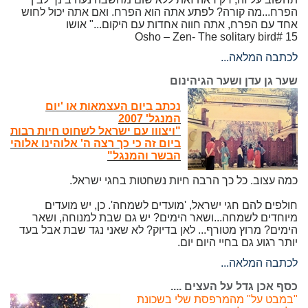
הפרח...מה קורה? לפתע אתה הוא הפרח. ואם אתה יכול לחוש
אחד עם הפרח, אתה חווה אחדות עם היקום..." אושו
Osho – Zen- The solitary bird# 15
לכתבה המלאה...
שער גן עדן ושער הגיהינום
נכתב ביום העצמאות או 'יום
המנגל' 2007
"ויצווו עם ישראל לשחוט חיות רבות
ביום זה כי כך רצה ה' אלוהינו אלוהי
הבשר והמנגל"
כמה עצוב. כל כך הרבה חיות נשחטות בחגי ישראל.
חולפים להם חגי ישראל, 'מועדים לשמחה'. כן, יש מועדים
מיוחדים לשמחה...ושאר הימים? יש גם שבת למנוחה, ושאר
הימים? מרוץ מטורף... לאן בדיוק? לא שאני נגד שבת אבל בעד
יותר רגוע גם בחיי היום יום.
לכתבה המלאה...
כסף אכן גדל על העצים ....
"במבט על" מהמרפסת שלי בשכונת