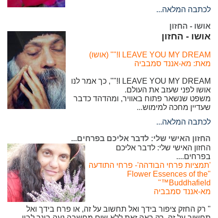
לכתבה המלאה...
אושו - החזון
אושו - החזון
I LEAVE YOU MY DREAM!"" (אושו)
מאת: מא-אננד סמבביה
I LEAVE YOU MY DREAM!"", כך אמר לנו
אושו לפני שעזב את העולם.
משפט שנשאר פתוח באוויר, ומהדהד כדבר
שעדיין מחכה למימוש...
לכתבה המלאה...
החזון האישי שלי: לדבר אליכם בפרחים...
החזון האישי שלי: לדבר אליכם
בפרחים....
'תמציות פרחי הבודהה'- פרחי התודעה
"Flower Essences of the
Buddhafield™"
מא-אננד סמבביה
" רק החזק ציפור בידך ואל תחשוב על זה, או פרח בידך ואל
תחשוב על זה, רק ראה זאת ללא שום מחשבה נעה בינך לבין