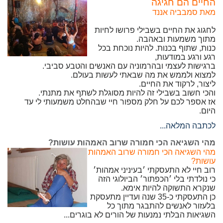
החיים הם חגיגה
מאת סמבביה אננד
לחגוג את החיים בשבילי פרושו לחיות
מתוך משמעות ובאהבה.
כנות, שתוף בכנות. להיות נוכחת בכל
רגע ורגע במודעות,
ברגישות לעצמי ובהרמוניה עם האנשים והטבע סביבי.
למצוא ולממש את מה שבאתי לעשות בעולם.
ליצור, לרקוד את החיים.
והכי חשוב בשבילי זה להיות מסוגלת לשתף את מתנתי.
אז אספר לכם על חלק מספור חיי שבהחלט משמעותי לי עד
היום.
לכתבה המלאה...
מהי השגיאה הכי חמורה שרוב האמהות עושות?
מהי השגיאה הכי חמורה שרוב האמהות
עושות?
רוב חיי לא התעסקתי ׳בעיניני אמהות׳
כי נולדתי בלי ׳הכפתור׳ הביולוגי הזה
שנקרא התשוקה להיות אימא.
כן התעסקתי כ-35 שנה ועדיין מתעסקת
בלעזור לאנשים להתבגר מתוך כל
השגיאות הבלתי נמנעות של הורים לא בוגרים...