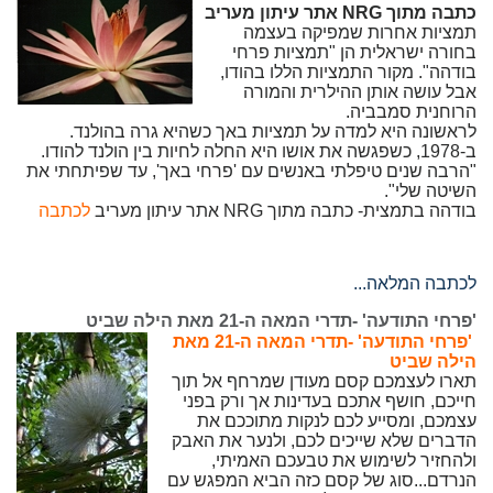
כתבה מתוך NRG אתר עיתון מעריב
תמציות אחרות שמפיקה בעצמה
בחורה ישראלית הן "תמציות פרחי
בודהה‭."‬ מקור התמציות הללו בהודו,
אבל עושה אותן ההילרית והמורה
הרוחנית סמבביה.
לראשונה היא למדה על תמציות באך כשהיא גרה בהולנד.
ב‭1978-‬, כשפגשה את אושו היא החלה לחיות בין הולנד להודו.
"הרבה שנים טיפלתי באנשים עם 'פרחי באך‭,'‬ עד שפיתחתי את
השיטה שלי".
בודהה בתמצית- כתבה מתוך NRG אתר עיתון מעריב
לכתבה
לכתבה המלאה...
'פרחי התודעה' -תדרי המאה ה-21 מאת הילה שביט
'פרחי התודעה' -תדרי המאה ה-21 מאת
הילה שביט
תארו לעצמכם קסם מעודן שמרחף אל תוך
חייכם, חושף אתכם בעדינות אך ורק בפני
עצמכם, ומסייע לכם לנקות מתוככם את
הדברים שלא שייכים לכם, ולנער את האבק
ולהחזיר לשימוש את טבעכם האמיתי,
הנרדם...סוג של קסם כזה הביא המפגש עם