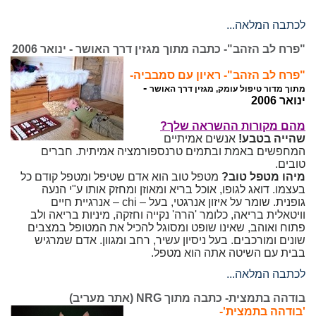
לכתבה המלאה...
"פרח לב הזהב"- כתבה מתוך מגזין דרך האושר - ינואר 2006
"פרח לב הזהב"- ראיון עם סמבביה-
-
מתוך מדור טיפול עומק, מגזין דרך האושר
ינואר 2006
מהם מקורות ההשראה שלך?
שהייה בטבע!
אנשים אמיתיים
המחפשים באמת ובתמים טרנספורמציה אמיתית. חברים
טובים.
מיהו מטפל טוב?
מטפל טוב הוא אדם שטיפל ומטפל קודם כל
בעצמו. דואג לגופו, אוכל בריא ומאוזן ומחזק אותו ע"י הנעה
גופנית. שומר על איזון אנרגטי, בעל – chi – אנרגיית חיים
וויטאלית בריאה, כלומר 'הרה' נקייה וחזקה, מיניות בריאה ולב
פתוח ואוהב, שאינו שופט ומסוגל להכיל את המטופל במצבים
שונים ומורכבים. בעל ניסיון עשיר, רחב ומגוון. אדם שמרגיש
בבית עם השיטה אתה הוא מטפל.
לכתבה המלאה...
בודהה בתמצית- כתבה מתוך NRG (אתר מעריב)
'
בודהה בתמצית'-