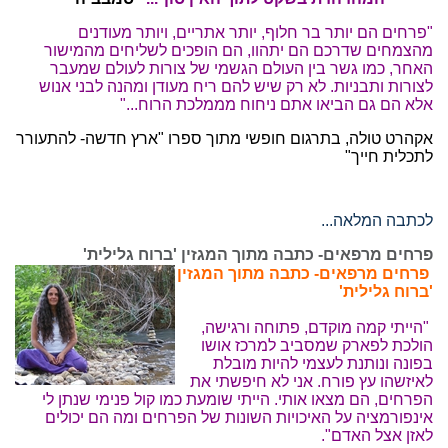
"פרחים הם יותר בר חלוף, יותר אתריים, ויותר מעודנים
מהצמחים שדרכם הם יתהוו, הם הופכים לשליחים מהמישור
האחר, כמו גשר בין העולם הגשמי של צורות לעולם שמעבר
לצורות ותבניות. לא רק שיש להם ריח מעודן ומהנה לבני אנוש
אלא הם גם הביאו אתם ניחוח מממלכת הרוח..."
אקהרט טולה, בתרגום חופשי מתוך ספרו "ארץ חדשה- להתעורר
לתכלית חייך"
לכתבה המלאה...
פרחים מרפאים- כתבה מתוך המגזין 'ברוח גלילית'
פרחים מרפאים- כתבה מתוך המגזין
'ברוח גלילית'
"הייתי קמה מוקדם, פתוחה ורגישה,
הולכת לפארק שמסביב למרכז אושו
בפונה ונותנת לעצמי להיות מובלת
לאיזשהו עץ פורח. אני לא חיפשתי את
הפרחים, הם מצאו אותי. הייתי שומעת כמו קול פנימי שנתן לי
אינפורמציה על האיכויות השונות של הפרחים ומה הם יכולים
לאזן אצל האדם".