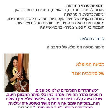
תמציות פרחי התודעה-
עוזרות לשחרור מתחים, טראומות,
פחדים חרדות, דיכאון,
עייפות כרונית, חוסר שינה
עוזרות במקרים של היפר-אקטיביות, הפרעות קשב, חוסר ריכוז,
מחזקות את המערכת החיסונית ומונעות מחלות ואלרגיות!
תומכות בגוף ונפש צעירה- באנטי-אייג'ינג!
לכתבה המלאה...
סיפור מסעה המופלא של סמבביה
מסעה המופלא
של סמבביה אננד
"כשהתדרים הפנימיים שלנו מכווננים,
רוטטים בתדר ההוויה, אנחנו כמו כלי מיתר המכוונן היטב,
שכל נגיעה קלה בו יוצרת מוסיקה עילאית שלא מין העולם
הזה...מוסיקה שמביאה איתה אושר ואקסטאזה עילאית
המהדהדת בשקט לתוך האין סוף..."
סמבביה