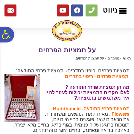
לתפריט
לתוכן
לתפריט
אתר
המרכזי
נגישות
ניווט
פ
על תמציות הפרחים
סר
ראשי
>
מאמרים
>
על תמציות הפרחים
נג
תמציות פרחים: ריפוי בתדרים- 'תמציות פרחי התודעה'
תמציות פרחים - ריפוי בתדרים
מה הן תמציות פרחי התודעה ?
לאלו מקרים התמציות יכולות לעזור לנו?
איך משתמשים בתמציות?
תמציות פרחי התודעה- Buddhafield
Flowers
, מאירות את הנושאים ומשחררות
את הכאבים שאנו פוגשים בחיי היום יום,
תומכות ברוגע ושלוה פנימית, בגוף בריא, בחיים מלאי יצירה,
באהבה בריאה ומאוזנת, ובחיינו הזוגיים והרוחניים.