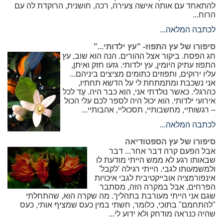
להתאחד עם אותה אישה צעירה, רכה, חושנית, הרוקדת לה עם
הרוח...
לכתבה המלאה...
סיפורו של עץ התפוז- "עץ ילדותי..."
חג הפסח. ביקור אצל ההורים. הנה הוא שוב, עץ
התפוז עתיק היומין, עץ ילדותי. גזעו חזק ואיתן,
עליו ירוקים, ותפוזים כתומים מציצים ביניהם...
אני נשכבת ומתמתחת לי על הדשא תחתיו,
כהרגלי. כאשר נולדתי אני, הוא כבר היה. עֵד לכל
אירועי ילדותי. הוא יכול היה לספר לכם עלי הכול
– רגשותיי, מחשבותיי, תסכוליי, אהבותיי...
לכתבה המלאה...
סיפורו של עץ הספטודיאה
אבל הפעם קרה דבר אחר... דבר
שבאותו רגע לא ממש הייתי מודעת לו
ולמשמעותו לגבי. הייתי רגילה 'לקבל'
אינפורמציה אובייקטיבית לגבי איכויות
הפרחים, אבל במקרה הזה, מסתבר
שגם אני הייתי מעורבת בתהליך. מה שקרה הוא, שהתחלתי
"להתחמם" בתוכי, כלומר, חשתי במין כעס שמציף אותי, כעס
שהיה כנראה מודחק ולא ידוע לי...