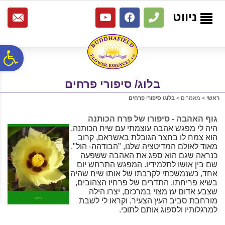
לתפריט
לתוכן
לתפריט
אתר
המרכזי
נגישות
ניווט
פ
בלוג/ סיפורי פרחים
סר
ראשי
>
מאמרים
>
בלוג/ סיפורי פרחים
נג
גוף האהבה - סיפורו של פרח הכותנה
היה לי מפגש אהבה עוצמתי עם שיח הכותנה.
הוא צמח לו בחצר הגובלת באשראם, קרוב
מאוד לאולם המדיטציה שלנו, "הבודהה- הול".
כנראה שגם הוא ספג את האהבה ששפעה
שם בין אושו לתלמידיו. המפגש התרחש יום
אחד, כשנמשכתי לקרבתו של אותו שיח שהיה
בשיא פריחתו. התדרים של פרחיו הצהובים,
שצבע אדום עז מצוי במרכזם, יצרו הילה
מורחבת סביב העץ הצעיר, וקראו לי לשבת
למרגלותיו ולספוג אותם לתוכי.