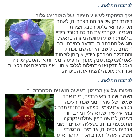
לכתבה המלאה...
איך הפסקתי לעשן? סיפורו של המורנינג גלורי...
היה זה זמן של ארוחת הצהריים, לאחר
מכן קפה ואז גלגול הטבק ויצירת
סיגריה...לקחתי את חבילת הטבק בידיי
... לפתע חשתי תחושה מוזרה בראשי,
סוג של התרחבות ותודעה בהירה יותר.
'המתבוננת' שבי הייתה שם נוכחת
והסתכלה ממרחק בידיי, איך הן לוקחות
לאט לאט קצת טבק מתוך החפיסה, מניחות את הטבק על נייר
הגלגול הדק ואז מתחילות לגלגל אותו... אני מדביקה את הקצוות
ועוד רגע מוכנה להצית את הסיגריה.
לכתבה המלאה...
סיפורו של עץ הרימון- "אישה חושנית מסחררת..."
מעשה שהיה באי כרתים, ביום אחד
שמשי, של שהייה ממושכת והליכה
בטבע עם עצמי...לפתע, הבחנתי מרחוק
במין עץ-שיח שנראה לי דמוי בחורה
צעירה, לבושה במין שמלה ירקרקה
מתנפנפת ברוח, כשעליה תלויים המוני
פרחים עסיסיים, אדומים...הרגשתי
משיכה עזה להתקרב אליה, לרקוד אתה,