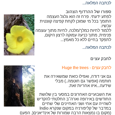
לכתבה המלאה...
ספורו של ההרדוף הצהוב
לפתע ידעתי. פרח זה הוא גלגל העצמה
התומך בכל מי שמוכן לקחת קפיצה קוונטית
עכשיו.
ללמוד לחיות כמלך/מלכה, לחיות מתוך עוצמה
פנימית, מתוך כניעה עמוקה לרצון היקום,
לתפקד בחיים ללא כל מאמץ...
לכתבה המלאה...
לחבק עצים
לחבק עצים -
Huge the trees
גם אני דודה, ואפילו כזאת שמשאירה את
חותמה (אפשר גם חוטמה..) מבלי
שידעה...איזו אחריות זאת.
את השבועיים האחרונים במסעי בין שלושת
החודשים באירופה וארה"ב החלטתי להקדיש
לשהייה עם אחי ושני האחיינים שלי שחיים
במדבר של קליפורניה במקום שנקרא
Indio
(מקום בו נמצאות הרבה שמורות של אינדיאנים
)
. הפעם