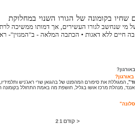
 שחיו בקומונה של הגורו השנוי במחלוקת
 של מי שנחשב לגורו העשירים, אך דמותו ממשיכה לר
בה חיים ללא דאגות • הכתבה המלאה - ב"המגזין"- ראי
אורגון?
באורגון?
ד",
המגוללת את סיפורם המהפנט של בהגואן שרי ראג'ניש ותלמידיו,
אננד, מנהלת מרכז אושו בגליל, חושפת מה באמת התחולל בקומונה ה
סלונה"
< קודם
1
2