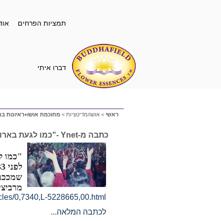
תמציות הפרחים
אוד
דברו איתי
ראשי
>
אושו/מדיטציות
>
מחוכמת אושו+ראיונות ב
כתבה מ-Ynet -"כמו לגעת בארון הקודש"
"כמו ל
מרביצי
ticles/0,7340,L-5228665,00.html
לכתבה המלאה...