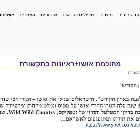
ות סמבביה
מוצרים
טיפולים וסדנאות
שיתופים
מאמרים
אושו/מד
מחוכמת אושו+ראיונות בתקשורת
תקשורת
געת בארון הקודש". הישראלים שגילו את אושו – הגורו הכי שנוי
לפני 33 שנה עלה הגורו ההודי אושו על מטוס ונמלט מהחוק ומהעיירה
שמככבת בדוק
ם את תורתו ומתגעגעים לאשראם...
https://www.ynet.co.il/ar