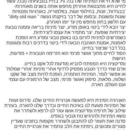
מי שלא חי את המיניות שלו בכל גיל בחייו בטבעיותה (ובכל עשור
לחיינו היא מתבטאת אחרת) מחפש אותה בשנים מאוחרות-
'בבגידות', זונות, בחילופי זוגות, בפלמוריה, באורגיות ופנטזיות
שונות ומשונות. ובסופו של דבר בזיקנתו נעשה " dirty old man"
עם הלשון בחוץ מחפש מין עד יומו האחרון.
יצר הבא לידי ביטוי באופן מודע, יוצר מיניות בריאה וממנה נובעת
יצירתיות שופעת. יצר מתמיר את עצמו ליצירתיות.
כשמרשים למיניות לזרום בנו באופן טבעי ומודע היא הופכת
לאמנות, אמנות האהבה הבאה לידי ביטוי בדרכים רבות ומגוונות
בכל דבר שניצור בחיינו.
הסוד לחיים מתוך אושר פנימי הוא הזרימה הטבעית + מודעות,
רגישות
ומדיטציה היא המפתח להביא מודעות לכל אקט בחיינו.
אדם שחי כדרך הטבע מפסיק לרדוף אחרי מיניות 'אחרי שמלות'
או אפשר לומר, המיניות הותמרה, הופכת להיות מצב של שקט
ושלווה, מלאות, סיפוק ואושר פנימי, מצב של הרמוניה עם עצמי
ועם העולם. הארה.
האנרגיה המינית היא למעשה אנרגיית החיים שלנו. סירוס ועוות
של המיניות פוגעת לנו באיכות החיים ובדרך שלנו להארה. בעזרת
שילוב של תרפיה ומדיטציה אושו עוזר לנו לרפא ולשחרר את
נושא המיניות ולהרגיש נוח וטבעי בגופינו.
סדנה זאת תעזור לנו להתבונן ולשחרר מקומות בתוכינו שעדיין
סגורים ומכווצים, ניפתח את הלב ונתמיר את אנרגיית החיים