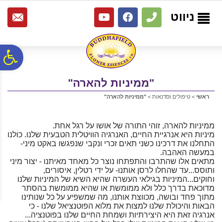
לתפריט
לתוכן
לתפריט
אתר
המרכזי
נגישות
ניווט
פ
"ממיניות להארה"
סר
ראשי
>
טיפולים וסדנאות
>
"ממיניות להארה"
נג
ממיניות להארה, זוהי התורה של אושו על רגל אחת.
מיניות היא אנרגיית החיים, האנרגיה הוויטלית הטבעית שלנו. כולנו
התחלנו את דרכינו כשני תאים זכרי ונקבי שנפגשו באקט מיני-
במעשה האהבה.
מתאים אלו שהתרבו והתפתחו נוצר כל מאחד מאיתנו - יצור מיני
ותוסס...עד שהחלו לרסן אותנו- על ידי רטלין, איסורים,
וחוקים...המיניות בגילאי העשרה שהיא השיא של המיניות שלנו
מדוכאת בדרך כלל ולא ממומשת או שהיא ממומשת בהסתר
מתוך פחד ובושה, מכווצת אותנו, מה שמשפיע על כל שנותינו
הבאות והיכולת שלנו למצות את מלוא הפוטנציאל שלנו - כי
אנרגיה זאת היא היצירתיות ושמחת החיים שלנו בפוטנציה...