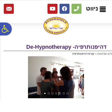
לתפריט
לתוכן
לתפריט
אתר
המרכזי
נגישות
ניווט
פ
סר
דהיפנותרפיה- De-Hypnotherapy
לים וסדנאות
>
קורס דהיפנותרפיה
נג