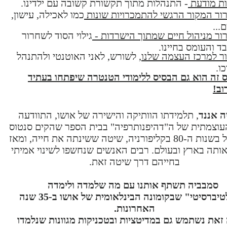
ות מודעת
- התנהלות מתוך תקשורת קשובה עם ילדינו.
ור המקור הרגשי להתמכרויות שונות
כמו לאכילה, עישון,
...
ר מניהול חיים שמתוך הישרדות -
גילוי הסוד לשחרור
ד והעומס בחיינו.
ר למרכז העצמה שלנו
, לשורש, לאני האוטנטי ולהתנהל
ו.
 זה הוא גם הבסיס ללימודי הטנטרה שיפתחו בעתיד
וב!
ה אננד
, תלמידתו הוותיקה והישירה של אושו, התוודעה
וצמתית של ה"דהיפנותרפיה" בבית הספר שהקים סנטוס
ג'רו קבאל בשנות ה-80 בקליפורניה, שיטה ששינתה את חייה, ומאז
ותה בארץ ובעולם. רבים האנשים שנחשפו לשינוי אמיתי
בחייהם דרך שיטה זאת.
סמבביה תשתף אותנו עם מה שלמדה ולימדה
ב"מולטיברסיטי" שבקומונה הבינלאומית של אושו ב-35 שנה
האחרונות.
זאת נשתמש גם במדיטציות ובטכניקות מגוונות שנלמדו