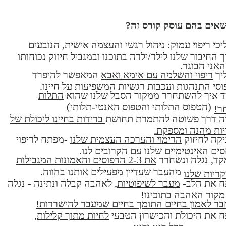
אים בהם עוסק קורס זה?
כי ריפוי עמוק: ניהול רגשי והעצמה אישית, הנובעים
 החיבור שלנו לילד/ילדה בתוכנו ובמגביל חיזוק נכוחותו
אני הבוגר.
יך
ריפוי והשלמה עם אימא ואבא
המאפשר להיפרד
סי התנהגות ועכבות רגשיות המשפיעות על חיינו.
ד איך להשתחרר ממקור הסבל שלנו שהוא
התלות
(הטפוס התלותי והטפוס האנטי-תלותי)
ר!
וה דרך פשוטה להתמרת תחושת
בדידות בחיינו ליכולת של
ות מהנה ומספקת.
קה לחיזוק
הדימוי והערכה העצמית שלנו
-מפתח לריפוי
ים האינטימיים שלנו עם הקרובים לנו.
קד, נגלה ונשחרר
את 2-3 הדפוסים והאמונות המגבילות
מהעבר שעדיין מפעילים אותנו בהווה.
ריות שלנו
ח את הלב-
מעבר לשיפוטיות,
לאהבה קבלה ונתינה - נגלה
קור האהבה בתוכינו!
ר לאמון בחיים התומך בחיים שמעבר להישרדות!
 את היכולת והכישרון הטבעי
לחיות מתוך קלילות,