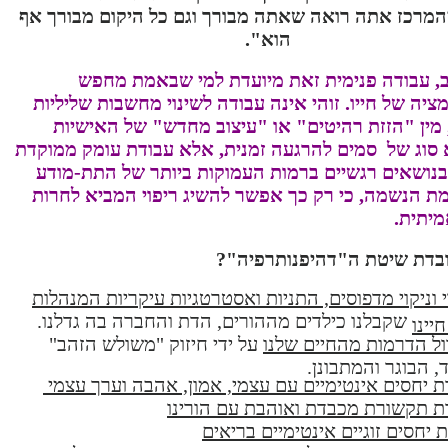
מרכז אתה רואה שאתה מבורך וגם כל היקום מבורך אף
הוא".
ב, עבודה פנימית זאת מיועדת למי שבאמת מחפש
יה של חייו. זוהי אינה עבודה לשינוי מחשבות שליליות
, מין "הזזת רהיטים" או "עיצוב מחדש" של האישיות
א סוג של סמים להרגעה זמנית, אלא עבודת עומק ממוקדת
נושאים רגשיים ברמות העמוקות ביותר של התת-מודע
מת הנשמה, כי רק כך אפשר להשיג ריפוי המביא לחרות
מיתית.
בדת שיטת ה"דהיפנותרפיה"?
י וניקוי מדפוסים, התניות ואסטרטגיות עיקריות המנהלות
שקבלנו כילדים מההורים, הדת והחברה בה גדלנו.
יינו
ל הדרמות מהחיים שלנו
על ידי חיזוק "משולש הזהב"
, הבוגר והמתבונן.
ת יחסים אינטימיים עם עצמי, אמון, אהבה וערך עצמי
ת תקשורת מכבדת ואוהבת עם הורינו
ת יחסים זוגיים אינטימיים בריאים