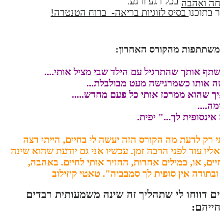
בכל רגע ורגע.
ה ואהבה
ר בתוכנו
בסיס לזוגיות בריאה- ברוח הטנטרה!
משתתפות מהקורס האחרון:
שתף אותך שהתרגיל עם הילד שבי מציל אותי....
שה אותו כשמרגישה מעט מבולבלת...
ך שהוא ממרכז אותי כל פעם מחדש.....
ה....
ינסופית לך..." יפית.
י רק לדעת מה הקורס הזה יעשה לי בחיים, הייתי רצה
יו עוד לפני הרבה זמן. עכשיו אני גם יודעת שהוא שינה
ים, או, במילים אחרות, החזיר אותי לחיים. באהבה,
בתודה אין סופית לך סמבביה". טאטי קיזילוב
 דווחו לי שתהליך זה שינה משמעותית רבדים
חייהם: