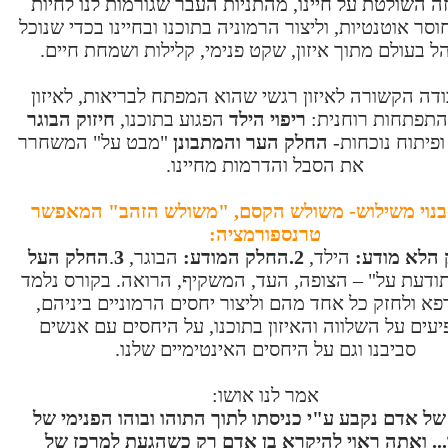
ה השולטת על חיינו, מהתניות העבר שגורמות לנו לחיות
וסר אוטנטיות, וליצור הרמוניה בתוכנו ובחיינו בכדי שנוכל
 בעולם מתוך איזון, שקט פנימי, קלילות ושמחת חיים.
ודה הקשורה לאיזון רגשי שהוא המפתח לבריאות, לאיזון
התפתחות רוחנית:
ריפוי הילד
הפגוע בתוכנו,
חיזוק הבוגר
ופיתוח נוכחות-
החלק הער והמתבונן
"מבט על" המשחרר
את הסבל והדרמות מחיינו.
נוי משילוש- משולש הקסם, "משולש הזהב" המאפשר
טרנספורמציה:
הילד,
2.החלק המודע:
הבוגר,
3
.
החלק העל
ודעת על" – הצופה, העד, המשקיף, הרואה. בקורס נלמד
פא ולחזק כל אחד מהם וליצור יחסים הרמוניים ביניהם,
ים על השלווה והאיזון בתוכנו, על היחסים עם אנשים
סביבנו וגם על היחסים האינטימיים שלנו.
אמר לנו אושו:
של אדם נקבע ע"י כניסתו לתוך התוהו ובוהו הפנימי של
.. ואתה ראוי להיקרא בן אדם רק כשהגעת למרכז של