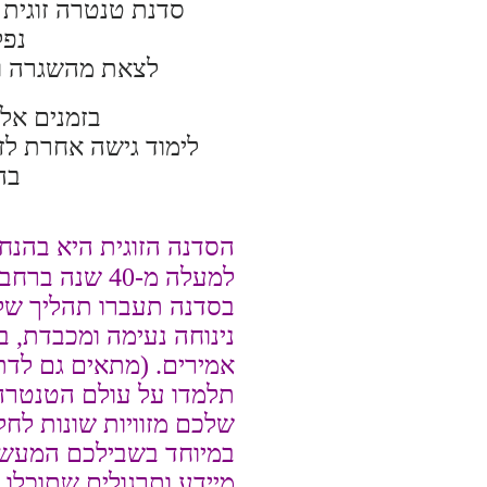
סדנת טנטרה זוגית 
נפ
לצאת מהשגרה ול
בזמנים אלו
לימוד גישה אחרת לז
בה
הסדנה הזוגית היא בהנח
למעלה מ-40 שנה ברחבי העולם.
בסדנה תעברו תהליך של
נינוחה נעימה ומכבדת, 
אמירים. (מתאים גם לדת
תלמדו על עולם הטנטרה 
שלכם מזוויות שונות לחל
במיוחד בשבילכם המעשי
מיידע ותרגולים שתוכלו