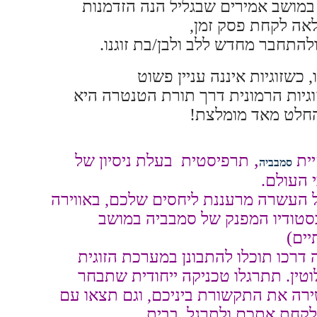
במושב אמירים שבגליל הנה הזדמנות
לאה
לקחת פסק זמן,
התחבר מחדש ללב ולבן/בת זוגנו.
, כשזוגיות איננה עניין פשוט
וגיות הרמונית דרך תורת הטנטרה היא
חלט מאד מומלצת!
,
יית
תרפיסטית בעלת ניסיון של
סמבביה
 העשרה מרעננת ליחסים שלכם, באווירה
בסטודיו המפנק של סמבביה במושב
יים)
דרכו תוכלו להתבונן במערכת הזוגית
וטין. תתרגלו טכניקה ייחודית שתבחר
רה את התקשורת ביניכם, וגם תצאו עם
 לקחת אתכם ולתרגל בבית.