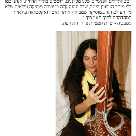
"כשהתדרים הפנימיים שלנו מכווננים, רוטטים בתדר ההוויה, אנחנו כמו
כלי מיתר המכוונן היטב, שכל נגיעה קלה בו יוצרת מוסיקה עילאית שלא
מין העולם הזה...מוסיקה שמביאה איתה אושר ואקסטאזה עילאית
המהדהדת לתוך האין סוף."
סמבביה -יוצרת תמציות פרחי התודעה.