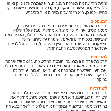
זמנית מרגיעה את מערכת העצבים. היא שומרת על ניקיונן ואיזונן
של הצ'אקרות השונות, ממקדת, מקרקעת ומסייעת בישום פרקטי
בחיינו. כמו כן, היא מגנה עלינו מזיהום אויר סביבתי.
למטפלים
תרכובת זו מומלצת למטפלים בתחומים השונים, הילרים,
מסאז'יסטים, אחיות וכדומה. היא מחזקת ומגינה על ההילה-
המערכת האנרגטית שלנו, פותחת את צ'אקרת הלב, מגבירה את
הרגישות בכפות ידינו ומאזנת ושומרת על ניקיונן של כל
הצ'אקרות. היא פותחת את 'העין השלישית', בכדי שנוכל לראות
את האחר מפרספקטיבה רחבה יותר.
למדיטציה
תרכובת פרחים זו מרגיעה ותומכת במדיטציה, במצב של עירנות
נינוחה. מנקה, מאזנת ומחזקת את כל הצ'אקרות, פותחת את הלב
ואת 'העין השלישית' ומחברת אותנו ל 'אני הגבוה'. עוזרת לנו
לתפקד בעולם מתוך אהבה, נוכחות וחיבור לשלווה פנימית
עמוקה.
ליצירתיות
תרכובת פרחים זו מיועדת לאנשים הרוצים לעורר ולחיות את
היצירתיות שבתוכם. היא מנקה אותנו משיפוטיות, מחזקת את
הרגשת הערך העצמי, התמימות הילדית והספונטאניות. תומכת
בהורדת 'מסך הביישנות' ומעודדת אותנו להכיר ולהעז לבטא את
חדוות היצירתיות המיוחדת לנו.