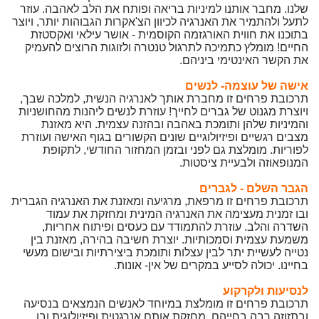
שלנו. מחבר אותנו למיניות בריאה ופותח את הלב לאהבה. עוזר
לתעל ולהתמיר את האנרגיה לכיוון הצ'אקרות הגבוהות יותר, ויוצר
בתוכנו את חווית האורגזמה הקוסמית - אושר עילאי ואקסטזת
החיים! מומלץ כתמיכה לתרגול טנטרה ולזוגות הרוצים להעמיק
את הקשר האינטימי ביניהם.
אישה של עוצמה- לנשים
תרכובת פרחים זו מחברת אותך לאנרגיה הנשית, למלכה שבך,
ויוצרת מגנוט של גברים לחייך! עוזרת לנשים ליהנות מהחושניות
והמיניות שלהן ותומכת באהבה ובהזנה עצמית. היא מאזנת
מצבים רגשיים ופיזיולוגיים שונים הקשורים בגוף האישה ועוזרת
לפוריות. מומלצת גם לפני ובזמן המחזור החודשי, לתקופת
המנופאוזה ולבעיית ציסטות.
הגבר השלם - לגברים
תרכובת פרחים זו מרפאת, מרגיעה ומאזנת את האנרגיה הגברית
ובו זמנית מעצימה את האנרגיה המינית ומחזקת את עמוד
השדרה והלב. עוזרת להתמודד עם כעסים ופיתוח אחריות,
משמעת עצמית וסמכותיות. יוצרת חשיבה בהירה, מאזנת בין
נטייה לעשיית יתר לבין עצלות ותומכת ביצירתיות ובישום מעשי
בחיינו. יכולה לסייע במקרים של אין- אונות.
לנסיעות ולקרקוע
תרכובת פרחים זו מומלצת במיוחד לאנשים הנמצאים בנסיעה
ובתזוזה רבה בחייהם, מחזקת אותם אנרגטית ופיזיולוגית ובו