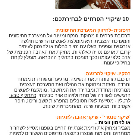
10 שיקויי הפרחים לבחירתכם:
חיסונית -לחיזוק המערכת החיסונית
תרכובת פרחים זו מחזקת, מנקה ומגינה על המערכת החיסונית
והמערכת העצבית. היא מומלצת לאנשים החשים חולשה
אנרגטית וגופנית, לאלו עם נטייה לחלות או להצטנן לעיתים
קרובות או עם נטייה לאלרגיות. מחזקת את האהבה הפנימית של
אדם כלפי עצמו ובכך תומכת בתהליך ההבראה. מומלץ לקחת
בחילופי עונות!
רסקיו-
שיקוי להרגעה
תרכובת זו פותחת את הנשימה, מרגיעה ומשחררת ממתח
וחרדה. מאזנת ומחזקת את ההילה ואת המערכת העצבית,
ממרכזת ומחדדת ומבהירה את המחשבה. מומלצת לאנשים
הרגישים לאווירה של מתח ולזיהום אויר סביבתי.
כתחליף טבעי
לרטלין
- מסייעת לאלו הסובלים מהפרעות קשב וריכוז, היפר
אקטיביות ומבעיות שינה ומהתמכרויות שונות.
'שיקוי טנטרי' - שיקוי אהבה
לזוגיות
או לזימון זוגיות...
מגביר ומחזק את זרימת אנרגיית החיים בגופנו ומסייע לשחרור
ממתחים וחסימות שנוצרו כתוצאה מדפוסים הקשורים למיניות