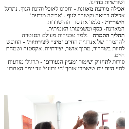
ושורשיות בחיינו.
אכילה מודעת מאוזנת
- יחסינו לאוכל והזנת הגוף. נתרגל
אכילה בריאה וקשובה לגוף - 'אכילה מודעת'.
הישרדות
- נלמד את סוד ההישרדות
המאוזנת-
כסף
ומשמעותו האמיתית.
תהליך התמרה
- נלמד טכניקות מעולם הטנטרה
להתמרה של אנרגיית החיים
'מיצר ליצירתיות'
- החופש
לחיות בשחרור, מתוך אושר, יצירתיות, אקסטזה ושמחת
חיים.
סודות לתחזוק ושימור 'מעיין הנעורים'
- תרגולי מודעות
לחיי היום יום שישמרו אותך 'חי ובועט' עד יומך האחרון.