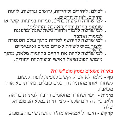
לכולם: ליחידים וליחידות, גרושים וגרושות, לזוגות
וותיקים, לזוגות חדשים...
למי שחווה תקיעות בחיים, סגירות במיניות, קושי או
שעמום בחיים ובחיי האהבה 'הרגילים'...
למי שרוצה ללמוד ולחוות גישה שונה ומרעננת
למיניות ואהבה
למי שרוצה להיחשף לסודות
מתוך
עולם הטנטרה
וליצור בסיס ליצירת קשרים מיניים ואינטימיים
בריאים.
למי שרוצה לחיות את החיים בחיוניות מלאה, מתוך
מימוש הפוטנציאל האישי וביצירתיות ייחודית.
באיזה נושאים עוסק סופ"ש זה?
גוף
- נילמד לאהוב ולהקשיב לגופינו, לגעת, לנשום,
לשחרר אותו מהתניות והרגלים כובלים, נאזן ונרפא אותו
מכאביו.
מיניות
- ריפוי ושחרור מחסומים וחיבור למיניות בריאה
ולאנרגיית החיים שלנו - ליצירתיות במלא הפוטנציאל
שלה!
קרקוע
- חיבור ל'אמא-אדמה' ותחושת שייכות עוטפת,