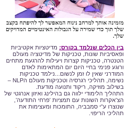
מזמינה אותך ל
מרחב נינוח המאפשר לך להיפתח בקצב
שלך תוך כדי שמירה על הגבולות האינטימיים המדויקים
שלך.
בין הכלים שנלמד בקורס:
מדיטציות אקטיביות
ופאסיביות שונות, טכניקות של מדיטציה מעולם
הטנטרה, טכניקות קצרות ויעילות להרגעת מתחים
ורוגע פנימי בחיי היום יום המתאימות לאדם
המודרני שאין לו זמן לנשום...נילמד טכניקות
נשימה, תהליכי רגרסיה וטכניקות מעולם ה
– NLP
בשילוב מוזיקה, ריקוד ותנועה מודעת.
התהליך הלימודי ילווה גם בהילינג ואיזון אנרגטי של
הצ'אקרות השונות עם תמציות 'פרחי התודעה',
שנוצרו ע"י סמבביה, התומכות ומעצימות את
תהליכי הריפוי
.