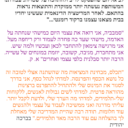
המשותפת נעשתה יותר ממוקדת והתוצאות נראות
בהתאם. לאחר המדיטציה הדינאמית שעשינו יחדיו
בבית מצאנו עצמנו ברקוד רומנטי...
"
"סמבביה, אני רואה את עצמי היום כמישהי שנחתה על
האדמה, מישהי שעד כה פחדה לעמוד ורק ריחפה מעל.
אני מרגישה צימאון להתחבר לכאן ועכשיו ולמה שיש.
אני מתחברת, מגיבה, קשובה, יוזמת במונחים של עשייה.
הרבה יותר סבלנית כלפי עצמי ואחרים" א. ק.
"תכלס, מבחינת המציאות מה שהשתנה אצלי לטובה זה
כל נושא הכסף והפרנסה. למדתי לנהל כסף, אני בדרך
לסגור את המינוס שלי ולהתחיל להתפרנס ברצינות
מהוראה פרטית. למדתי לשים גבולות לאנשים, ללקוחות
שלי-תלמידים, למדתי מה הערך שלי, ולדעת לקבל יותר.
עליתי מדרגה ואני ממשיכה לעבוד על עצמי ולהגשים
עוד חלומות. תודה רבה שהיית המדריכה שלי מאחלת
לך בהצלחה עם עוד הרבה מאד תלמידים."
בברכה
יהודית