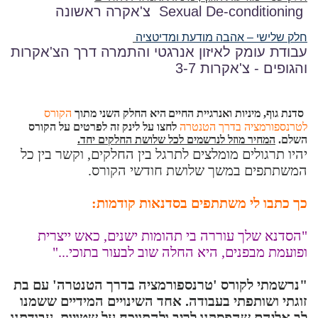
Sexual De-conditioning
צ'אקרה ראשונה
חלק שלישי – אהבה מודעת ומדיטציה
עבודת עומק לאיזון אנרגטי והתמרה דרך הצ'אקרות
והגופים - צ'אקרות 3-7
סדנת גוף, מיניות ואנרגיית החיים
היא החלק השני מתוך
הקורס
לטרנספורמציה בדרך הטנטרה
לחצו על לינק זה לפרטים על הקורס
השלם.
המחיר מוזל לנרשמים לכל שלושת החלקים יחד.
יהיו תרגולים מומלצים לתרגל בין החלקים, וקשר בין כל
המשתתפים במשך שלושת חודשי הקורס.
כך כתבו לי משתתפים בסדנאות קודמות:
"הסדנא שלך עוררה בי תהומות ישנים, כאש ייצרית
ופועמת מבפנים, היא החלה שוב לבעור בתוכי..."
"נרשמתי לקורס 'טרנספורמציה בדרך הטנטרה' עם בת
זוגתי ושותפתי בעבודה. אחד השינויים המידיים ששמנו
לב אליהם שהפסקנו לריב ולהתווכח על שטויות. עבודתנו