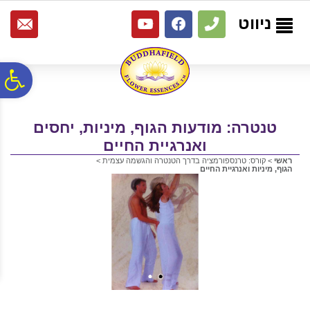
לתפריט
לתוכן
לתפריט
אתר
המרכזי
נגישות
ניווט
פ
סר
טנטרה: מודעות הגוף, מיניות, יחסים
ואנרגיית החיים
נג
ראשי
>
קורס: טרנספורמציה בדרך הטנטרה והגשמה עצמית
>
הגוף, מיניות ואנרגיית החיים