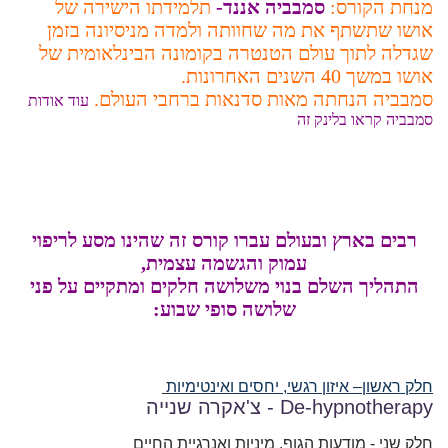
מנחת הקורס:
סמבביה אננד-
תלמידתו הישירה של
אושו שתשתף את מה שחוותה ולמדה מניסיונה בזמן
שגדלה לתוך עולם הטנטרה בקומונה הבינלאומית של
אושו במשך 40 השנים האחרונות.
סמבביה הנחתה מאות סדנאות ברחבי העולם.
עוד אודות
סמבביה קראו בלינק זה
רבים בארץ ובעולם עברו קורס זה שהינו מסע לריפוי
עמוק והגשמה עצמית,
התהליך השלם בנוי משלושה חלקים ומתקיים על פני
שלושה סופי שבוע:
חלק ראשון– איזון רגשי, יחסים ואינטימיות
De-hypnotherapy
- צ'אקרה שנייה
חלק שני - מודעות הגוף, מיניות ואנרגיית החיים