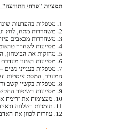
תמציות "פרחי התודעה" יע
1. מטפלות בהפרעות שינה, חרדה ודיכאון
2. משחררות מתח, לחץ ועייפות כרוניים
3. משחררות מכאבים פיזיים, מחזקות את המערכת החיסונית ומונעות מחלות. אנטי-אייג'ינג!
4. מסייעות לשחרר טראומות והתניות מהעבר בכדי שנוכל לחיות בשמחה פה ועכשיו
5. מחזקות את הביטחון, הדימוי והערך העצמי
6. מסייעות באיזון מערכת העצבים ובשחרור מהתמכרויות - אכילה כפייתית, עישון ועוד
7. מטפלות בענייני נשים 
המעבר, המסת ציסטות ועו
8. מטפלות בקשיי קשב וריכוז, היפראקטיביות. השפעה מהירה ומדהימה על ילדים (ועל בע"ח)!
9. מסייעות בשיפור התקשורת הרגשית -אישית וזוגית - תומכות ב-'אהבה טנטרית'
10. מעצימות את זרימת אנרגיית החיים, החיוניות, ותומכות במיניות בריאה.
11. תומכות בשלווה ובאיזון פנימי, אהבה, מדיטציה, יצירתיות, אושר וסיפוק פנימי.
12. עוזרות לכוון את האדם לייעודו המדויק ותומכות במימוש הפוטנציאל של נשמתו.