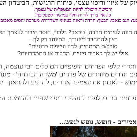
ק של איזון וריפוי עצמי, פיתוח הרגישות, הביטחון הע
ורכישת היכולת להיות המטפל/ת של עצמך.
כן, אין צורך להיות תלוי במישהו לטפל בך!
גע? הגב כואב? הבטן? חרדה ודאגה בעיניני השרדות? מערכת יחסים מאכזב
חווה לעיתים חרדה, דיכאון? בלבול, חוסר חיבור לעצמך הפנ
רצון להתחבר לייעודך, המיוחד רק לך...
סובל/ת ממתחים, לחץ ועייפות כרוניים?
אולי יש לך כאבים פיזיים, מחלות או התמכרויות?
 ותדרי קלפי הפרחים היפיפיים הם כלים רבי-עוצמה, ו
ים תדרים מיוחדים של פרחים 'משדה הבודהה' - מגנ
מוש - לאבחן את עצמינו ואחרים, להרגיע ולהתאזן רי
רחים וגם בקלפים לתהליכי ריפוי שונים ולהעמקת ה
אמירים - חופש, נופש לנפש...