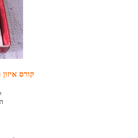
קורס איזון
ק
ה