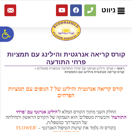
לתפריט
לתוכן
לתפריט
אתר
המרכזי
נגישות
ניווט
פ
סר
קורס קריאה אנרגטית והילינג עם תמציות
פרחי התודעה
נג
ראשי
>
קורס: הילינג אנרגטי עם 'פרחי התודעה' והכשרת מטפלים
>
קורס קריאה אנרגטית והילינג עם התמציות
קורס קריאה אנרגטית והילינג של 7 הגופים עם תמציות
הפרחים
החלק השני מתוך הקורס המלא ל
'הילינג אנרגטי עם 'פרחי
התודעה'
והכשרת מטפלים' הוא העמקה של הקורס הראשון ותחילתה
של הכשרתך כמטפל/ת,
בקורס זה נלמד את שיטת הטיפול האנרגטי –
'FLOWER