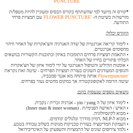
PUNCTURE'
*
קורס זה מיועד למי שהשתתף בקורס הבסיס ומעוניין להיות מטפל/ת
מורשה/ת בשיטת ה-
'FLOWER PUNCTURE'
עם תמציות פרחי
התודעה.
הקורס יכלול:
• לימוד קריאה אנרגטית של שדה האנרגיה והצ'אקרות של האחר וזיהוי
מחסומים אנרגטיים.
• התאמת תמציות פרחים התומכות באיזון ובתובנות הקשורות בנושאים
הבלתי פתורים בחייו של האחר.
• אומנות ההילינג והטיפול האנרגטי על ידי לימוד איזון של הצ'אקרות
והגופים המעודנים השונים בעזרת תמציות הפרחים - שיטה זאת נקראת
'Flowerpuncture
אותה פיתחה מא אננד סמבביה,
שיטה הדומה לאקופונקטורה אך במקום מחטים נעזר בפרחים.
נושאים נוספים שנעסוק בהם:
• לימוד איזון של ה yin / yang - אנרגיה זכרית / נקבית.
• האיש / האישה הפנימי/ת . (Inner man & inner woman)
• מבוא לקינסיולוגיה.
• מבוא ל-NLP ,דמיון מודרך וגלגולים קודמים.
• העמקת המדיטציה בעזרת טכניקות מגוונות בשלוב עבודה בטבע.
• נלמד צירופים שונים של התמציות והשפעתן על האינדיבידואל