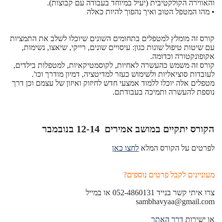
והאווירה הקולקטיבית (יעיל במיוחד בעבודה עם קבוצות).
• מהו המטפל הטוב ואיך נהפוך להיות כאלה
קורס זה
מומלץ למטפלים בתחומים השונים שיוכלו לשלב את התמציות
עם שיטות טיפול שונות כגון: עיסויים שונים, רייקי, שיאצו, נשימות,
אקופונקטורה וכדומה.
קורס זה משמש כהעשרה לאחיות, לקוסמטיקאיות, למטפלות בילדים,
לעובדות סוציאליות ולשימוש כעזר למדיטציה, דמיון מודרך וכו'.
מטפלים אלה יוכלו ללמוד אמצעי חדש לחיזוק ואיזון של עצמם וכן דרך
נוספת להעשרה ותמיכה בעבודתם.
הקורס יתקיים במושב אמירים
12-14 בנובמבר
לפרטים על הקורס המלא
לחצו כאן
מעוניינים לקבל פרטים נוספים?
צרו איתי קשר בנייד 052-4860131 או במייל
sambhavyaa@gmail.com
או ישירות
דרך האתר