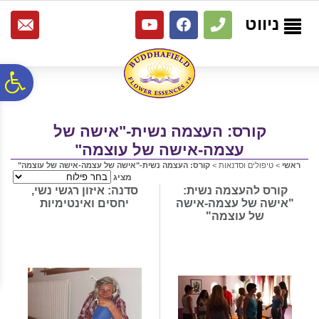
לתפריט
לתוכן
לתפריט
אתר
המרכזי
נגישות
ניווט
פ
סר
קורס: העצמה נשית-"אישה של
עצמה-אישה של עוצמה"
נג
ראשי
>
טיפולים וסדנאות
>
קורס: העצמה נשית-"אישה של עצמה-אישה של עוצמה"
מציג
קורס להעצמה נשית:
סדנה: איזון רגשי נשי,
"אישה של עצמה-אישה
יחסים ואינטימיות
של עוצמה"