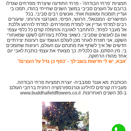
תמציות 'פרחי הבודהה' - פרחי התודעה שיצרתי מפרחים שגדלו
ברובם על העצים סביבי במשך השנים שחייתי בהודו, תמכו בי
ועדיין תומכות ומאזנות אותי, ואנשים רבים סביבי, בכל
המישורים- המנטאלי, הרגשי, הפיסי, האנרגטי והרוחני. שיעורים
רבים למדתי ועדיין אני לומדת מהפרחים. למדתי להירגע וללכת
אל מעבר לפחד, להתחבר לאהבה והחמלה קודם כל כלפי עצמי
ואז גם לאנשים שסביבי. כשאני צוללת בעזרתם לשקט שמאחורי
השקט, אני חוזרת לאחר מכן לעולם הגשמי עם רעיונות יצירתיים
חדשים של איך לשתף את מתנתם עם העולם, רעיונות שתומכים
בי, מין הסתם, גם כלכלית. כך מצאתי את עצמי כותבת לאבי יום
אחד מהודו הרחוקה,
'אבא, יש לי חדשות בשבילך - 'כסף כן גדל על העצים!'
הכותבת: מא אננד סמבביה- יוצרת תמציות פרחי הבודהה.
מעבירה קורסים להילינג וטרנספורמציה רוחנית ברחבי העולם
ב-30 השנים האחרונות. www.buddhafieldflowers.co.il