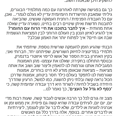
להשקיע היכן שבאמת חשוב.
כך גם בפגישה שקרתה לאחרונה עם כמה מתלמידי הבוגרים,
גיליתי שמאבק ההישרדות היומיומית עדיין לא נעלם לגמרי... ואכן,
עם כל העבודה הפנימית / רוחנית העמוקה שעשינו, שהביאה
לתובנות חדשות ואיתן שינויים רבים בחיינו, נשארה עדיין שאלה
אחת מהותית –
איך לחבר בתוכנו את חיי הרוח עם החומר?
איך להגיע לאיזון הנכון בין העולם הרוחני לבין המציאות הגשמית
שבה אנו חיים? איך לפתוח יותר את האמון שבלב?
הבנתי שהגיע הזמן להעמקה שורשית נוספת. שיתפתי את
תלמידי במדיטציה לחיזוק השורשים, שפיתחנו יחד, חברותי ואני,
בקיץ האחרון בבית הספר של אושו לריפוי איזוטרי בדנמרק,
ובנוסף התחלנו בחקירה; שאלנו את עצמנו- מהן האמונות
המגבילות אותנו וגורמות לנו להאמין וליצור שוב ושוב את אותה
מציאות – מציאות שבאופן מודע לא היינו בוחרים, אמונות
שגורמות לנו לתפקד בעולם כילד חסר ביטחון, אמונות שדרכן
הכול נראה קשה ובלתי ניתן להשגה, כמו למשל, הרעיון שהדרך
היחידה בשביל לחיות / לשרוד היא דרך עבודה יומיומית קשה, כי
'כסף לא גדל על העצים',
כך נאמר לנו...
מצב זה גורם לכל כך הרבה אנשים לעבוד קשה, שעות רבות מדי
יום, יום יום, לעיתים עבודה שהיא קשה גם פיסית. אין ממש זמן או
אנרגיה לזוגיות או לילדים, שלא לדבר על זמן לעצמך, ליצירתיות
או לדברים אחרים. בנוסף, אלה בדרך כלל גם האנשים