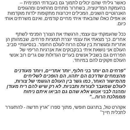
כאשר גיליתי שהם יכולים לתמוך גם בעבודתי הפנימית –
בהעמקת המדיטציה, בשחרור מתחים מהתאים ומהגופים
האנרגטיים השונים, המכילים זיכרונות מתקופות ילדות מוקדמות
או אפילו כאלו שהבאתי איתי מחיים קודמים, ואינם משרתים אותי
כיום.
ככל שהעמקתי עם עצמי, הרגשתי את הצורך הפנימי לשתף
אחרים. כך מצאתי את עצמי יוצרת תמציות פרחים, שבמהותן הן
אתריות ומגשרות בין עולם הרוח לעולם החומר. בנסיעותיי סביב
העולם אני נושאת איתי בבקבוקים את אנרגיות הריפוי של
הפרחים גם בשביל אנשים בערים הגדולות שם גרים רוב אנשי
העולם וזקוקים להם במיוחד.
"פרחים הם יותר בני חלוף, יותר אתריים, ויותר מעודנים
מהצמחים שדרכם הם יתהוו, הם הופכים לשליחים
מהמישור האחר, כמו גשר בין העולם הגשמי של צורות,
לעולם שמעבר לצורות ותבניות. לא רק שיש להם ריח מעודן
ומהנה לבני אנוש אלא שהם גם הביאו איתם ניחוח
מממלכת הרוח..."
אקהרט טול, בתרגום חופשי, מתוך ספרו "ארץ חדשה - להתעורר
לתכלית חייך"