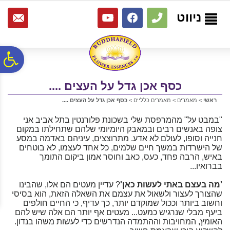
לתפריט
לתוכן
לתפריט
אתר
המרכזי
נגישות
ניווט
פ
כסף אכן גדל על העצים ....
סר
ראשי
>
מאמרים
>
מאמרים כלליים
>
כסף אכן גדל על העצים ....
נג
"במבט על" מהמרפסת שלי בשכונת פלורנטין בתל אביב אני
צופה באנשים רבים ובמאבק היומיומי שלהם שתחילתו במקום
חנייה וסופו, לעולם לא אדע. מתרוצצים, עיניהם באדמה במסע
של הישרדות במשך חיים שלמים, כל אחד לעצמו, לא בוטחים
באיש, הרבה פחד, כעס, כאב וחוסר אמון ביקום התומך
בברואיו...
'מה בעצם באתי לעשות כאן'
? עדיין מעטים הם אלו, שהבינו
שהצורך לעצור ולשאול את עצמם את השאלה הזאת, הוא בסיסי
וחשוב ביותר וככול שמוקדם יותר, כך עדיף, כי החיים חולפים
ביעף מבלי שנרגיש כמעט... מעטים אף יותר הם אלה שיש להם
האומץ, המחויבות וההתמדה הנדרשים כדי לעשות משהו בנדון.