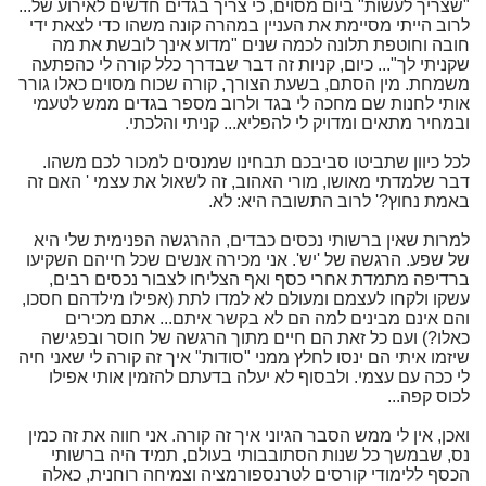
"שצריך לעשות" ביום מסוים, כי צריך בגדים חדשים לאירוע של...
לרוב הייתי מסיימת את העניין במהרה קונה משהו כדי לצאת ידי
חובה וחוטפת תלונה לכמה שנים "מדוע אינך לובשת את מה
שקניתי לך"... כיום, קניות זה דבר שבדרך כלל קורה לי כהפתעה
משמחת. מין הסתם, בשעת הצורך, קורה שכוח מסוים כאלו גורר
אותי לחנות שם מחכה לי בגד ולרוב מספר בגדים ממש לטעמי
ובמחיר מתאים ומדויק לי להפליא... קניתי והלכתי.
לכל כיוון שתביטו סביבכם תבחינו שמנסים למכור לכם משהו.
דבר שלמדתי מאושו, מורי האהוב, זה לשאול את עצמי ' האם זה
באמת נחוץ?' לרוב התשובה היא: לא.
למרות שאין ברשותי נכסים כבדים, ההרגשה הפנימית שלי היא
של שפע. הרגשה של 'יש'. אני מכירה אנשים שכל חייהם השקיעו
ברדיפה מתמדת אחרי כסף ואף הצליחו לצבור נכסים רבים,
עשקו ולקחו לעצמם ומעולם לא למדו לתת (אפילו מילדהם חסכו,
והם אינם מבינים למה הם לא בקשר איתם... אתם מכירים
כאלו?) ועם כל זאת הם חיים מתוך הרגשה של חוסר ובפגישה
שיזמו איתי הם ינסו לחלץ ממני "סודות" איך זה קורה לי שאני חיה
לי ככה עם עצמי. ולבסוף לא יעלה בדעתם להזמין אותי אפילו
לכוס קפה...
ואכן, אין לי ממש הסבר הגיוני איך זה קורה. אני חווה את זה כמין
נס, שבמשך כל שנות הסתובבותי בעולם, תמיד היה ברשותי
הכסף ללימודי קורסים לטרנספורמציה וצמיחה רוחנית, כאלה