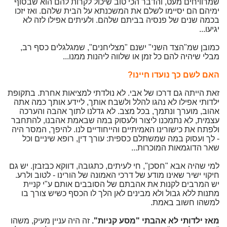
שמרוויחים מעט, והדבר הכי טוב שיכול לקרות להם הוא שבסוף
ימיהם הם יסיימו לשלם את המשכנתא על הבית שלהם. ואז יזכו
בכמה שנים של פנסיה בביתם שלהם. ולעיתים אפילו לזה לא
יגיעו...
כמובן שמ"הצד השני" ישנם "מצליחנים", שמגלגלים כסף רב,
מבלי שיהיה להם כל זמן או שלווה ליהנות ממנו...
האם לשם כך נועדו חיינו?
זאת הייתה גם דרכו של אבי. לא נולדתי למציאות אחרת. בתקופת
ילדותי אפילו לא נהגו להלל ולשבח אותך, ליידע אותך כמה אתה
אהוב, מוערך ונתמך, בכל מצב. לא גדלנו לתוך אהבה והערכה
עצמית, לא נתמכנו ליצור ולעסוק במה שבאמת אהבנו, להתחבר
ולפתח את כישורינו האמיתיים והייחודיים לנו. להיפך, המסר היה
- לך ועסוק במה שמשתלם כספית: עורך דין, רופא שיניים וכל
שאר הדוגמאות המוכרות...
למי שהיה אבא "חסכן", חי לעיתים, כתגובה, דווקא כבזבזן. יש גם
חיקוי ישיר שאינו מודע של דרכי האמונה של הורינו - לטוב ולרע.
יש המרבים לקנות את אהבתם של הסובבים אותם ע"י קניית
מתנות ללא גבול ולא מבינים לאן הלך לו הכסף כשיש צורך בו
למשהו חשוב באמת.
מאז ילדותי לא אהבתי "מסע קניות".
זה היה עניין מעיק, משהו