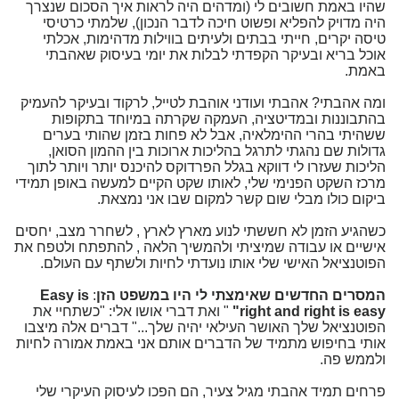
שהיו באמת חשובים לי (ומדהים היה לראות איך הסכום שנצרך
היה מדויק להפליא ופשוט חיכה לדבר הנכון), שלמתי כרטיסי
טיסה יקרים, חייתי בבתים ולעיתים בווילות מדהימות, אכלתי
אוכל בריא ובעיקר הקפדתי לבלות את יומי בעיסוק שאהבתי
באמת.
ומה אהבתי? אהבתי ועודני אוהבת לטייל, לרקוד ובעיקר להעמיק
בהתבוננות ובמדיטציה, העמקה שקרתה במיוחד בתקופות
ששהיתי בהרי ההימלאיה, אבל לא פחות בזמן שהותי בערים
גדולות שם נהגתי לתרגל בהליכות ארוכות בין ההמון הסואן,
הליכות שעזרו לי דווקא בגלל הפרדוקס להיכנס יותר ויותר לתוך
מרכז השקט הפנימי שלי, לאותו שקט הקיים למעשה באופן תמידי
ביקום כולו מבלי שום קשר למקום שבו אני נמצאת.
כשהגיע הזמן לא חששתי לנוע מארץ לארץ , לשחרר מצב, יחסים
אישיים או עבודה שמיציתי ולהמשיך הלאה , להתפתח ולטפח את
הפוטנציאל האישי שלי אותו נועדתי לחיות ולשתף עם העולם.
המסרים החדשים שאימצתי לי היו במשפט הזן
:
Easy is
right and right is easy"
" ואת דברי אושו אלי: "כשתחיי את
הפוטנציאל שלך האושר העילאי יהיה שלך..." דברים אלה מיצבו
אותי בחיפוש מתמיד של הדברים אותם אני באמת אמורה לחיות
ולממש פה.
פרחים תמיד אהבתי מגיל צעיר, הם הפכו לעיסוק העיקרי שלי